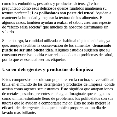
como⁤ los embutidos, pescados y productos‍ lácteos. ¿Te has
preguntado cómo‍ esos deliciosos quesos‌ fundidos mantienen su
textura perfecta?
¡Los polifosfatos​ son parte del truco!
Ayudan a
mantener ​la humedad​ y mejorar la textura de los alimentos. ​En
algunos casos, también ayudan a realzar el sabor; crea una‌ especie
de​ “efecto salsa secreta” que muchos de nosotros disfrutamos sin
saberlo.
Sin embargo, la ‌cantidad utilizada es habitual objeto de⁢ debate, ya
que, aunque​ facilitan ​la conservación ⁣de los alimentos,
demasiado
puede no ser ⁣una buena idea
.‍ Algunos ‌estudios sugieren que su
consumo excesivo ​podría estar relacionado con problemas de⁤ salud,
por lo‌ que es esencial ⁤leer las‌ etiquetas.
Uso en detergentes y productos de⁢ limpieza
Estos⁢ compuestos no‍ solo son populares en la cocina;‌ su versatilidad⁤
brilla en el mundo ⁤de los⁣ detergentes y productos de limpieza, donde
actúan como agentes secuestrantes.‌ Esto significa que​ atrapan iones
de ⁤metales pesados presentes en el agua.‌ Imagínate ⁣que el agua es‌
como un mal estudiante⁣ lleno de problemas;⁣ los polifosfatos ​son sus⁣
tutores que lo ayudan a comportarse mejor. ‌Esto‍ no solo mejora la
eficacia ⁤del detergente, ⁢sino ⁤que también proporciona ⁤un día ‌de⁣
lavado más brillante.