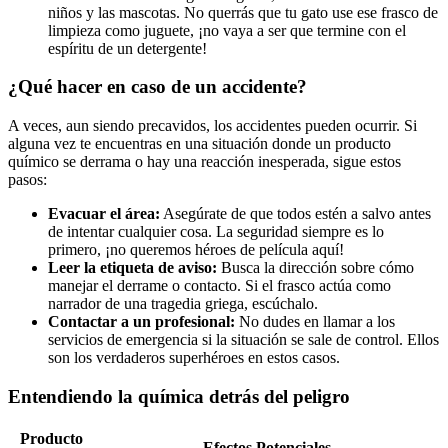
niños y las mascotas. No querrás ​que tu gato use ⁤ese frasco de
limpieza como ‌juguete, ¡no⁤ vaya a ser⁤ que termine con el
espíritu​ de⁢ un detergente!
¿Qué hacer ​en‌ caso de⁢ un accidente?
A veces, aun siendo⁤ precavidos, los ‍accidentes pueden ocurrir. Si
‍alguna⁤ vez te encuentras en una situación donde ⁢un ‍producto
químico⁣ se ⁢derrama o hay ‌una reacción‍ inesperada, ‌sigue ‍estos
pasos:
Evacuar el área:
Asegúrate de que todos estén a salvo antes
de intentar cualquier‌ cosa. La seguridad‍ siempre ‌es lo
⁢primero, ¡no queremos héroes de película aquí!
Leer la etiqueta de aviso:
‌Busca la‌ dirección ⁤sobre cómo
manejar​ el derrame o contacto. Si el ⁣frasco​ actúa como
narrador⁤ de una ⁣tragedia‌ griega, escúchalo.
Contactar ‍a un profesional:
​No ⁤dudes en llamar a los
servicios de emergencia ‌si la situación ‌se sale de control. Ellos
son los ⁣verdaderos superhéroes ⁢en estos ‍casos.
Entendiendo ⁢la química detrás​ del peligro
Producto
Efectos Potenciales