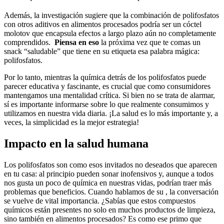
Además, la ​investigación sugiere que la‍ combinación ⁣de ‌polifosfatos‍
con otros aditivos⁤ en⁣ alimentos procesados podría ser un cóctel⁤
molotov que⁤ encapsula efectos a largo ⁢plazo aún no completamente
comprendidos. ‌
Piensa ​en eso
⁣la próxima vez que te comas un
snack “saludable” que⁣ tiene en su etiqueta esa palabra mágica:⁣
polifosfatos.
Por lo tanto, mientras la química detrás de⁣ los polifosfatos puede
parecer educativa ⁣y fascinante, es⁤ crucial que como consumidores
mantengamos una mentalidad crítica. Si bien no se trata de alarmar,
sí es importante informarse ​sobre​ lo que‍ realmente consumimos y
utilizamos ​en ⁢nuestra vida diaria. ¡La salud es lo más⁢ importante y, a
veces, la‌ simplicidad es la mejor estrategia!
Impacto en la salud humana
Los ⁣polifosfatos son‍ como‍ esos invitados no deseados ‌que ‌aparecen‍
en tu casa: al ‍principio⁢ pueden sonar inofensivos y, aunque a todos
nos gusta‍ un ‍poco de química ⁤en nuestras vidas,​ podrían traer más
problemas que beneficios. Cuando hablamos de​ su , la⁣ conversación
se vuelve​ de⁤ vital importancia. ⁤¿Sabías que estos compuestos
‌químicos⁢ están presentes no solo en muchos productos de limpieza,‍
sino también en alimentos⁣ procesados? Es como ‌ese ​primo ‌que