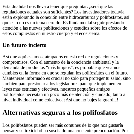
Esta dualidad nos lleva a tener que preguntar: ¿será⁣ que​ las⁤
regulaciones actuales ⁢son suficientes? Los investigadores todavía
están ‍explorando la conexión ‌entre​ hidrocarburos y‌ polifosfatos, así
⁤que esto no es ⁢un tema​ cerrado.⁣ Es fundamental seguir prestando
⁢atención a las nuevas‌ publicaciones y estudios ​sobre ⁢los efectos de
estos compuestos en nuestro cuerpo y el ecosistema.
Un futuro incierto
Así⁤ que aquí estamos,⁤ atrapados en esta​ red de ​regulaciones‍ y
compromisos. Con el aumento de‍ la⁤ conciencia ambiental y la
demanda⁣ de productos‌ “más limpios”,​ es probable⁣ que veamos
cambios en la forma⁣ en que se regulan los polifosfatos en ​el futuro.
Mantenerse ⁤informado es crucial no solo para proteger tu salud, sino
también para presionar a los legisladores para que⁤ implementen
leyes más​ estrictas y ⁤efectivas. nuestros pequeños amigos
polifosfatos ‍necesitan un poco‍ más de atención y cuidado, ‌tanto a
nivel⁣ individual como colectivo. ¡Así que no ‍bajes⁣ la ‍guardia!
Alternativas ‍seguras ⁤a los polifosfatos
Los polifosfatos pueden ser más comunes de lo que nos ‌gustaría
pensar y⁤ su toxicidad ha suscitado ⁤una creciente ⁢preocupación. ‍Por