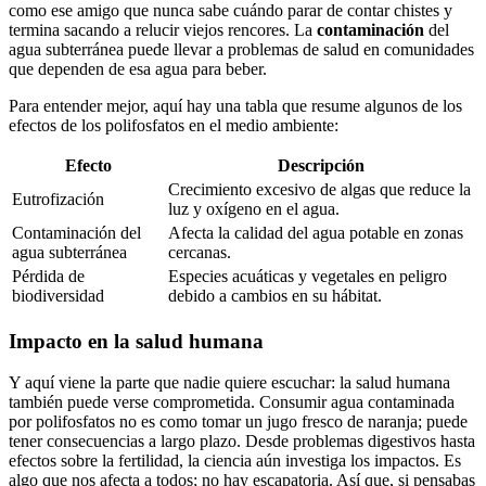
como ese⁢ amigo‍ que nunca sabe ⁢cuándo parar de contar chistes y
termina ‍sacando a ⁣relucir viejos rencores. ‌La
contaminación
del
agua subterránea ⁣puede‍ llevar a problemas de⁢ salud en comunidades⁤
que dependen de esa agua ​para⁣ beber.
Para ​entender mejor, aquí hay una tabla que resume algunos de los
efectos de⁣ los polifosfatos en‍ el ⁣medio ambiente:
Efecto
Descripción
Crecimiento⁢ excesivo de algas que reduce la
Eutrofización
luz y oxígeno en el⁤ agua.
Contaminación ​del
Afecta ⁢la calidad ⁢del agua potable ‌en ‍zonas
agua subterránea
cercanas.
Pérdida de
Especies acuáticas y vegetales en peligro
biodiversidad
⁢debido a ‍cambios⁤ en‌ su hábitat.
Impacto ​en ⁢la​ salud humana
Y aquí viene la⁣ parte que nadie quiere escuchar: ​la‌ salud humana
también puede verse comprometida. Consumir agua⁢ contaminada
por​ polifosfatos no es como tomar un jugo fresco⁢ de naranja; puede
tener consecuencias a‍ largo‍ plazo. Desde problemas digestivos hasta
efectos sobre ⁤la fertilidad, la ciencia aún ⁢investiga los impactos. ⁣Es
algo​ que nos afecta a todos; no hay escapatoria. Así que, si pensabas