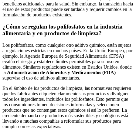
beneficios adicionales para la salud. Sin ⁢embargo, la transición ⁤hacia
el uso de​ estos ​productos ​puede ser ​tardada y ⁢requerir cambios en la
formulación de productos existentes.
¿Cómo se regulan los polifosfatos en​ la industria
alimentaria y en productos de limpieza?
Los ⁢polifosfatos, como cualquier otro‍ aditivo químico, están sujetos⁤
a‍ regulaciones estrictas en​ muchos países. En ⁤la⁢ Unión Europea, por
ejemplo, la ⁢Agencia Europea de Seguridad Alimentaria (EFSA)
evalúa ⁢el riesgo ‍y establece límites permisibles para ⁢su uso en‌
alimentos. Similares regulaciones existen⁤ en Estados Unidos, donde
la
Administración de Alimentos y Medicamentos (FDA)
supervisa el uso de​ aditivos‌ alimentarios.
En el ámbito‌ de ⁢los productos de limpieza, las normativas ‍requieren
que los fabricantes etiqueten​ claramente sus ​productos y divulguen
⁤todos los ingredientes, incluidos ‍los polifosfatos.⁢ Esto ​permite que
los ⁣consumidores tomen decisiones informadas y seleccionen
productos que no‌ contengan estos químicos si⁢ así lo prefieren. La
creciente ⁣demanda‌ de ⁢productos más sostenibles⁢ y ecológicos está
llevando ​a muchas compañías ​a reformular sus productos para
cumplir con estas expectativas.