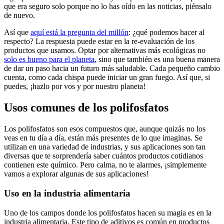
que era​ seguro solo porque no lo has oído en las noticias, ⁣piénsalo
de nuevo.
Así que
aquí está la pregunta del millón
:⁤ ¿qué podemos hacer‌ al
respecto? La respuesta ‍puede estar en⁤ la re-evaluación​ de ‍los‍
productos que usamos.⁣ Optar ⁢por alternativas más ecológicas no
solo es⁤ bueno para el planeta
,​ sino ​que​ también es ⁣una buena manera
de dar un ⁤paso hacia ‍un futuro⁢ más ⁣saludable. Cada pequeño cambio
‍cuenta,​ como ‌cada‍ chispa puede iniciar⁤ un⁤ gran fuego. Así que, si
puedes, ¡hazlo por vos y por nuestro planeta!
Usos comunes de los ⁢polifosfatos
Los polifosfatos son esos compuestos que, ‌aunque ⁣quizás no los
veas en tu día a día, están más presentes​ de lo que imaginas.‌ Se
utilizan en‍ una variedad de⁣ industrias, y sus‍ aplicaciones son tan⁣
diversas que te ⁢sorprendería saber cuántos⁢ productos​ cotidianos
contienen este químico. Pero ‍calma, no te alarmes, ​¡simplemente
vamos a explorar algunas de sus aplicaciones!
Uso en la industria alimentaria
Uno de los‌ campos donde los polifosfatos hacen​ su magia es⁢ en la
industria alimentaria. Este tipo⁢ de aditivos ⁣es⁤ común en productos