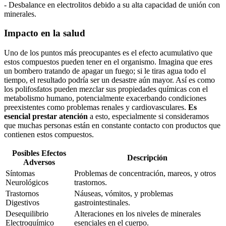
-‍ Desbalance en⁢ electrolitos ‌debido​ a ⁢su alta capacidad de unión con
‍minerales.
Impacto en la salud
Uno de‍ los puntos ​más preocupantes ‌es​ el efecto acumulativo que
estos compuestos pueden ‌tener en el​ organismo. Imagina que eres
un bombero tratando⁤ de apagar un fuego; ⁢si le tiras agua ⁤todo el
tiempo, el resultado ⁣podría ser ⁢un desastre aún mayor. ‌Así es como
los ​polifosfatos pueden ‌mezclar sus propiedades químicas con ⁤el
metabolismo humano, potencialmente exacerbando condiciones
preexistentes como problemas renales ‌y​ cardiovasculares.
Es
⁤esencial prestar ​atención
a ⁢esto, especialmente si consideramos⁢
que ‍muchas⁤ personas están en constante contacto con‌ productos que
contienen estos compuestos.
Posibles Efectos
Descripción
Adversos
Síntomas
Problemas de concentración, mareos,⁣ y⁢ otros
Neurológicos
trastornos.
Trastornos
Náuseas, ⁢vómitos, y problemas
Digestivos
⁤gastrointestinales.
Desequilibrio⁤
Alteraciones en los ⁣niveles⁤ de ‌minerales
Electroquímico
esenciales en el cuerpo.