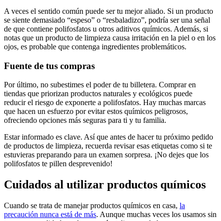
A veces el sentido común puede ser‌ tu mejor aliado. Si un ‍producto
se siente demasiado “espeso” o “resbaladizo”, podría‌ ser ‌una señal⁣
de que ​contiene polifosfatos‌ u otros aditivos químicos.⁢ Además, si
notas que​ un⁣ producto‍ de⁢ limpieza ⁤causa‌ irritación en la piel ⁤o​ en los
ojos, es probable⁢ que contenga ‌ingredientes problemáticos.
Fuente de tus ‌compras
Por‍ último, no subestimes el ‌poder de tu ⁢billetera. Comprar en
‍tiendas que ⁢priorizan⁤ productos⁣ naturales y ecológicos puede
reducir ‍el riesgo ‍de exponerte a polifosfatos. Hay‍ muchas⁢ marcas
que hacen un ⁢esfuerzo por evitar‌ estos químicos peligrosos,⁤
ofreciendo opciones más⁣ seguras para ti y tu familia.
Estar informado es⁣ clave. Así‍ que antes de hacer tu próximo pedido
de ‌productos⁤ de‌ limpieza, recuerda ‌revisar⁤ esas etiquetas como si te
estuvieras preparando para un examen ⁤sorpresa. ⁣¡No dejes ‍que los
polifosfatos te pillen desprevenido!
Cuidados al‌ utilizar productos‍ químicos
Cuando se‍ trata de ⁣manejar⁣ productos químicos en casa,​
la
precaución nunca está de más
. Aunque‌ muchas veces los ⁢usamos sin