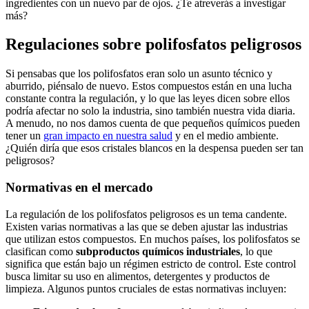
⁤ingredientes con un nuevo ⁣par de​ ojos. ¿Te‌ atreverás a investigar⁣
más?
Regulaciones⁣ sobre polifosfatos peligrosos
Si ​pensabas que ⁣los polifosfatos eran solo un asunto⁤ técnico y
⁢aburrido, piénsalo ‍de⁢ nuevo.⁤ Estos compuestos están en una lucha​
constante contra la regulación, y lo que las leyes dicen sobre ellos
podría afectar no solo la industria, sino también nuestra ⁣vida ‌diaria.
A menudo, no nos damos cuenta de ‍que pequeños químicos pueden
tener un
gran impacto en nuestra salud
⁣ y en el medio⁣ ambiente.
¿Quién⁢ diría que esos cristales blancos en⁣ la despensa pueden ser tan
peligrosos?
Normativas en ⁣el mercado
La regulación de los polifosfatos peligrosos es ‍un tema candente.
Existen varias normativas a las que se deben ⁢ajustar las industrias‌
que ⁣utilizan estos compuestos. En muchos⁢ países, los‌ polifosfatos se
clasifican ⁤como​
subproductos químicos industriales
, lo​ que
significa⁣ que están bajo un ​régimen estricto‌ de control. Este control
busca limitar su uso en ​alimentos, detergentes y productos de
⁣limpieza. Algunos puntos cruciales de estas normativas incluyen: