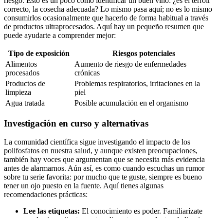
riesgo. Esto es un poco como identificar un buen vino: ⁢¿es el terroir
correcto,‌ la‍ cosecha adecuada? Lo mismo pasa​ aquí; no‌ es ⁤lo mismo⁢
consumirlos⁣ ocasionalmente que hacerlo de forma habitual ‌a través
de productos ultraprocesados. Aquí hay un pequeño resumen que
puede ayudarte⁢ a comprender ⁣mejor:
Tipo de​ exposición
Riesgos ‍potenciales
Alimentos
Aumento de riesgo de‍ enfermedades
procesados
crónicas
Productos ⁣de
Problemas ​respiratorios, irritaciones en la
limpieza
piel
Agua ​tratada
Posible⁤ acumulación‍ en ⁤el organismo
Investigación en curso y alternativas
La comunidad científica sigue investigando ⁣el impacto ⁢de los
polifosfatos en nuestra salud, ‌y‍ aunque ⁢existen preocupaciones,⁢
también ‍hay voces ​que argumentan que se necesita ​más evidencia
antes‍ de alarmarnos. ⁤Aún así, es como cuando escuchas un rumor⁤
sobre tu serie ​favorita: por mucho que ⁤te guste, siempre es bueno
tener un ​ojo puesto en la fuente. ​Aquí tienes algunas
recomendaciones prácticas:
Lee ‌las etiquetas:
El conocimiento es poder.⁣ Familiarízate