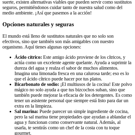
suerte, existen alternativas viables⁤ que pueden servir como sustitutos
⁣seguros,⁤ permitiéndonos cuidar⁢ tanto ⁤de nuestra salud como del
medio ambiente.‍ ¡Así que ⁣pasemos⁢ a​ la acción!
Opciones naturales y seguras
El​ mundo está⁣ lleno ‌de sustitutos naturales ⁤que ​no solo son
efectivos, sino que⁣ también son⁢ más​ amigables con‍ nuestro
organismo. Aquí tienes algunas opciones:
Ácido cítrico:
Este ‌amigo ácido proviene de los cítricos, y
actúa como un ‍excelente agente quelante. ‍Ayuda a suprimir la
dureza ​del ‍agua⁤ y realza ⁤el sabor de muchos alimentos.
Imagina ⁣una⁢ limonada fresca en una calurosa tarde; eso es lo
que​ el ácido cítrico ⁤puede ​hacer por tus platos.
Bicarbonato de​ sodio:
​¡El multiusos⁣ de la cocina! Este‌ polvo
mágico no ⁢solo ayuda a que tus bizcochos suban,‍ sino⁤ que
también⁤ puede mejorar la eficacia de los ⁣detergentes. Es ​como
tener un asistente personal que siempre ‌está listo para ⁢dar un
extra‌ en la limpieza.
Sal marina:
Puede ⁢parecer un simple ingrediente de‍ cocina,
pero la sal marina tiene ⁢propiedades que ayudan a ablandar el
agua y ‌funcionan como conservante natural. Además, al‌
usarla, ‌te sentirás como un chef de la ‍costa con tu toque
gourmet.