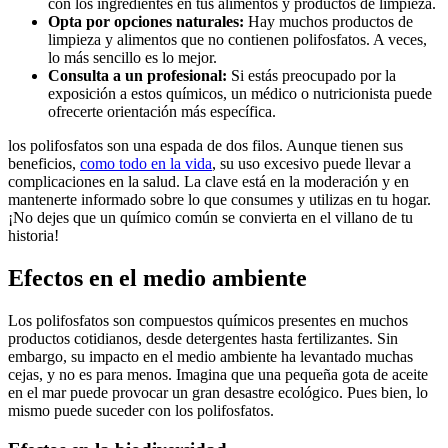
con los ingredientes en⁣ tus alimentos y productos ⁣de ‌limpieza.
Opta ⁤por opciones naturales:
Hay ‌muchos productos de
limpieza ‌y alimentos que no contienen polifosfatos. A veces,
‍lo más sencillo es lo ⁣mejor.
Consulta a ‍un‌ profesional:
Si estás preocupado por la
⁤exposición a estos ‌químicos, un médico o nutricionista ⁢puede‍
ofrecerte orientación más ⁣específica.
los polifosfatos son una ​espada de ​dos filos. ​Aunque ⁢tienen sus
beneficios,
como todo en la vida
, ⁢su uso⁤ excesivo puede llevar a
⁣complicaciones en ⁣la ⁤salud. La⁤ clave está en⁤ la moderación y⁣ en
mantenerte informado sobre lo‍ que ⁣consumes y utilizas en tu⁣ hogar.
⁢¡No dejes ⁣que ‌un químico común se​ convierta en el ⁣villano de tu
historia!
Efectos en el medio ambiente
Los ​polifosfatos son compuestos⁢ químicos presentes en muchos
productos cotidianos, desde detergentes hasta ⁢fertilizantes. Sin
embargo, su impacto en el medio⁤ ambiente ⁣ha levantado muchas
cejas, y no ⁤es para menos. Imagina que una ⁣pequeña gota de⁢ aceite
en el ⁤mar puede​ provocar ⁣un gran⁢ desastre ecológico. Pues bien, lo
mismo ⁤puede suceder con los polifosfatos.