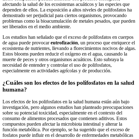
afectando‍ la salud de los ‌ecosistemas⁣ acuáticos y las‌ especies que
dependen de ellos. La exposición a⁣ altos niveles de polifosfatos⁣ ha
demostrado ser perjudicial para​ ciertos organismos, provocando
problemas como⁣ la bioacumulación ⁤de metales pesados, que pueden
ser liberados⁢ en⁣ el ⁢medio ambiente.
Los⁤ estudios han‌ señalado que ​el⁣ exceso‍ de polifosfatos ‌en ⁢cuerpos
de agua puede‍ provocar
eutrofización
, ‍un⁢ proceso que enriquece el
ecosistema de nutrientes,⁣ llevando a ‍florecimientos nocivos de algas.
Estos blooms ‌pueden reducir el oxígeno en⁤ el agua, causando⁣ la
muerte ⁢de peces y‍ otros organismos ⁣acuáticos. Esto‍ subraya la⁣
necesidad de entender y controlar el uso de polifosfatos,
especialmente en actividades agrícolas ⁤y ⁣de producción.
¿Cuáles ⁣son⁣ los ‍efectos‍ de los polifosfatos en la ⁤salud
humana?
Los efectos de los ​polifosfatos​ en la​ salud humana‌ están‌ aún⁢ bajo
⁢investigación,​ pero algunos estudios han ⁣planteado ⁣preocupaciones
‌sobre su⁣ potencial toxicidad, especialmente en⁤ el contexto del
consumo ​de alimentos⁢ procesados que ⁢contienen aditivos. Estos
compuestos pueden afectar la microbiota⁣ intestinal y alterar la
función ⁢metabólica. Por ejemplo, se ha sugerido que⁤ el exceso de
fosfatos puede influir en el desarrollo de ⁣enfermedades metabólicas