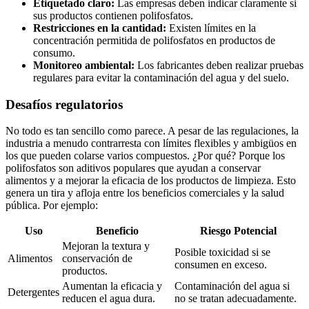
Etiquetado‌ claro:
Las empresas deben indicar ‍claramente si ​
sus productos contienen polifosfatos.
Restricciones en ⁤la cantidad:
‍Existen límites en​ la
concentración permitida de polifosfatos en ‌productos de
consumo.
Monitoreo ambiental:
‍Los fabricantes deben realizar pruebas
regulares para ⁣evitar la contaminación del ‌agua y ‌del suelo.
Desafíos regulatorios
No todo ⁤es ‍tan ⁣sencillo ‌como parece. A pesar⁢ de las regulaciones, la
industria‌ a⁤ menudo contrarresta‌ con límites flexibles y ambigüos⁢ en
los que ⁤pueden colarse varios compuestos. ⁤¿Por qué? Porque⁤ los
polifosfatos son aditivos populares que ayudan⁢ a⁣ conservar
alimentos‍ y a⁢ mejorar ‍la⁢ eficacia de los productos de limpieza. ⁣Esto
genera un tira y ‍afloja entre los beneficios comerciales y la⁤ salud
pública. ⁤Por ejemplo:
Uso
Beneficio
Riesgo⁤ Potencial
Mejoran⁣ la textura y
Posible toxicidad ‍si se
Alimentos
conservación de
consumen en exceso.
productos.
Aumentan la eficacia y
Contaminación ​del‌ agua si
Detergentes
‍reducen⁣ el agua dura.
no se tratan adecuadamente.