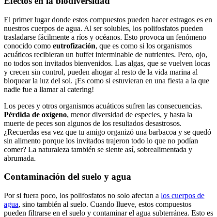
Efectos‌ en la biodiversidad
El primer‍ lugar donde estos compuestos⁢ pueden hacer estragos es en
nuestros cuerpos de⁤ agua. Al ser ‌solubles, los polifosfatos pueden
trasladarse fácilmente a ‍ríos y océanos. Esto provoca un ‌fenómeno
⁣conocido como
eutrofización
, ‌que es⁢ como si⁢ los organismos
acuáticos recibieran un buffet‌ interminable de nutrientes.‌ Pero, ojo,
no ⁣todos son⁣ invitados bienvenidos. Las algas, que se ⁢vuelven locas
y crecen⁢ sin control, pueden ahogar ⁤al resto de ⁣la vida marina al
bloquear la luz del sol. ¡Es como si ⁣estuvieran en una‍ fiesta⁢ a la que
nadie fue a llamar al⁣ catering!
Los ‍peces y otros organismos acuáticos‌ sufren las consecuencias. ⁢
Pérdida de oxígeno
, ⁤menor ⁣diversidad ​de especies, y hasta la⁣
muerte de ⁢peces ‍son algunos de los resultados desastrosos.
¿Recuerdas esa vez‌ que tu amigo‌ organizó una barbacoa y se quedó
sin ‌alimento⁣ porque los invitados ⁤trajeron ‍todo lo que no podían​
comer? La naturaleza también se siente así, sobrealimentada ​y
⁢abrumada.
Contaminación del‍ suelo ⁤y agua
Por‌ si fuera poco, los ​polifosfatos ⁤no solo afectan a
los cuerpos de
agua
,⁢ sino también al suelo. Cuando llueve, estos compuestos
pueden filtrarse ​en el⁢ suelo y contaminar el agua subterránea. Esto es‍