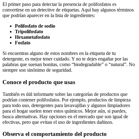
El primer‍ paso para‌ detectar la presencia de ​polifosfatos es
convertirse en un detective⁢ de⁤ etiquetas. Aquí hay algunos términos
que podrían aparecer en ⁣la lista de ingredientes:
Polifosfato de ‍sodio
Tripolifosfato
Hexametafosfato
Fosfato
Si⁢ encuentras alguno de estos nombres en la ‌etiqueta de tu
detergente, es‌ mejor tener cuidado.⁢ Y no te dejes engañar⁢ por ⁤las
palabras que suenan bonitas,⁣ como “biodegradable” o “natural”. No
‍siempre⁢ son sinónimo de seguridad.
Conoce el producto ​que usas
También es útil informarte sobre‍ las categorías ⁣de productos que
podrían ⁢contener polifosfatos. Por ​ejemplo, productos de limpieza
⁢para todo​ uso, detergentes para lavavajillas‍ y algunos limpiadores
para el‍ hogar suelen tener ⁣estos⁣ químicos. Mejor⁤ aún,⁤ si ‍puedes,
busca alternativas. Hay opciones en el mercado‌ que son ‍igual de‍
efectivas, pero que​ evitan el uso‍ de ingredientes‌ dañinos.
Observa el‌ comportamiento del producto