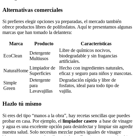
Alternativas comerciales
Si prefieres elegir opciones ya preparadas, ⁢el mercado⁢ también
ofrece productos libres​ de polifosfatos. Aquí te presentamos algunas
marcas que ⁣han⁣ tomado ⁢la ‌delantera:
Marca
Producto
Características
Libre de químicos ‍nocivos,
Detergente
EcoClean
‍biodegradable⁤ y‌ sin fragancias
Multiusos
artificiales.
Limpiador‌ de
Hecho ⁢con ⁤ingredientes naturales,
NaturaHome
Superficies
eficaz⁢ y seguro para niños‌ y⁣ mascotas.
Detergente
Degradación rápida y​ libre de‍
Simple
para
fosfatos, ideal⁤ para todo tipo de
Green
Lavavajillas
vajilla.
Hazlo tú mismo
Si eres del tipo⁤ “manos⁤ a la ​obra”, ‌hay recetas sencillas que puedes
probar ​en ⁣casa. Por ‍ejemplo, el
limpiador ⁣casero
‌ a base de ⁢vinagre
⁣y agua es ​una excelente opción para desinfectar y limpiar‌ sin⁤ agredir
nuestra salud. Solo necesitas ⁢mezclar partes ‍iguales de vinagre​