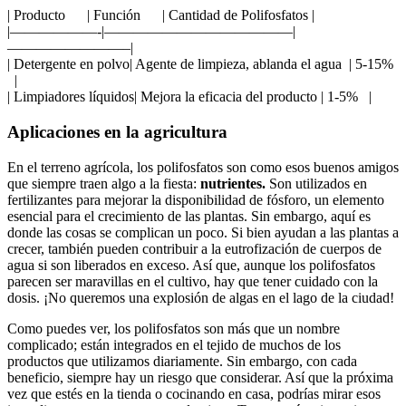
|⁣ Producto ‍ ​ ‍ ‍ ​ | Función ⁢ ⁤ ‍ ‍ ⁤ | Cantidad ⁤de Polifosfatos |
|——————-|—————————————|
————————–|
| Detergente en polvo|⁤ Agente de limpieza, ⁢ablanda el agua ​ | 5-15% ‌
⁣⁢ ⁤ |
| Limpiadores líquidos| Mejora la⁣ eficacia del producto | 1-5% ⁢ ​ |
Aplicaciones en la ⁤agricultura
En el terreno agrícola,‍ los polifosfatos ‍son como esos ‌buenos amigos
que siempre⁢ traen ⁢algo⁣ a la ​fiesta:
nutrientes.
Son ⁤utilizados en
⁣fertilizantes para mejorar la disponibilidad de fósforo,‌ un elemento
esencial para el crecimiento de ⁤las plantas. Sin‌ embargo, aquí es
donde las cosas‍ se ​complican un poco. Si bien ayudan a las plantas a
crecer, también pueden contribuir⁣ a la eutrofización de⁤ cuerpos de
agua si son liberados en‌ exceso.​ Así que, ⁢aunque los polifosfatos
parecen ser maravillas en⁣ el cultivo, ​hay que tener cuidado con⁢ la
dosis. ¡No⁣ queremos una explosión de⁣ algas en el lago de la ciudad!
Como ⁣puedes ‍ver, los polifosfatos son ⁣más que un nombre
complicado; están integrados en el tejido de muchos de los
productos que utilizamos‍ diariamente. Sin embargo, con ⁣cada
beneficio, siempre hay un ⁣riesgo que considerar. Así que ‌la próxima⁢
vez‌ que estés en ⁢la tienda​ o cocinando en casa, ⁤podrías ⁣mirar esos