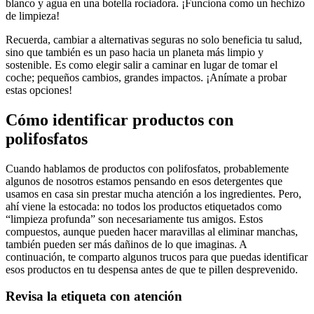
blanco y agua en una botella rociadora. ¡Funciona como un⁤ hechizo
de limpieza!
Recuerda, cambiar​ a​ alternativas seguras no solo⁣ beneficia‍ tu salud,
‌sino⁣ que también es‌ un paso hacia un planeta más limpio‍ y
sostenible.‍ Es ‍como elegir ‍salir a caminar⁢ en lugar ⁣de tomar​ el
coche; ‍pequeños cambios, grandes impactos. ¡Anímate a​ probar
estas opciones!
Cómo ‌identificar productos con
‍polifosfatos
Cuando hablamos ​de productos ​con ⁣polifosfatos, probablemente​
algunos de ⁤nosotros estamos pensando en esos‍ detergentes ⁤que
usamos en casa sin prestar mucha atención a ‍los ingredientes. Pero,
⁢ahí viene la ‍estocada:‍ no todos los productos ‍etiquetados ​como
“limpieza profunda” son necesariamente tus amigos.⁣ Estos
compuestos, aunque‌ pueden hacer maravillas al ⁤eliminar manchas,
también pueden ser‍ más dañinos‍ de lo que imaginas. A​
continuación, ⁤te comparto ‍algunos trucos ‌para que puedas⁢ identificar
esos productos ‍en ⁤tu despensa​ antes ⁢de que te pillen desprevenido.
Revisa la⁣ etiqueta con‍ atención