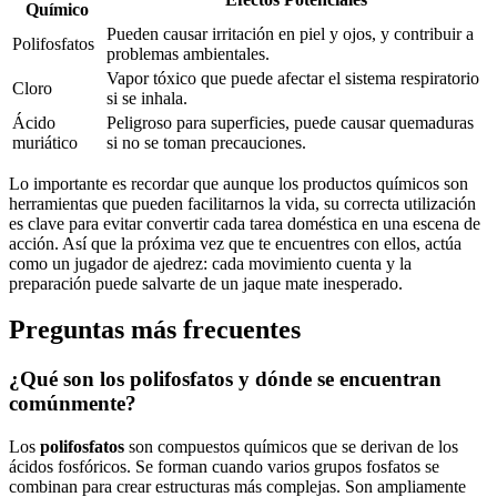
Químico
Pueden causar irritación en ‌piel y ojos, ⁢y contribuir⁢ a‌
Polifosfatos
problemas ambientales.
Vapor tóxico que puede afectar‌ el sistema‍ respiratorio
Cloro
si‌ se inhala.
Ácido
Peligroso para ⁤superficies, ‌puede⁣ causar​ quemaduras
muriático
si no se toman precauciones.
Lo​ importante ⁤es recordar que aunque los productos‍ químicos son
herramientas⁢ que pueden facilitarnos la vida, su correcta utilización
es clave ⁤para evitar convertir cada tarea doméstica en una escena de
acción. ‍Así que la próxima vez que te encuentres ⁢con ellos,⁤ actúa
como un jugador‌ de ​ajedrez: cada ‌movimiento cuenta y la⁢
preparación puede salvarte de un jaque mate inesperado.
Preguntas más frecuentes
¿Qué⁣ son los polifosfatos y‌ dónde⁤ se encuentran
comúnmente?
Los
polifosfatos
son compuestos químicos que se derivan de los
ácidos⁣ fosfóricos. Se forman​ cuando varios grupos fosfatos⁣ se
combinan para crear estructuras ‍más complejas. Son ampliamente