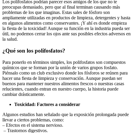
Los polifosfatos ⁢podrían⁣ parecer ⁤esos amigos de los que ⁣no te
preocupas‌ demasiado, pero ‌que al ​final ⁤terminan causando más
problemas de los⁤ que imaginas. Estas sales de ​fósforo son
ampliamente​ utilizadas en ⁤productos de limpieza, detergentes ​y hasta
en algunos⁣ alimentos como conservantes. ¡Y ahí es‍ donde⁣ empieza
⁢la fiesta de la toxicidad! Aunque su función en ‍la industria pueda ser⁣
útil,​ no podemos cerrar ‍los ojos ante sus posibles ‍efectos adversos en
⁤la⁢ salud.
¿Qué son los polifosfatos?
Para ponerlo en términos simples, ⁤los polifosfatos son compuestos
químicos que se forman por ‌la unión‍ de varios grupos ⁢fosfato.
Piénsalo⁤ como un ​club exclusivo donde los⁢ fósforos se⁤ reúnen para‌
hacer una fiesta de limpieza y conservación. Aunque puedan ser
buenos para mantener ⁢nuestros alimentos frescos ⁢o nuestras​ casas
relucientes, cuando entran en nuestro cuerpo, la historia puede
cambiar drásticamente.
Toxicidad: Factores a⁤ considerar
Algunos estudios han señalado ‌que ⁢la exposición prolongada puede
llevar⁤ a ciertos problemas, como:
– Efectos en‍ el sistema nervioso.
‍ – Trastornos‍ digestivos.