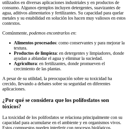
utilizados en diversas​ aplicaciones industriales ​y en productos de
‍consumo. Algunos⁣ ejemplos ‍incluyen detergentes, ‍suavizantes de
agua, aditivos alimentarios y fertilizantes. Su capacidad para quelar
metales ‌y‍ su estabilidad⁢ en ‌solución⁤ los hacen muy ⁣valiosos ⁣en estos
contextos.
Comúnmente,​
podemos​ encontrarlos en
:
Alimentos procesados
: como ‌conservantes ⁤y⁣ para mejorar ​la
textura.
Productos de⁢ limpieza
: en detergentes y limpiadores, donde
ayudan a ablandar el ‌agua y eliminar ⁤la suciedad.
Agricultura
: en fertilizantes, donde promueven el
crecimiento de las⁤ plantas.
A⁣ pesar de su utilidad, la preocupación ⁢sobre su toxicidad ha
crecido, llevando a debates sobre su ⁤seguridad en diferentes
aplicaciones.
¿Por qué se considera que los polifosfatos son
tóxicos?
La ​toxicidad de los⁤ polifosfatos se relaciona​ principalmente con su‍
capacidad ⁣para‍ acumularse en el ambiente y‍ en organismos⁤ vivos.
Estos compuestos pueden interferir con procesos biológicos,