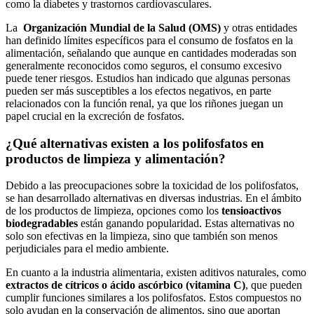
como la diabetes‍ y trastornos cardiovasculares.
La ‍
Organización ‍Mundial de la ​Salud ‍(OMS)
y ⁣otras entidades
han definido ⁣límites específicos para‌ el ⁣consumo de ​fosfatos en⁣ la
alimentación, señalando que aunque en cantidades ‍moderadas son
generalmente ‍reconocidos como⁢ seguros, ⁤el consumo excesivo
puede tener riesgos. ⁤Estudios ​han indicado que algunas ​personas
pueden ser más susceptibles a los efectos negativos, en‍ parte
⁣relacionados con la función renal, ya que los riñones juegan un
⁤papel crucial ⁣en la excreción de fosfatos.
¿Qué alternativas ⁢existen a los polifosfatos en
productos de limpieza y alimentación?
Debido a las preocupaciones sobre la toxicidad de ‍los polifosfatos,
⁣se ⁤han desarrollado alternativas en diversas industrias. ‍En⁣ el ámbito
de los productos de limpieza, opciones como los
tensioactivos
biodegradables
están ganando ⁣popularidad. Estas alternativas‌ no
solo​ son efectivas⁣ en‌ la limpieza, sino que también son menos
perjudiciales para⁢ el medio ambiente.
En cuanto ‌a la industria alimentaria, existen⁣ aditivos naturales, como
extractos de cítricos o ⁤ácido ascórbico (vitamina C)
, que⁤ pueden
cumplir funciones similares ​a⁤ los polifosfatos. Estos compuestos⁤ no
solo‍ ayudan en la conservación ⁣de alimentos, sino que​ aportan‍