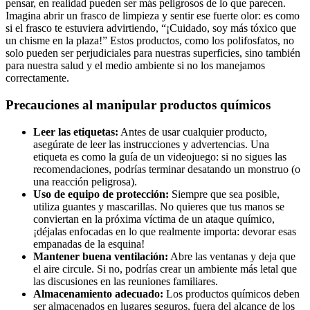
pensar, ⁤en realidad pueden ser más​ peligrosos de⁢ lo ⁢que parecen. ​
Imagina abrir un frasco​ de limpieza⁤ y sentir ese⁤ fuerte ​olor:‌ es como
‍si ‌el frasco ​te ⁢estuviera ⁣advirtiendo, “¡Cuidado, soy más‌ tóxico que
un chisme en‍ la plaza!”⁣ Estos productos, como los ​polifosfatos, ⁤no
solo⁢ pueden ser perjudiciales para ⁤nuestras superficies, sino también
para nuestra salud y el medio ⁢ambiente si no⁤ los manejamos
correctamente.
Precauciones al manipular productos químicos
Leer‌ las etiquetas:
Antes de usar cualquier producto,​
asegúrate de⁤ leer ⁢las instrucciones‌ y advertencias. Una
etiqueta es como la ⁤guía ‌de un videojuego: si no​ sigues⁤ las
recomendaciones, podrías terminar desatando ​un monstruo (o
una reacción peligrosa).
Uso de ‌equipo de ‌protección:
Siempre que sea posible,
utiliza guantes y mascarillas. No ⁣quieres que tus manos se‌
conviertan en ​la próxima víctima de un ‌ataque ​químico,
¡déjalas‍ enfocadas ⁣en lo⁤ que⁣ realmente importa: devorar esas
empanadas de la ​esquina!
Mantener buena ventilación:
Abre las ⁢ventanas y deja que
el aire circule. Si no, podrías crear un ambiente más letal que
‍las discusiones en las reuniones familiares.
Almacenamiento adecuado:
Los‌ productos químicos deben
ser​ almacenados en‌ lugares seguros,​ fuera del alcance de ⁣los⁣