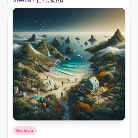
Ecoswap.es
July 20, 2026
Posted
by
Posted
Ecología
in