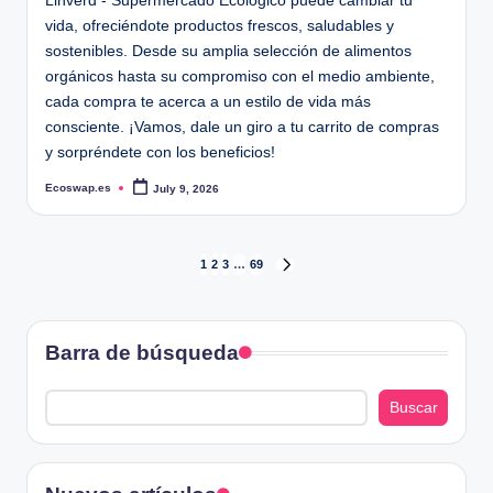
Linverd - Supermercado Ecológico puede cambiar tu
vida, ofreciéndote productos frescos, saludables y
sostenibles. Desde su amplia selección de alimentos
orgánicos hasta su compromiso con el medio ambiente,
cada compra te acerca a un estilo de vida más
consciente. ¡Vamos, dale un giro a tu carrito de compras
y sorpréndete con los beneficios!
Ecoswap.es
July 9, 2026
Posted
by
Posts
1
2
3
…
69
NEXT
PAGE
pagination
Barra de búsqueda
Buscar