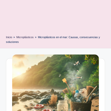
Inicio
»
Microplásticos
»
Microplásticos en el mar: Causas, consecuencias y
soluciones