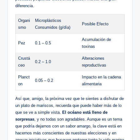
diferencia.
Organi
Microplásticos
Posible ​Efecto
smo
Consumidos (g/día)
Acumulación de
Pez
0.1 – 0.5
toxinas
Crustá
Alteraciones
0.2 – 1.0
ceo
reproductivas
Planct
Impacto en la cadena
0.05 – 0.2
on
alimentaria
Así que, amigo, la próxima vez que te sientes a disfrutar de
un plato de mariscos, recuerda que puede haber más de lo
que se ve a simple vista.
El océano está ⁣lleno de
sorpresas
, y no todas son agradables. Aunque es un tema
que podría dejarnos con un sabor amargo, la clave está en
⁤hacernos más conscientes de nuestras elecciones y en
apoyar iniciativas que busquen ‍proteger tanto la vida marina