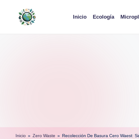
Skip
Inicio
Ecología
Micropl
to
content
Inicio
»
Zero Waste
»
Recolección De Basura Cero Waest: S