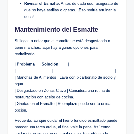
Revisar el Esmalte:
Antes de cada uso, asegúrate de
que no haya astillas​ o grietas. ¡Eso podría arruinar ‌la
cena!
Mantenimiento del Esmalte
Si llegas a ⁣notar que el esmalte se está desgastando o
tiene manchas, aquí hay ‍algunas opciones para⁢
revitalizarlo:
|
Problema
‌ ​ ⁣ |
Solución
⁢ ⁢ ‌ ‌ ​⁢ ​ ‌ |
|—————————-|————————————————|
| Manchas de Alimentos | Lava con ⁣bicarbonato ⁢de sodio y
agua. |
| Desgastado ‌en ⁤Zonas Clave | ⁢Considera una rutina de
restauración con⁢ aceite de ​cocina. |
| Grietas⁤ en el⁤ Esmalte‌ | Reemplazo puede ​ser tu única
opción. |
Recuerda, aunque ‌cuidar ⁢el hierro fundido esmaltado puede‍
parecer una tarea ardua, ⁢al final vale la pena. Así⁤ como
cuidar de un amigo en una mala ‍racha,‌ tu sartén se lo