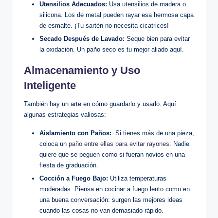
Utensilios Adecuados:
Usa utensilios de madera o
silicona. Los de metal pueden rayar esa hermosa capa
de‌ esmalte. ¡Tu sartén ⁣no ⁢necesita ⁤cicatrices!
Secado Después de Lavado:
Seque bien para evitar⁢
la oxidación. ‍Un ⁤paño seco⁣ es tu mejor aliado aquí.
Almacenamiento ⁣y Uso
Inteligente
También⁣ hay un arte ⁢en cómo guardarlo y usarlo. Aquí
algunas estrategias⁢ valiosas:
Aislamiento con Paños:
⁢ Si tienes más de una pieza,
coloca un
paño entre ellas para evitar rayones
. Nadie
quiere que se ​peguen como si fueran‍ novios en ⁣una
fiesta de ‍graduación.
Cocción a Fuego Bajo:
Utiliza temperaturas
moderadas. Piensa en cocinar a fuego lento como en
una buena conversación: surgen las mejores ideas
cuando las cosas‍ no van ⁤demasiado rápido.