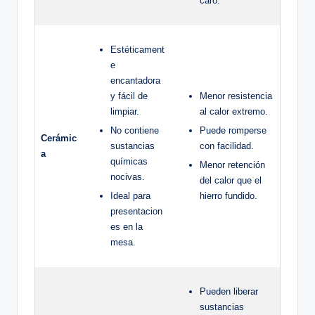
caro.
Estéticament
e
encantadora
y fácil de
Menor ‍resistencia​
limpiar.
al⁣ calor extremo.
No contiene
Puede romperse
Cerámic
sustancias
con facilidad.
a
químicas
Menor retención
nocivas.
del calor⁣ que el
Ideal para
hierro fundido.
presentacion
es ⁣en la⁣
mesa.
Pueden ⁤liberar
sustancias