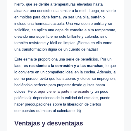
hierro, que se derrite a temperaturas elevadas⁤ hasta
alcanzar ⁢una consistencia similar a la miel. Luego, se ‍vierte⁣
en moldes para ⁣darle⁢ forma, ya ‍sea una ‌olla, sartén o
incluso una hermosa cazuela. Una vez ​que se enfría y⁣ se
solidifica, se aplica una capa de⁢ esmalte a‍ alta temperatura,
creando una superficie⁣ no solo brillante y colorida, sino‌
también⁢ resistente y fácil⁤ de⁤ limpiar. ¡Piensa en ello como
una transformación digna⁣ de un cuento de hadas! ‍
Este esmalte ​proporciona una ⁢serie de beneficios. Por un
lado,
es resistente a la ​corrosión y a las manchas
, lo que
lo convierte en un⁤ compañero ideal ⁢en la⁣ cocina. Además, al
ser no poroso, ⁢evita⁤ que los​ sabores y ⁣olores se impregnen,
haciéndolo ⁣perfecto⁢ para preparar desde guisos hasta
dulces. Pero,‍
aquí viene la parte interesante
⁤ (y un poco
polémica): dependiendo de la calidad⁢ del esmalte, puede
haber preocupaciones sobre⁢ la liberación de ciertos
compuestos químicos al calentarse. 🤔
Ventajas y desventajas