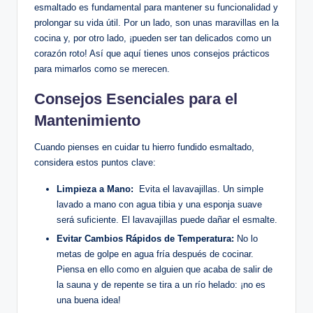
esmaltado es⁣ fundamental para mantener⁤ su ‌funcionalidad y
prolongar su vida útil. Por un lado, son unas maravillas ⁣en ⁢la
‍cocina y, por otro ‌lado, ¡pueden ser​ tan delicados como un
corazón roto! Así que⁤ aquí tienes unos⁤ consejos prácticos
para mimarlos como se merecen.
Consejos Esenciales para⁣ el
Mantenimiento
Cuando ‍pienses en cuidar ‍tu hierro fundido esmaltado,
considera estos puntos ⁣clave:
Limpieza a Mano:
​ Evita el lavavajillas. Un simple
lavado a mano ​con agua tibia y una esponja suave
será ‍suficiente.‌ El⁤ lavavajillas puede dañar el esmalte.
Evitar Cambios Rápidos de Temperatura:
No lo
metas de ‌golpe en agua fría después de cocinar.
Piensa ​en ello ‍como en alguien ‍que acaba de salir ​de
la sauna ⁢y de repente‌ se tira a un río⁤ helado: ¡no es
una buena idea!