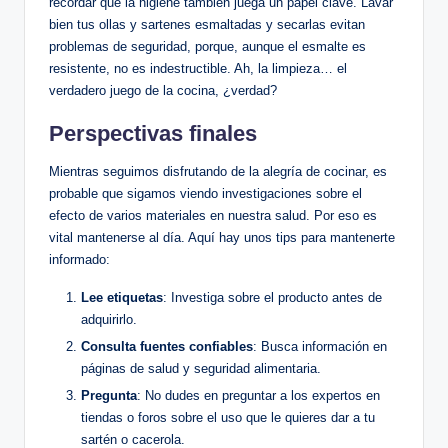
recordar que la⁤ higiene también juega un papel‍ clave. Lavar
bien tus ollas y sartenes esmaltadas y ⁤secarlas evitan
problemas de seguridad, porque, aunque el esmalte es
resistente, no es indestructible. Ah, la limpieza… el
verdadero juego de la cocina, ¿verdad?
Perspectivas finales
Mientras ‍seguimos disfrutando de la alegría de cocinar, es
probable ⁢que​ sigamos viendo investigaciones sobre el
efecto de varios materiales en nuestra ​salud. Por eso es
vital mantenerse‍ al día. Aquí ‌hay unos tips para mantenerte
informado:
Lee etiquetas
: ‌Investiga sobre ‍el producto antes ‍de
⁤adquirirlo.
Consulta fuentes confiables
: Busca información⁤ en
páginas de salud y seguridad alimentaria.
Pregunta
: No dudes en ⁣preguntar a los expertos en
tiendas⁣ o foros sobre el uso que ⁣le quieres⁤ dar‌ a ⁣tu
sartén o cacerola.