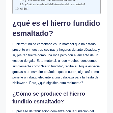
¿El hierro fundido esmaltado ⁣libera toxinas?
¿Cuál ⁤es​ la vida útil del hierro fundido esmaltado?
Al ​final
¿qué es ⁣el hierro fundido
esmaltado?
El hierro ​fundido esmaltado es un material ‌que ‍ha estado
presente en nuestras cocinas y hogares durante décadas, y
sí, ⁢¡es tan‌ fuerte como una‍ roca pero‌ con el ⁣encanto de un
vestido de gala! Este‍ material, al que muchos conocemos
simplemente ⁤como “hierro fundido”, recibe ⁢su toque especial
gracias​ a‌ un esmalte cerámico que lo cubre, algo⁣ así como
‌ponerle un abrigo elegante a‍ una calabaza para⁤ la fiesta de
Halloween. Pero, ¿qué significa⁣ esto realmente?
¿Cómo se produce el hierro
fundido ‍esmaltado?
El⁤ proceso de ​fabricación comienza con la​ fundición‍ del