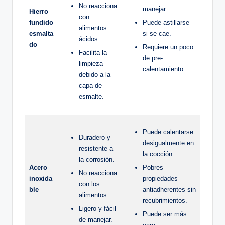
No ⁤reacciona
manejar.
Hierro
​con
fundido
Puede astillarse
alimentos
‌esmalta
si se cae.
ácidos.
do
Requiere un poco ​
Facilita la
de pre-
⁤limpieza
calentamiento.
debido a la
capa de
esmalte.
Puede calentarse
Duradero y
desigualmente en
resistente a
la cocción.
la corrosión.
Acero
Pobres
No reacciona
inoxida
propiedades
con los
ble
antiadherentes sin
alimentos.
recubrimientos.
Ligero ⁣y fácil
Puede ser más
⁢de manejar.