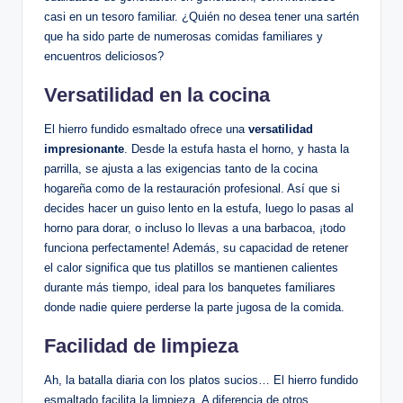
casi en ​un ⁣tesoro familiar. ¿Quién no desea tener una sartén
que ha sido parte de numerosas comidas familiares y
‌encuentros deliciosos?
Versatilidad en la cocina
El hierro fundido esmaltado ofrece una
versatilidad
impresionante
. Desde la estufa hasta⁣ el ‍horno, y hasta la
parrilla, ​se ajusta a las exigencias tanto de la cocina
‍hogareña como de la restauración‌ profesional. Así que si
decides ‌hacer un guiso​ lento en la ‌estufa, luego lo pasas ⁢al
horno para dorar, ​o incluso lo⁣ llevas a una barbacoa, ¡todo
funciona perfectamente! Además, su⁣ capacidad de ⁢retener
el calor significa que tus⁤ platillos se mantienen calientes
⁤durante más tiempo, ‍ideal para los banquetes familiares
donde nadie quiere perderse la parte jugosa de la comida.
Facilidad de limpieza
Ah, la batalla ‌diaria con los⁤ platos sucios… El hierro ⁢fundido
esmaltado facilita la limpieza. A diferencia ⁣de otros