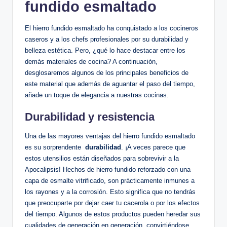
fundido ‍esmaltado
El hierro fundido esmaltado ha‍ conquistado a⁣ los cocineros
caseros y a los chefs profesionales por su durabilidad y⁣
belleza estética. Pero, ¿qué lo hace destacar entre los
demás materiales de cocina? ⁣A continuación,
desglosaremos algunos‍ de los principales‍ beneficios ‍de
este material que además de aguantar el⁢ paso del tiempo,
añade un toque de⁢ elegancia a⁣ nuestras cocinas.
Durabilidad y resistencia
Una de las​ mayores ventajas del hierro fundido‌ esmaltado
es⁤ su sorprendente ⁣
durabilidad
. ¡A ​veces ⁢parece que
estos utensilios están diseñados ⁣para sobrevivir ⁤a la⁢
Apocalipsis! Hechos ‌de hierro fundido reforzado con ⁢una
capa de esmalte vitrificado,⁣ son prácticamente inmunes a
los rayones ‍y a la corrosión. Esto significa que no ⁤tendrás
que preocuparte por dejar caer tu cacerola o por ​los efectos
del tiempo. Algunos de ⁢estos productos pueden heredar sus
cualidades de generación en generación, convirtiéndose