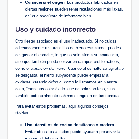
Considerar el origen
: Los productos fabricados‍ en⁣
ciertas⁣ regiones pueden tener regulaciones ⁢más laxas,
así ⁤que asegúrate ⁢de informarte bien.
Uso y cuidado incorrecto
Otro riesgo asociado es el uso inadecuado. Si no cuidas
adecuadamente tus utensilios de hierro esmaltado, puedes
desgastar el esmalte, lo que‌ no solo afecta su apariencia,
⁣sino que también puede derivar en campos ‍problemáticos,​
como el
oxidación del hierro
. Cuando el esmalte ⁣se agrieta o
se ‌desgasta, el hierro subyacente‌ puede empezar a
⁤oxidarse,‍ creando
óxido
o, como lo llamamos en nuestra
casa, “manchas color óxido” que no solo son feas, sino
también potencialmente dañinas si⁣ ingresa en tus‌ comidas.
Para evitar estos⁣ problemas, aquí algunos⁢ consejos
rápidos:
Usa utensilios ⁤de cocina de silicona o madera
:
Evitar ‌utensilios afilados⁢ puede⁤ ayudar a ⁤preservar la
integridad del esmalte.