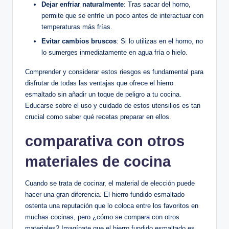
Dejar enfriar‌ naturalmente
: Tras sacar del horno,
permite que se enfríe un poco ⁤antes de⁣ interactuar con
temperaturas⁤ más frías.
Evitar cambios bruscos
: Si lo utilizas en el horno, no
lo sumerges inmediatamente en⁣ agua fría o hielo.
Comprender y considerar estos riesgos es fundamental para
disfrutar de todas las ventajas que ofrece ‌el hierro
esmaltado sin añadir un toque de peligro a​ tu cocina.
Educarse sobre el uso y ⁤cuidado de estos utensilios es tan
⁤crucial como saber⁤ qué ‌recetas preparar‌ en ellos.
comparativa con otros
materiales de cocina
Cuando ⁣se trata de cocinar, el material de elección⁤ puede
hacer⁤ una gran diferencia.‌ El hierro fundido ⁣esmaltado
ostenta‌ una reputación que lo coloca ‍entre los favoritos en
muchas cocinas, pero ¿cómo se compara con otros
materiales? Imagínate que el ​hierro fundido ⁢esmaltado ⁣es