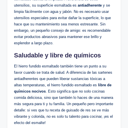
utensilios, su superficie esmaltada es
antiadherente
y se
limpia fácilmente con agua y ⁤jabón. No es necesario‌ usar
utensilios especiales para‍ evitar dañar⁤ la superficie, ⁢lo que
hace que su mantenimiento sea menos estresante. Sin
embargo, ‍un pequeño consejo de amigo: es⁤ recomendable
evitar productos abrasivos para⁢ mantener ese‌ brillo y
‌esplendor a largo plazo.
Saludable y libre de químicos
El​ hierro ‌fundido esmaltado también tiene un punto a su
favor cuando se trata de‍ salud. A diferencia de las sartenes
antiadherentes ⁤que pueden liberar sustancias tóxicas a⁢
altas ⁢temperaturas, el hierro fundido‍ esmaltado es
libre de
químicos nocivos
. Esto significa que no⁤ solo⁤ cocinas
comida deliciosa, sino​ que ​también ‌lo haces de una manera
más segura para ti y tu familia. ⁤Un pequeño pero importante
detalle: si ves que⁢ tu receta de guisado⁣ de res⁢ se ve⁤ más
vibrante y colorida, no es solo tu talento para cocinar, ¡es el
efecto del esmalte!