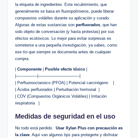
la ‌etiqueta de ingredientes.‌ Este recubrimiento,‍ que
generalmente se basa en fluoropolímeros, ‌puede liberar
compuestos volátiles durante ‌su aplicación ⁢y ⁣curado.
Algunas de estas ⁣sustancias ⁤son
perfluorados
, que han
sido objeto ‍de⁣ conversación (y hasta protestas) por sus
efectos⁣ ecotóxicos. ⁤Lo mejor para evitar sorpresas⁢ es
someterse a una pequeña‌ investigación, ya ⁢sabes, como
ese tío que siempre⁤ se documenta antes ​de ‌cualquier
compra.
|
Componente
|
Posible efecto tóxico
⁣|
|—————-|——————————-|
| ⁢Perfluorooctanoico ⁣(PFOA) | Potencial carcinógeno ⁣ ​ ‍ |
| Ácidos perfluorados | Perturbación​ hormonal ⁢ |
| COV (Compuestos Orgánicos Volátiles) | Irritación
respiratoria⁤ ​ ⁤ |
Medidas de seguridad en ​el​ uso
No todo⁢ está perdido. ⁢
Usar Xylan ⁣Plus ​con precaución ‍es
la clave
. Aquí van algunos ⁤tips para protegerte y disfrutar