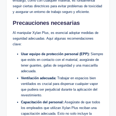
embargo,‍ como⁢ con cualquier material,⁢ es ⁣fundamental⁢
seguir ciertas directrices‍ para evitar problemas⁢ de toxicidad
y asegurar ‌un entorno de ⁣trabajo seguro ‍y eficiente.
Precauciones⁢ necesarias
Al manipular Xylan Plus, es esencial ‌adoptar medidas de
seguridad adecuadas.⁣ Aquí algunas recomendaciones
clave:
Usar equipo de ‍protección personal (EPP):
Siempre
que estés en contacto con el material, ⁣asegúrate ⁢de
tener guantes,‌ gafas de seguridad y⁣ una mascarilla
⁣adecuada.
Ventilación adecuada:
Trabajar⁣ en ​espacios​ bien
ventilados es crucial ‍para dispersar cualquier vapor
que ‍pudiera⁤ ser perjudicial durante la aplicación del
revestimiento.
Capacitación del personal:
Asegúrate⁣ de que todos
los empleados que utilizan Xylan Plus reciban‍ una
capacitación adecuada. ‍Esto no ‍solo ⁢incluye la