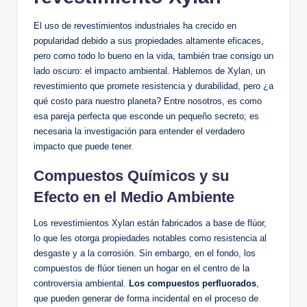
El uso de revestimientos industriales ha crecido en​
popularidad debido a‍ sus propiedades altamente eficaces,
pero como todo lo bueno en la vida, también trae consigo un
⁢lado oscuro: ⁣el impacto ⁤ambiental. Hablemos de Xylan, un
revestimiento que promete​ resistencia y ⁣durabilidad, pero ¿a‌
qué ⁣costo para nuestro‌ planeta? Entre nosotros, es como
⁢esa pareja perfecta que ​esconde un ‌pequeño secreto; es
necesaria la investigación​ para ‌entender el verdadero
impacto que ⁢puede tener.
Compuestos Químicos ⁣y su
‌Efecto en ⁣el⁢ Medio⁢ Ambiente
Los revestimientos Xylan están fabricados a‍ base de flúor,‍
lo que ​les ⁤otorga propiedades notables⁢ como resistencia al
desgaste⁤ y a ⁣la corrosión. Sin embargo, en⁣ el ⁣fondo, los
compuestos de flúor tienen un hogar en el centro de la
controversia ambiental.⁣
Los compuestos perfluorados
,
que⁣ pueden generar⁣ de forma ⁣incidental⁣ en el proceso de