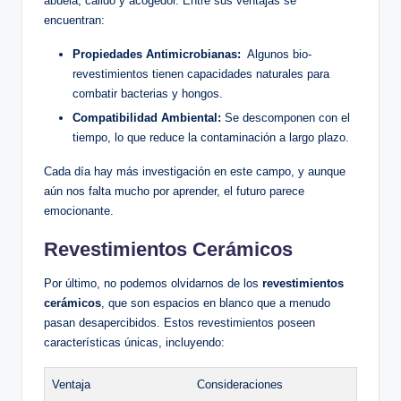
⁤abuela, cálido y acogedor. ⁣Entre sus‍ ventajas se
encuentran:
Propiedades Antimicrobianas:
⁤ Algunos bio-
revestimientos tienen capacidades naturales ⁤para
combatir bacterias y hongos.
Compatibilidad Ambiental:
Se descomponen con ⁣el
tiempo,⁣ lo que⁢ reduce la contaminación a largo plazo.
Cada día hay más investigación ‍en este campo,⁢ y aunque‌
aún nos​ falta mucho por aprender, el futuro parece
emocionante.
Revestimientos ​Cerámicos
Por último, ⁢no podemos olvidarnos de los
revestimientos
cerámicos
, que ‌son ‍espacios ​en blanco que a ​menudo
pasan desapercibidos. Estos revestimientos poseen
características ⁤únicas, incluyendo:
Ventaja
Consideraciones