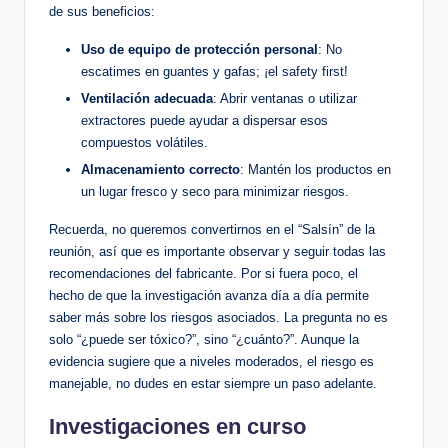
de⁣ sus beneficios:
Uso de equipo de protección personal
: No
escatimes en guantes y gafas; ​¡el safety ​first!
Ventilación ​adecuada
: Abrir ventanas o⁣ utilizar
extractores puede ayudar a ​dispersar esos
compuestos volátiles.
Almacenamiento correcto
: Mantén ⁣los productos en
⁣un lugar fresco⁢ y seco para minimizar riesgos.
Recuerda, no ‌queremos convertirnos en el “Salsín” de la
reunión, así que es⁤ importante observar​ y seguir todas las
‍recomendaciones del ⁤fabricante. Por si fuera⁢ poco, el
hecho⁤ de que‍ la investigación avanza día a día permite
saber más ⁤sobre⁣ los riesgos asociados. La pregunta no es
solo “¿puede⁣ ser tóxico?”, ⁤sino “¿cuánto?”. Aunque la​
evidencia sugiere⁤ que⁣ a niveles moderados, el riesgo es
manejable, no dudes en estar⁤ siempre un ⁣paso⁢ adelante.
Investigaciones‍ en curso