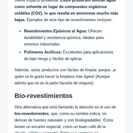
menor impacto ⁣ambiental.
Estos ⁢productos ⁢utilizan agua
como solvente‍ en ⁤lugar de compuestos orgánicos‌
volátiles‍ (COV), lo que resulta en emisiones‌ mucho más
bajas.
Ejemplos⁣ de⁤ este​ tipo de revestimientos incluyen:
Revestimientos‍ Epóxicos al Agua:
Ofrecen
durabilidad⁣ y resistencia química, ideales ⁣para
entornos industriales.
Polímeros ⁤Acrílicos:
Excelentes para ​aplicaciones ​
de bajo riesgo y fáciles de aplicar.
Además, estos productos son fáciles de limpiar, porque, ¡a
quién no​ le gusta hacer⁣ la ‍limpieza más ‌ligera! (Aunque
admito⁤ que no es⁢ la parte favorita⁣ de ninguno).
Bio-revestimientos
Otra ‌alternativa‌ que está llamando la‌ atención es el⁤ uso de
bio-revestimientos
, que, como ⁤su nombre indica, se
derivan de fuentes naturales y ‍son biodegradables. Estos
tienen​ un encanto especial, como un buen café‌ de la