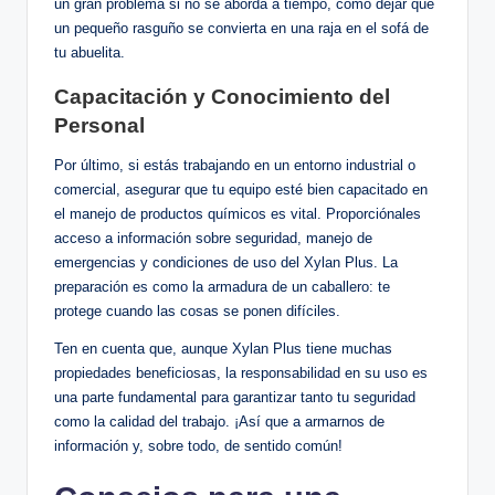
un​ gran problema si⁣ no‍ se aborda a tiempo, como dejar que
un pequeño rasguño se convierta en una raja en el‌ sofá de
tu abuelita.
Capacitación y Conocimiento del
Personal
Por último, si estás trabajando⁢ en ​un⁢ entorno ⁣industrial o
‌comercial,​ asegurar que tu equipo ‍esté bien⁤ capacitado ‌en‌
el manejo de ‌productos químicos es vital.⁢ Proporciónales
acceso a información sobre seguridad, manejo de
emergencias y⁤ condiciones‌ de uso ‌del Xylan Plus.‍ La
‍preparación es como la armadura⁢ de un caballero:​ te
protege cuando‌ las cosas ‌se⁤ ponen⁣ difíciles.
Ten ⁤en⁤ cuenta que,​ aunque Xylan⁢ Plus tiene ‌muchas
propiedades beneficiosas, la responsabilidad en su ​uso‍ es
una ‌parte fundamental⁢ para garantizar tanto tu seguridad‍
como la calidad del trabajo. ¡Así que a armarnos de
información y, ​sobre ⁢todo,⁤ de sentido común!