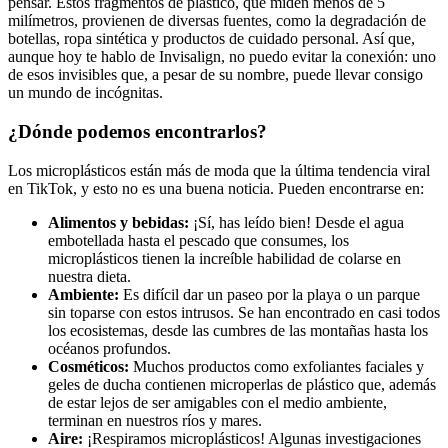
pensar. Estos fragmentos de plástico, que miden menos de 5
milímetros, provienen de diversas fuentes, como la degradación de
botellas, ropa sintética y productos de cuidado personal. Así que,
aunque hoy te hablo de Invisalign, no puedo evitar la conexión: uno
de esos invisibles que, a pesar de su nombre, puede llevar consigo
un mundo de incógnitas.
¿Dónde podemos encontrarlos?
Los microplásticos están más de moda que la última tendencia viral
en TikTok, y esto no es una buena noticia. Pueden encontrarse en:
Alimentos y bebidas:
¡Sí, has leído bien! Desde el agua
embotellada hasta el pescado que consumes, los
microplásticos tienen la increíble habilidad de colarse en
nuestra dieta.
Ambiente:
Es difícil dar un paseo por la playa o un parque
sin toparse con estos intrusos. Se han encontrado en casi todos
los ecosistemas, desde las cumbres de las montañas hasta los
océanos profundos.
Cosméticos:
Muchos productos como exfoliantes faciales y
geles de ducha contienen microperlas de plástico que, además
de estar lejos de ser amigables con el medio ambiente,
terminan en nuestros ríos y mares.
Aire:
¡Respiramos microplásticos! Algunas investigaciones