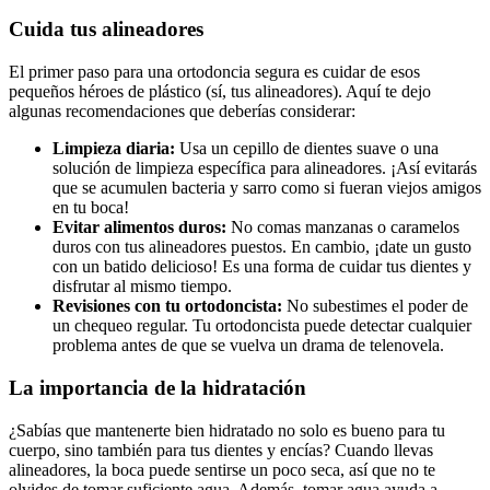
Cuida tus alineadores
El primer paso para una ortodoncia segura es cuidar de esos
pequeños héroes de plástico (sí, tus alineadores). Aquí te dejo
algunas recomendaciones que deberías considerar:
Limpieza diaria:
Usa un cepillo de dientes suave o una
solución de limpieza específica para alineadores. ¡Así evitarás
que se acumulen bacteria y sarro como si fueran viejos amigos
en tu boca!
Evitar alimentos duros:
No comas manzanas o caramelos
duros con tus alineadores puestos. En cambio, ¡date un gusto
con un batido delicioso! Es una forma de cuidar tus dientes y
disfrutar al mismo tiempo.
Revisiones con tu ortodoncista:
No subestimes el poder de
un chequeo regular. Tu ortodoncista puede detectar cualquier
problema antes de que se vuelva un drama de telenovela.
La importancia de la hidratación
¿Sabías que mantenerte bien hidratado no solo es bueno para tu
cuerpo, sino también para tus dientes y encías? Cuando llevas
alineadores, la boca puede sentirse un poco seca, así que no te
olvides de tomar suficiente agua. Además, tomar agua ayuda a