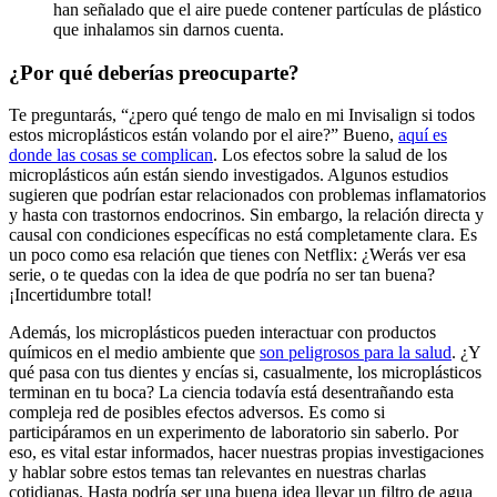
han señalado que el aire puede contener partículas de plástico
que inhalamos sin darnos cuenta.
¿Por qué deberías preocuparte?
Te preguntarás, “¿pero qué tengo de malo en mi Invisalign si todos
estos microplásticos están volando por el aire?” Bueno,
aquí es
donde las cosas se complican
. Los efectos sobre la salud de los
microplásticos aún están siendo investigados. Algunos estudios
sugieren que podrían estar relacionados con problemas inflamatorios
y hasta con trastornos endocrinos. Sin embargo, la relación directa y
causal con condiciones específicas no está completamente clara. Es
un poco como esa relación que tienes con Netflix: ¿Werás ver esa
serie, o te quedas con la idea de que podría no ser tan buena?
¡Incertidumbre total!
Además, los microplásticos pueden interactuar con productos
químicos en el medio ambiente que
son peligrosos para la salud
. ¿Y
qué pasa con tus dientes y encías si, casualmente, los microplásticos
terminan en tu boca? La ciencia todavía está desentrañando esta
compleja red de posibles efectos adversos. Es como si
participáramos en un experimento de laboratorio sin saberlo. Por
eso, es vital estar informados, hacer nuestras propias investigaciones
y hablar sobre estos temas tan relevantes en nuestras charlas
cotidianas. Hasta podría ser una buena idea llevar un filtro de agua