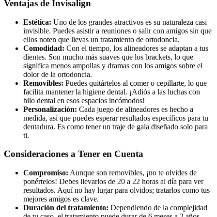
Ventajas de Invisalign
Estética:
Uno de los grandes atractivos es su naturaleza casi
invisible. Puedes asistir a reuniones o salir con amigos sin que
ellos noten que llevas un tratamiento de ortodoncia.
Comodidad:
Con el tiempo, los alineadores se adaptan a tus
dientes. Son mucho más suaves que los brackets, lo que
significa menos ampollas y dramas con los amigos sobre el
dolor de la ortodoncia.
Removibles:
Puedes quitártelos al comer o cepillarte, lo que
facilita mantener la higiene dental. ¡Adiós a las luchas con
hilo dental en esos espacios incómodos!
Personalización:
Cada juego de alineadores es hecho a
medida, así que puedes esperar resultados específicos para tu
dentadura. Es como tener un traje de gala diseñado solo para
ti.
Consideraciones a Tener en Cuenta
Compromiso:
Aunque son removibles, ¡no te olvides de
ponértelos! Debes llevarlos de 20 a 22 horas al día para ver
resultados. Aquí no hay lugar para olvidos; tratarlos como tus
mejores amigos es clave.
Duración del tratamiento:
Dependiendo de la complejidad
de tu caso, el tratamiento puede durar de 6 meses a 2 años.