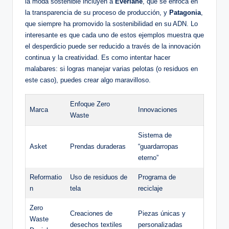
la moda sostenible incluyen a
Everlane
, que se enfoca en
la transparencia de su proceso de producción, y
Patagonia
,
que siempre ha promovido la sostenibilidad en su ADN. Lo
interesante es que cada uno de estos ejemplos muestra que
el desperdicio puede ser reducido a través de la innovación
continua y la creatividad. Es como intentar hacer
malabares: si logras manejar varias pelotas (o residuos en
este caso), puedes crear algo maravilloso.
Enfoque Zero
Marca
Innovaciones
Waste
Sistema de
Asket
Prendas duraderas
“guardarropas
eterno”
Reformatio
Uso de residuos de
Programa de
n
tela
reciclaje
Zero
Creaciones de
Piezas únicas y
Waste
desechos textiles
personalizadas