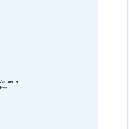
o Ambiente
icos