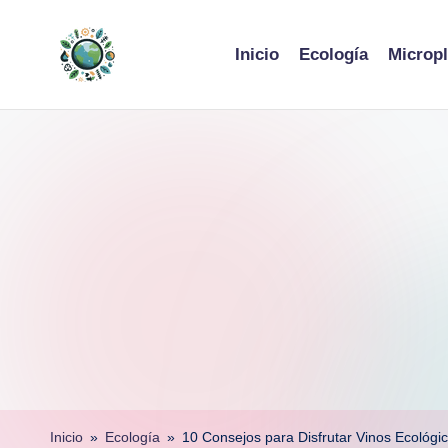
Skip
Inicio
Ecología
Micropl
to
content
Inicio
»
Ecología
»
10 Consejos para Disfrutar Vinos Ecológ