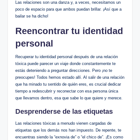
Las relaciones son ⁣una danza y, a veces,⁣ necesitamos un
‍poco de ⁢espacio para que ambos puedan brillar. ¡Así que ​a
bailar se ha dicho!
Reencontrar tu⁣ identidad‍
personal
Recuperar tu identidad personal ​después de una relación
tóxica puede⁤ parecer ⁤un viaje donde constantemente te
estás deteniendo ‍a⁣ preguntar direcciones. Pero‌ ¡no⁤ te
preocupes! Todos ‌hemos estado allí. Al ‌salir de una relación
que ha minado tu ⁤sentido de quién eres, es‌ crucial ‌dedicar
tiempo a‌ redescubrir y reconectar ⁢con esa persona única
que llevamos dentro,⁣ esa que sabe lo que⁣ quiere y merece.
Desprenderse de⁢ las⁣ etiquetas
Las relaciones ⁣tóxicas‍ a menudo vienen cargadas de⁢
etiquetas que los demás nos han⁢ impuesto. De repente, te
encuentras siendo la “exnovia de” o “el chico de”. ¡Es como‍