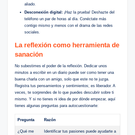
aliado.
Desconexión digital:
¡Haz​ la prueba!⁢ Deshazte del
‍teléfono ​un ‌par de⁣ horas al día. Conéctate más
‍contigo mismo y menos con el drama⁤ de⁤ las⁢ redes
sociales.
La reflexión como herramienta de‍
sanación
No subestimes⁣ el poder ​de ⁤la reflexión. Dedicar unos
minutos ⁣a escribir en un diario⁤ puede⁤ ser como tener una
buena charla ​con ‍un amigo, solo que ​este no te ‌juzga.
Registra tus⁣ pensamientos y‍ sentimientos; es liberador. A
veces, te sorprendes de lo que ‌puedes descubrir sobre⁤ ti
mismo. Y si no tienes ni⁤ idea de ⁣por‍ dónde ⁤empezar, aquí
tienes​ algunas preguntas para ​autocuestionarte:
Pregunta
Razón
¿Qué​ me
Identificar⁣ tus⁤ pasiones puede ayudarte ⁣a