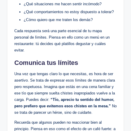
¿Qué situaciones me hacen sentir incómodo?
¿Qué ​comportamientos no ‌estoy dispuesto a tolerar?
¿Cómo quiero que me traten‍ los ‌demás?
Cada⁣ respuesta será ⁣una parte ⁤esencial de tu mapa
personal de límites. Piensa en ello como un ​menú ​en⁣ un
restaurante:‍ tú decides‌ qué ‌platillos degustar⁣ y‌ cuáles
⁣evitar.
Comunica⁤ tus límites
Una vez que ⁢tengas claro lo ⁢que necesitas, ‌es hora de ser⁤
asertivo. Se trata de expresar esos límites de manera clara
⁣pero respetuosa. Imagina que estás en una cena familiar⁤ y
ese tío que siempre suelta chistes inapropiados vuelve a la
carga. Puedes decir:
“Tío, aprecio‌ tu sentido del humor,​
pero ⁤prefiero que evitemos esos chistes ⁢en la mesa.”
No
se trata de parecer​ un héroe,⁢ sino de cuidarte.
Recuerda que ‌algunos pueden ​no‍ reaccionar bien al ​
principio.⁣ Piensa en eso como el⁤ efecto de un café fuerte:⁣ a