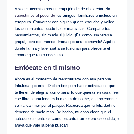
A veces necesitamos un⁢ empujón desde ‍el exterior. No
subestimes el poder de
tus amigos, familiares ⁤o incluso un
terapeuta. Conversar con alguien ⁢que te ⁣escuche y ⁣valide
tus sentimientos⁤ puede hacer maravillas.‍ Comparte tus
pensamientos, sin ⁤miedo‌ al juicio.⁤ ¡Es ⁤como una terapia
grupal, ‍pero con menos drama que una telenovela! Aquí es
⁣donde la risa y la empatía se fusionan ‍para ofrecerte el
soporte que tanto⁤ necesitas.
Enfócate en ti ‍mismo
Ahora es el momento‍ de reencontrarte ⁤con esa ‌persona
fabulosa que eres. Dedica tiempo a ​hacer actividades que
⁣te llenen de alegría, como bailar lo que quieras en ⁤casa, leer
⁣ese libro acumulado en la mesita de noche, o ⁣simplemente
salir a caminar por el parque. Recuerda‍ que tu felicidad no
depende de nadie ⁣más. De hecho, muchos⁤ dicen que el
autoconocimiento es como encontrar un tesoro escondido, ‍y
¡vaya que vale ⁢la⁤ pena buscar!