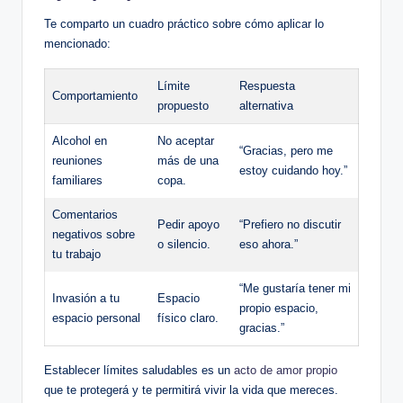
Te comparto un​ cuadro práctico​ sobre cómo ‍aplicar lo
mencionado:
Límite
Respuesta
Comportamiento
propuesto
alternativa
Alcohol en
No aceptar
“Gracias, pero me
reuniones
⁤más de una
estoy⁤ cuidando‍ hoy.” ⁤
familiares
‍copa.
Comentarios⁢
Pedir⁣ apoyo
“Prefiero ​no discutir
negativos sobre
o ⁢silencio.
eso ahora.”
tu trabajo
“Me gustaría tener mi⁤
Invasión a⁤ tu
Espacio
propio espacio,
espacio personal
físico claro.
gracias.”
Establecer⁣ límites ⁣saludables es un​
acto ‌de amor propio
que te protegerá⁢ y te permitirá vivir la vida que mereces.