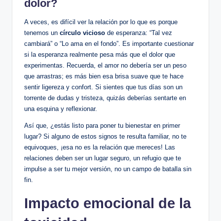
dolor?
A​ veces, es difícil ver la‍ relación por lo que es porque
tenemos un⁢
círculo vicioso
​de ⁢esperanza: “Tal vez
‍cambiará” o “Lo​ ama en el fondo”. Es importante cuestionar
si la esperanza realmente pesa ‌más que el dolor​ que
experimentas. Recuerda, ‍el amor no debería ‌ser un peso
que arrastras;⁣ es ‌más bien‍ esa brisa suave que te hace
sentir ligereza y confort. Si ⁢sientes que tus días son un ​
torrente de ‌dudas y tristeza, quizás deberías sentarte ‍en
una esquina ⁢y reflexionar.
Así que, ¿estás​ listo para ​poner tu bienestar en primer
lugar? Si alguno de estos signos te resulta familiar, no te
equivoques, ¡esa no es la ⁢relación‍ que mereces!⁤ Las
relaciones deben ser un lugar seguro, un refugio ⁢que te
impulse a ser tu mejor versión, no un ⁢campo​ de‍ batalla sin
fin.
Impacto emocional de la