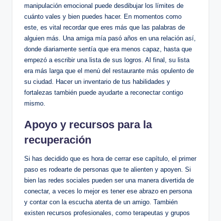
manipulación ​emocional‌ puede desdibujar los⁣ límites⁣ de‍
cuánto vales ⁣y⁤ bien‌ puedes hacer. En ⁢momentos ‍como
este, es ‍vital‌ recordar que eres más que las ⁣palabras de
alguien ⁤más. Una amiga mía pasó años en⁤ una relación así,
donde diariamente sentía⁢ que⁣ era menos capaz,‌ hasta que
empezó a​ escribir una lista de sus ⁤logros. ⁤Al final, su lista
era ‍más ⁤larga que el menú del restaurante más opulento de
su ⁢ciudad. Hacer un inventario de ​tus habilidades y
fortalezas también ⁣puede ayudarte​ a reconectar contigo
mismo.
Apoyo ⁣y recursos para la
recuperación
Si has⁢ decidido que ‍es hora de cerrar ese⁢ capítulo, el primer
paso es rodearte de personas que te alienten y apoyen. Si
‍bien las redes ⁣sociales pueden ser una manera divertida de
conectar, a ⁣veces lo mejor es tener ese abrazo en persona⁣
y contar con la escucha atenta⁣ de un amigo. También
existen recursos profesionales, como terapeutas y ⁢grupos