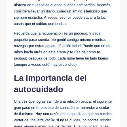
tristeza en tu ‌espalda cuando puedes compartirlo. Además,
considera llevar un⁤ diario, como un ⁣amigo ⁣silencioso que
siempre ​escucha. ‍A veces, escribir puede ⁣sacar ‍a la luz
cosas que ni ​sabías que sentías.
Recuerda ⁤que la‌ recuperación es un proceso, y⁢ cada ​
pequeño paso cuenta. Sé gentil contigo mismo ⁣mientras
navegas‌ por⁢ estas aguas. ¡Y quién sabe! Puede que un día
mires ‍hacia atrás​ en esta etapa ‍y ‌te rías​ de cómo‌ te
‌sentías; después⁣ de todo, cada nube tiene un lado bueno
(aunque a veces esté​ muy escondido).
La importancia del
⁢autocuidado
Una vez que logras salir de una relación tóxica, el siguiente
gran paso en tu proceso de​ sanación es aprender a cuidar
de ⁤ti mismo. Hay una‌ razón por la que dicen que‍ no puedes
verter‍ de una jarra vacía: si no te cuidas,‌ no podrás brindar⁤
amor, apoyo o energía a los demás. ⁣El autocuidado no⁢ es