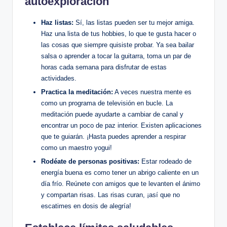
autoexploración
Haz ⁣listas:
Sí, las listas‍ pueden ⁢ser tu ‍mejor amiga.
Haz una lista de tus hobbies, ⁢lo que te⁤ gusta⁤ hacer o
las cosas que siempre quisiste probar. Ya sea bailar
salsa⁤ o ‍aprender a tocar‌ la guitarra, toma un​ par‍ de
horas cada semana para disfrutar de estas
actividades.
Practica‍ la meditación:
A veces nuestra mente⁢ es‍
como un programa de⁢ televisión en bucle. La
‌meditación puede ayudarte⁤ a‍ cambiar de canal y
encontrar un poco de paz interior.‌ Existen aplicaciones
que te⁤ guiarán. ¡Hasta⁤ puedes‌ aprender⁣ a‌ respirar‍
como un maestro⁢ yogui!
Rodéate de ‍personas positivas:
Estar rodeado de
energía‌ buena es como tener​ un abrigo caliente en un
día frío. Reúnete con amigos que te levanten el ánimo
y compartan risas. ⁢Las risas⁣ curan, ¡así⁤ que no
escatimes ‌en dosis de alegría!