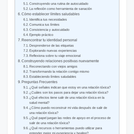
Construyendo una rutina ‍de autocuidado
La reflexión como herramienta de‍ sanación
Cómo establecer límites ⁣saludables
Identifica tus necesidades
Comunica⁤ tus límites
Consistencia y autocuidado
Ejemplo práctico
Reencontrar tu⁣ identidad‍ personal
Desprenderse de⁢ las⁣ etiquetas
Explorando nuevas experiencias
Reflexiona sobre tu viaje ​emocional
Construyendo relaciones positivas ‌nuevamente
Reconectando con viejos​ amigos
Transformando la relación contigo ​mismo
Estableciendo‍ límites saludables
Preguntas Frecuentes
¿Qué señales indican que estoy en una ‌relación tóxica?
¿Cuáles son los pasos para dejar una relación tóxica?
¿Qué ‍efectos tiene⁣ salir de ⁢una relación tóxica en la
salud mental?
¿Cómo puedo reconstruir mi⁣ vida después de salir ​de
una relación tóxica?
¿Qué⁢ papel juegan​ las redes⁢ de⁢ apoyo en el proceso de⁤
salir de una ​relación tóxica?
¿Qué recursos o herramientas puedo⁤ utilizar‌ para
entender mejor mi ⁣experiencia y healing?