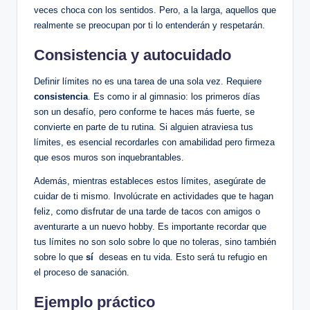
veces choca ​con los sentidos. Pero, a⁣ la larga, ‌aquellos que⁢
realmente ‌se preocupan​ por ti lo entenderán y ⁤respetarán.
Consistencia y autocuidado
Definir límites no es una tarea de una sola ​vez. Requiere
consistencia
. Es como ir ‌al ⁣gimnasio: los primeros‌ días
son un desafío, pero‌ conforme ​te ⁣haces ‌más fuerte, ⁢se
convierte ‍en parte de tu rutina. Si alguien‌ atraviesa tus
límites, es esencial recordarles⁢ con ​amabilidad pero firmeza
que esos muros son inquebrantables.
Además, mientras estableces estos límites, asegúrate de
cuidar de ti mismo. Involúcrate en actividades‌ que te hagan
feliz, como disfrutar ‍de una tarde ⁢de tacos con amigos o
aventurarte a un nuevo hobby. Es⁤ importante‌ recordar ‍que​
tus límites‌ no son ‌solo sobre⁢ lo ⁣que‍ no​ toleras, sino también
sobre lo que
sí
‍ deseas en tu‍ vida. Esto será tu refugio en
el proceso ​de sanación.
Ejemplo práctico