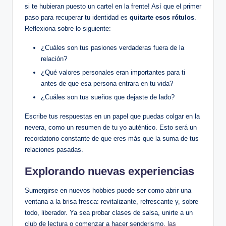
si te hubieran​ puesto ⁣un ​cartel en⁤ la frente!‍ Así que el primer
paso para recuperar tu identidad es⁤
quitarte esos⁢ rótulos
.
Reflexiona sobre ​lo siguiente:
¿Cuáles son⁢ tus pasiones verdaderas fuera de la
relación?
¿Qué valores personales eran ⁣importantes para ⁢ti⁣
antes de que esa persona‍ entrara en tu vida?
¿Cuáles son tus sueños que dejaste de lado?
Escribe tus respuestas en un⁣ papel que⁤ puedas ‌colgar en ​la
nevera, ⁣como un resumen de tu yo auténtico. Esto será​ un
recordatorio‍ constante‌ de que ​eres más ​que​ la ⁢suma de tus‍
relaciones pasadas.
Explorando nuevas experiencias
Sumergirse en ‍nuevos ‍hobbies puede⁣ ser como abrir una
⁣ventana ⁣a la ‌brisa fresca: revitalizante, refrescante y, sobre
todo, ⁣liberador. ‌Ya ​sea probar clases de salsa,​ unirte a⁢ un
club de lectura o comenzar a hacer senderismo,
las