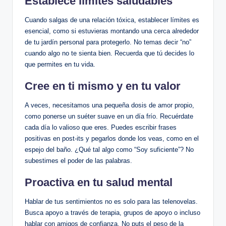
Establece límites saludables
Cuando salgas de una relación tóxica, ⁤establecer límites es
esencial, ⁤como si estuvieras montando una cerca alrededor
de tu ​jardín personal para protegerlo. No ​temas decir “no”
cuando ⁣algo no te sienta ‌bien. Recuerda que tú decides lo
que ⁣permites en tu vida.
Cree en ti mismo y en tu valor
A veces, necesitamos una pequeña dosis ​de amor propio,
como ponerse un suéter suave en un día frío. Recuérdate
cada día ‌lo valioso que ⁣eres. ⁣Puedes escribir frases
‍positivas en post-its y ​pegarlos‍ donde ​los veas, como en el
espejo del baño. ‍¿Qué tal algo como⁣ “Soy suficiente”? ⁤No
‍subestimes‍ el poder de ​las palabras.
Proactiva en tu ⁤salud mental
Hablar de ​tus⁢ sentimientos⁢ no es solo para las ⁤telenovelas.
Busca apoyo a través de terapia, grupos de apoyo o incluso
hablar con amigos de‍ confianza. No puts el peso de la