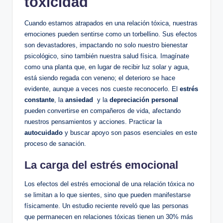
toxicidad
Cuando estamos‍ atrapados en una relación tóxica, nuestras
emociones pueden sentirse como ⁤un torbellino. Sus efectos
⁣son ‌devastadores, impactando ​no solo‍ nuestro bienestar
psicológico, sino también nuestra ​salud ⁤física.⁢ Imagínate
⁣como una planta que, en lugar de recibir ⁤luz⁤ solar y ​agua,
está siendo regada con veneno; el deterioro se hace
evidente, aunque a ‌veces​ nos cueste reconocerlo. El
estrés
constante
, la
ansiedad
​ y la
depreciación personal
pueden convertirse en compañeros de vida, afectando
nuestros pensamientos y acciones. Practicar la
autocuidado
⁤y buscar apoyo ​son pasos esenciales en este
proceso de sanación.
La carga del estrés emocional
Los efectos del estrés ‌emocional de una relación‌ tóxica​ no
se ‍limitan a lo que sientes, sino que pueden manifestarse⁤
físicamente.⁢ Un ⁣estudio reciente reveló ⁣que las personas
‍que permanecen⁤ en ‌relaciones tóxicas ⁤tienen un ⁢30% ⁣más