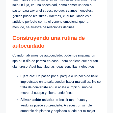
solo un lujo, es‍ una necesidad, como comer​ un taco al
pastor para aliviar ⁣el stress, porque,⁢ seamos honestos,
¿quién puede resistirse?‍ Además, el autocuidado es el
antídoto perfecto contra el veneno ⁢emocional que, a
⁤menudo, se arrastra ‍de relaciones dañinas.
Construyendo una rutina ‍de
autocuidado
Cuando hablamos de⁤ autocuidado, podemos imaginar ‍un
spa ⁢o‍ un día de pereza en⁢ casa, ¡pero no tiene‍ que ​ser ​tan
glamuroso!⁤ Aquí ‍hay algunas ideas⁢ sencillas y efectivas:
Ejercicio:
Un paseo por el parque o ⁤un poco de​ baile
improvisado en tu sala pueden hacer maravillas. No ‌se
trata de convertirte en ‍un atleta olímpico, sino de⁣
mover el cuerpo y liberar endorfinas.
Alimentación saludable:
Incluir más frutas y
verduras puede sorprenderte. A veces, un simple
smoothie de plátano y espinaca puede ser ⁣tu mejor