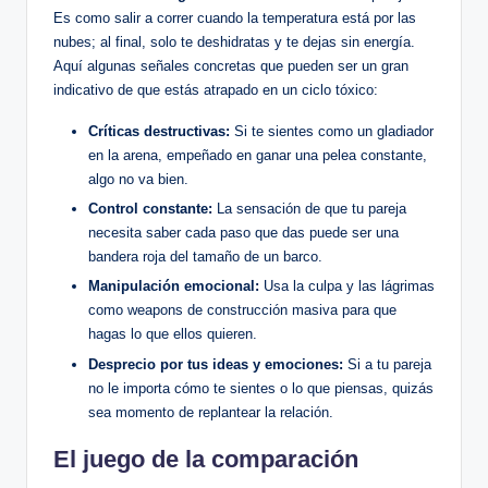
Es como⁣ salir a correr cuando la temperatura está por ‍las
nubes; al final, solo te deshidratas y te dejas sin energía. ​
Aquí ⁤algunas ​señales concretas que pueden ser un gran⁤
indicativo de que estás atrapado en un ciclo ⁣tóxico:
Críticas⁢ destructivas:
⁢Si te sientes como⁢ un gladiador
en la arena, empeñado en ganar una pelea constante,
algo no⁣ va bien.
Control⁢ constante:
La⁤ sensación de que tu pareja
necesita ⁣saber cada ⁣paso‌ que das puede ser una
bandera roja ⁣del tamaño de un⁣ barco.
Manipulación‌ emocional:
​Usa​ la culpa‌ y las lágrimas
como weapons de construcción⁣ masiva para que⁣
hagas lo ⁤que ⁢ellos⁣ quieren.
Desprecio por tus ideas y emociones:
⁤Si a tu pareja
⁣no le ‍importa cómo ⁤te sientes o ​lo que piensas, quizás‍
sea momento de replantear ‌la relación.
El juego de la​ comparación