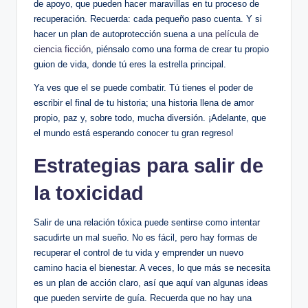
de apoyo,‌ que pueden ‌hacer maravillas⁢ en ‍tu proceso de
‍recuperación. Recuerda:‌ cada pequeño paso cuenta. Y ⁢si
hacer un plan de autoprotección⁣ suena a
una película de
ciencia ficción
,‌ piénsalo como⁢ una forma de crear tu ⁣propio
guion ⁤de vida,‌ donde tú eres la ⁤estrella principal.
Ya ves que el⁣ se puede combatir. Tú ⁣tienes el⁢ poder de
escribir ⁤el ​final ⁣de tu historia; una historia llena⁣ de ⁢amor
propio, ‌paz y, sobre todo, mucha diversión.‍ ¡Adelante, que‍
el mundo está esperando‍ conocer tu gran regreso!
Estrategias​ para salir de‍
la‌ toxicidad
Salir de una ⁣relación tóxica ⁤puede sentirse como ⁣intentar
‌sacudirte un mal sueño. ⁣No ‍es fácil, pero hay formas ⁢de
recuperar⁤ el control ‍de tu vida y emprender un nuevo
camino hacia ‍el bienestar. A veces, lo que más se necesita
es un plan de acción claro, así que aquí​ van‍ algunas ideas
que pueden servirte de guía. ⁤Recuerda que no hay ⁢una