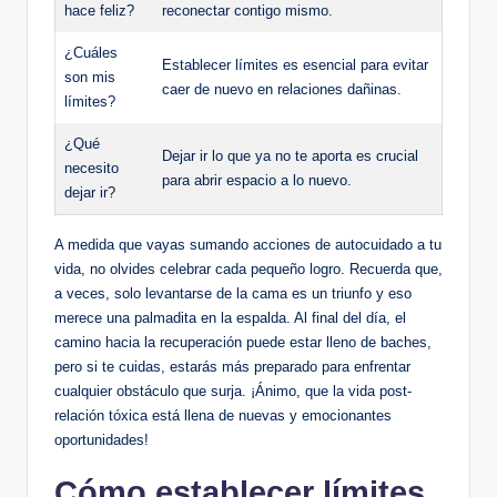
hace feliz?
⁢reconectar contigo mismo.
¿Cuáles
Establecer límites es esencial para ⁤evitar
son mis
caer ⁤de nuevo ‌en relaciones dañinas.
límites?
¿Qué​
Dejar ir lo que‍ ya no te aporta es crucial‍
necesito⁣
para⁣ abrir⁣ espacio a lo nuevo.
dejar ‌ir?
A medida ⁣que ⁣vayas sumando ⁢acciones‍ de autocuidado a tu
vida, no olvides ⁣celebrar cada pequeño logro. Recuerda‍ que,
a veces, solo levantarse de la cama es‍ un triunfo y eso
merece una palmadita en la​ espalda. Al final del día, el
camino hacia ​la recuperación puede estar lleno ‌de ​baches,
pero‌ si te cuidas, estarás ⁣más preparado para enfrentar
‌cualquier obstáculo‌ que surja. ⁣¡Ánimo, que la vida post-
relación tóxica está llena​ de nuevas y emocionantes
oportunidades!
Cómo establecer límites