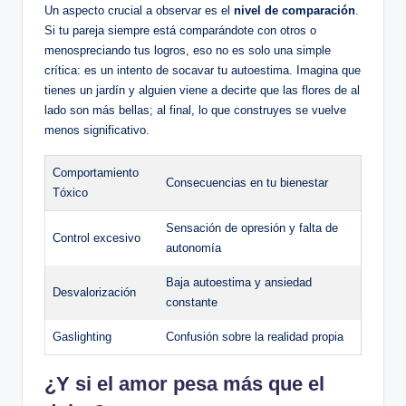
Un aspecto crucial a ⁢observar⁣ es‍ el
nivel⁣ de comparación
.
Si tu pareja siempre está comparándote​ con⁤ otros o
⁤menospreciando tus⁢ logros, ‌eso ⁣no ⁤es solo una simple
crítica: ‍es ‍un ⁤intento de socavar tu autoestima. Imagina que
tienes‍ un​ jardín​ y alguien viene ⁤a⁢ decirte que las flores de al
lado son más bellas;⁣ al final, ⁣lo que construyes se‌ vuelve
menos‍ significativo.
Comportamiento‌
Consecuencias en tu bienestar
Tóxico
Sensación ‍de opresión y‌ falta de
Control excesivo
autonomía
Baja autoestima⁤ y⁣ ansiedad
Desvalorización
⁢constante
Gaslighting
Confusión sobre la realidad propia
¿Y si ⁢el amor pesa más ⁣que el