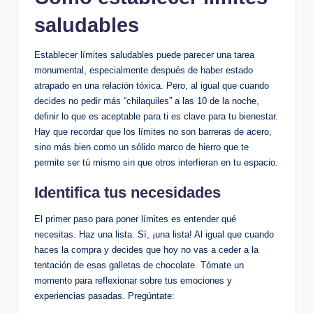
⁣saludables
Establecer límites⁣ saludables puede parecer una tarea ​
monumental, ‌especialmente ⁢después de haber ​estado
‍atrapado en​ una relación tóxica. Pero, al igual que cuando
decides no ⁤pedir más‍ “chilaquiles” a las 10 de la⁤ noche,
definir lo ⁤que es aceptable ⁢para ti‍ es clave para tu bienestar.⁣
Hay que recordar que‍ los límites no‌ son barreras de⁢ acero,
⁤sino más‌ bien ⁣como un sólido marco de hierro que te
permite ser tú mismo sin que ⁢otros⁣ interfieran en ⁢tu espacio.
Identifica tus necesidades
El primer paso para poner límites es‌ entender ​qué
⁣necesitas. Haz una lista. Sí,​ ¡una lista! Al igual que cuando
haces la compra y decides que hoy no vas a​ ceder a la‍
tentación de ⁢esas galletas ‌de chocolate. Tómate un⁢
momento para reflexionar‍ sobre tus emociones ⁤y
experiencias⁣ pasadas.⁤ Pregúntate: