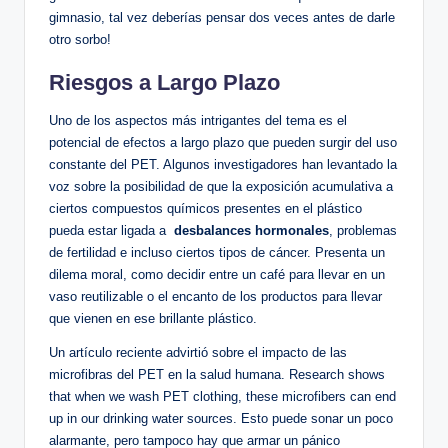
gimnasio, tal vez deberías pensar dos ‌veces antes ‍de darle‌
otro sorbo!
Riesgos a ‌Largo⁢ Plazo
Uno de ⁢los aspectos más intrigantes del tema ⁢es ⁤el
potencial de efectos a⁣ largo plazo que pueden surgir del ⁣uso
constante del​ PET. Algunos investigadores ⁤han levantado⁢ la
voz sobre la posibilidad de que la exposición acumulativa a
ciertos ⁣compuestos químicos presentes en el plástico
pueda estar ligada a ⁢
desbalances hormonales
, problemas
de fertilidad e incluso ciertos​ tipos de cáncer. Presenta ⁢un
dilema moral, como decidir entre un café para llevar‌ en​ un
vaso reutilizable o⁤ el‌ encanto de los⁣ productos para llevar
que ⁢vienen‍ en ese brillante⁤ plástico.
Un ‌artículo ‌reciente advirtió sobre el impacto⁤ de las
microfibras del PET‍ en la salud humana. Research shows
⁤that when ‍we wash ‌PET ⁤clothing, these microfibers can end
up in our ⁣drinking water sources. Esto puede sonar un poco
alarmante, pero ‍tampoco ⁢hay que armar un pánico