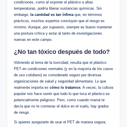
condiciones, como​ al exponer el ⁤plástico a altas
temperaturas, ‍podría liberar sustancias químicas. Sin
embargo,​
la cantidad es tan ínfima
que, en términos
prácticos, muchos ‍expertos ⁢concluyen que el​ riesgo es
⁣mínimo. Aunque, por supuesto, siempre es bueno mantener ​
una postura crítica⁣ y estar⁢ al tanto ⁢de investigaciones‌
nuevas‍ en este campo.
¿No‍ tan ⁤tóxico después de todo?
Volviendo al tema ​de la ⁢toxicidad, resulta ⁣que ⁤el plástico
PET⁢ en​ condiciones normales (y en la mayoría de los casos
de uso ⁢cotidiano) es considerado seguro por diversas
⁣organizaciones de salud y seguridad alimentaria.⁤ Lo ‌que
realmente importa es
cómo lo‍ tratamos
. A veces, la cultura
popular nos hace sentir que todo lo ‌que ⁢toca el ⁤plástico⁤ es
⁢potencialmente peligroso. Pero, como cuando mamá te
decía que⁢ no te comieras el dulce en el suelo, ⁢hay grados
de riesgo.
Si quieres asegurarte de usar el PET⁣ de manera segura,