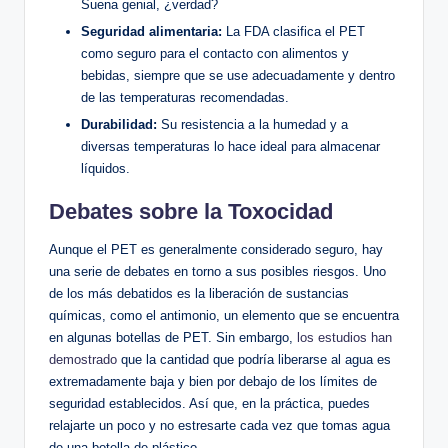
Suena genial, ¿verdad?
Seguridad alimentaria:
​La ⁣FDA clasifica el PET
como seguro para⁣ el contacto con alimentos y⁣
bebidas, siempre que se use adecuadamente y dentro
de‍ las temperaturas recomendadas.
Durabilidad:
Su resistencia a ⁢la humedad y ⁤a
diversas temperaturas lo ⁣hace ideal para almacenar
líquidos.
Debates⁣ sobre la Toxocidad
Aunque el‍ PET es generalmente⁣ considerado seguro, hay⁢
una ‍serie de debates en torno ⁣a sus posibles riesgos. Uno
de los más⁢ debatidos es la‌ liberación de sustancias
químicas, como ‍el antimonio, un elemento que se encuentra
en algunas‌ botellas de‌ PET.‍ Sin embargo,
los estudios han
demostrado
que la⁢ cantidad que podría liberarse al agua es
extremadamente baja y bien por debajo de los límites de⁣
seguridad establecidos. ⁣Así ⁣que, en la‌ práctica, puedes
relajarte‌ un poco y​ no estresarte cada vez que ‌tomas agua
de⁤ una ​botella de plástico.