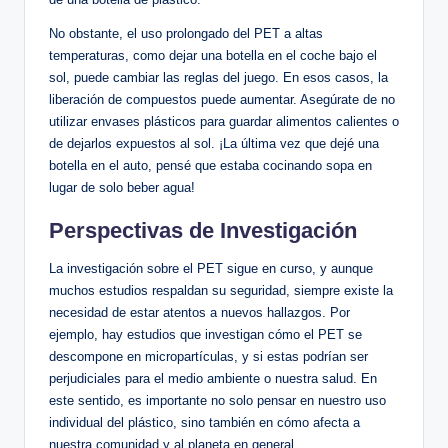
No obstante, el⁢ uso prolongado del ⁣PET a⁤ altas
temperaturas, como dejar⁣ una ⁢botella ‌en el coche bajo el
sol, puede cambiar las ⁣reglas del juego. En‍ esos casos, la​
liberación de compuestos​ puede aumentar. Asegúrate de no‍
utilizar ‌envases plásticos para‍ guardar alimentos calientes o‍
de⁤ dejarlos expuestos al sol.‌ ¡La última​ vez que dejé una
botella en el auto, pensé que estaba cocinando sopa en
lugar de solo beber agua!
Perspectivas⁢ de⁤ Investigación
La investigación sobre ⁤el⁢ PET sigue⁤ en curso, y⁣ aunque
muchos​ estudios respaldan su seguridad, siempre existe la⁣
necesidad‌ de estar atentos a nuevos hallazgos. ⁤Por
ejemplo, hay estudios⁣ que investigan cómo el PET se⁢
descompone ⁣en micropartículas, y si estas ⁣podrían ser
⁢perjudiciales⁣ para el ⁢medio ambiente ‍o nuestra ‌salud. ⁣En‍
este sentido, es importante ⁣no solo pensar en nuestro⁤ uso
individual del ‍plástico, sino también en​ cómo afecta a⁣
nuestra comunidad y al ⁢planeta en general.