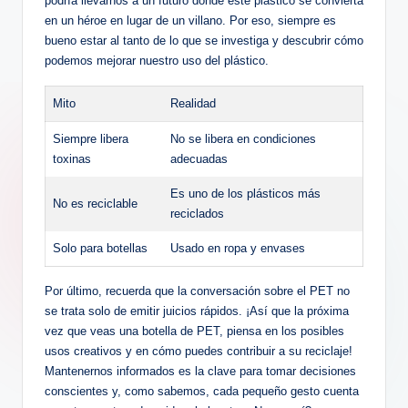
podría ⁢llevarnos⁢ a‌ un futuro⁤ donde este plástico‌ se convierta
en un‌ héroe en lugar⁢ de un villano. Por eso, siempre es
bueno estar al ‌tanto de ​lo que se investiga y descubrir cómo
podemos mejorar nuestro uso ⁤del plástico.
Mito
Realidad
Siempre libera
No⁤ se libera en condiciones
toxinas
adecuadas
Es uno de los plásticos ⁢más
No es reciclable
reciclados
Solo para botellas
Usado en‍ ropa y‍ envases
Por último, ‌recuerda⁤ que la conversación sobre el PET ‌no
se trata solo de⁢ emitir juicios rápidos. ¡Así que ​la próxima
‌vez que ​veas una botella‍ de PET, piensa en los⁢ posibles
usos creativos ‍y en cómo puedes‌ contribuir a su reciclaje!
Mantenernos ‌informados es la clave para tomar decisiones
conscientes‍ y,​ como sabemos, cada pequeño gesto cuenta