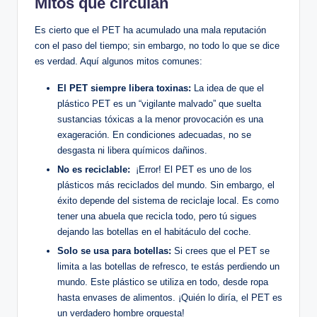
Mitos que circulan
Es cierto que el PET ha⁣ acumulado una mala ‌reputación
con ​el paso del tiempo; ​sin embargo, no todo lo ⁢que se dice
es verdad.⁣ Aquí ‌algunos mitos comunes:
El PET siempre ​libera toxinas:
La idea de que el
plástico‍ PET es un “vigilante malvado”‍ que ⁢suelta
sustancias ​tóxicas a la menor provocación es una
exageración.⁤ En condiciones adecuadas, no se
desgasta ni libera químicos⁢ dañinos.
No‌ es reciclable:
‍ ¡Error! El PET es uno de ⁢los
plásticos ⁤más reciclados del mundo. Sin embargo, el
éxito⁤ depende del ​sistema de⁤ reciclaje local. Es como
tener una abuela que⁢ recicla todo, pero tú ​sigues
dejando las botellas en⁣ el⁤ habitáculo⁢ del⁤ coche.
Solo se‍ usa para botellas:
Si crees que ⁣el PET se
limita a las botellas de refresco, te estás perdiendo un⁣
mundo.⁣ Este plástico se⁣ utiliza en todo, desde ropa
⁣hasta envases de alimentos. ¡Quién lo diría, el PET es
un verdadero hombre orquesta!