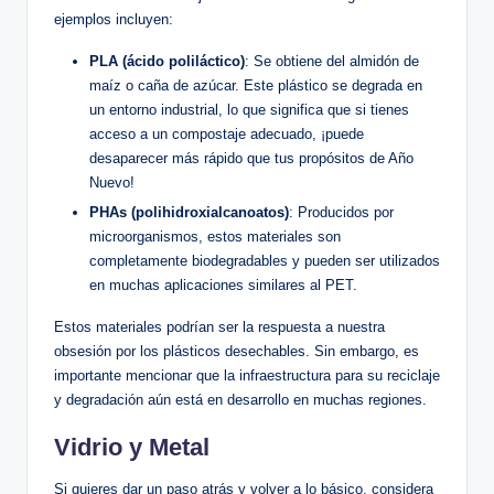
ejemplos incluyen:
PLA (ácido poliláctico)
: ⁢Se obtiene del almidón de⁣
maíz o ‌caña​ de ⁢azúcar. Este plástico se degrada en
‌un entorno ⁣industrial, lo ⁤que significa​ que si tienes​
acceso a un compostaje adecuado,⁤ ¡puede
desaparecer más ⁣rápido‍ que⁢ tus propósitos de Año
Nuevo!
PHAs (polihidroxialcanoatos)
: Producidos ‌por
microorganismos, estos ‍materiales son
completamente biodegradables y pueden‌ ser utilizados
en muchas‌ aplicaciones similares al PET.
Estos materiales podrían ser la ​respuesta ‍a‌ nuestra⁤
obsesión por los plásticos ⁣desechables. Sin embargo, es
importante mencionar⁤ que la ‍infraestructura para ⁣su reciclaje
y degradación ‍aún está en desarrollo‍ en muchas regiones.
Vidrio y Metal
Si quieres dar un paso ⁤atrás y​ volver a lo básico, considera