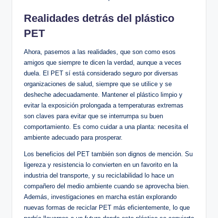
Realidades​ detrás del plástico
⁣PET
Ahora, pasemos a ⁣las realidades, que son como esos
amigos‍ que siempre te dicen la verdad, aunque a veces
duela. ⁤El PET sí está considerado seguro por diversas
‍organizaciones de​ salud, siempre que se utilice y se​
desheche⁤ adecuadamente. Mantener el plástico limpio y
evitar la ​exposición prolongada⁤ a ​temperaturas extremas
son ⁤claves​ para evitar que ‍se interrumpa​ su buen
comportamiento. Es ‍como cuidar ‍a⁣ una⁤ planta: necesita el⁢
ambiente adecuado ⁢para prosperar.
Los beneficios del ‌PET también ⁣son dignos de mención.⁣ Su‍
ligereza y resistencia lo convierten‌ en un favorito ⁢en‍ la
industria del transporte, y ⁣su ‍reciclabilidad lo hace ⁤un
compañero del medio ambiente cuando‍ se aprovecha ‌bien.
Además, investigaciones en‌ marcha están explorando
⁢nuevas formas de ⁣reciclar⁣ PET más eficientemente, lo ⁤que