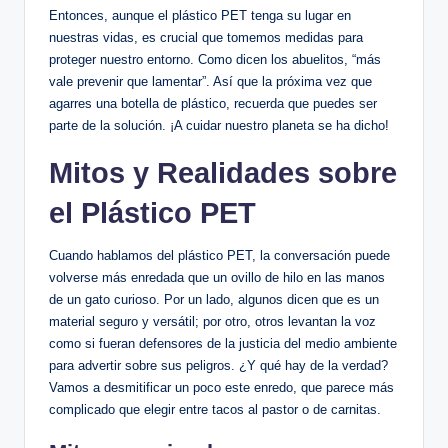
Entonces, aunque el plástico PET tenga​ su lugar en
nuestras ‍vidas, es crucial que tomemos medidas para
proteger nuestro entorno. Como dicen los abuelitos, “más⁣
vale prevenir que lamentar”. Así que la ‍próxima vez que
agarres una ‌botella de⁤ plástico,⁤ recuerda que puedes ser
parte de la‍ solución. ¡A cuidar nuestro ⁤planeta se ha dicho!
Mitos y Realidades⁣ sobre
el Plástico PET
Cuando hablamos del plástico PET, la⁣ conversación ⁤puede
volverse‍ más‍ enredada que un ovillo de hilo⁤ en las manos
de un ⁣gato curioso. Por un lado, algunos dicen que es un
material ⁢seguro⁢ y versátil; por otro, otros levantan ​la ⁢voz
como si fueran​ defensores de la justicia del medio ⁢ambiente‍
para advertir sobre sus peligros. ¿Y ‌qué hay ⁤de la verdad?
⁢Vamos a desmitificar ‌un poco‍ este enredo, que parece ⁣más
complicado que elegir entre ⁣tacos al ⁤pastor ​o de carnitas.