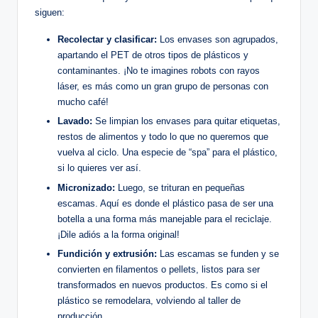
siguen:
Recolectar ⁣y clasificar:
‌Los envases son agrupados,
apartando el PET de otros tipos de plásticos y
contaminantes. ¡No te imagines robots con rayos
láser, ⁢es más como un gran grupo de personas con​
mucho café!
Lavado:
Se limpian los envases para ‍quitar etiquetas,
restos de alimentos y todo lo que no queremos que
vuelva⁢ al ciclo. Una especie de “spa”⁤ para el plástico,‍
si lo‍ quieres ver así.
Micronizado:
⁣Luego, se trituran en pequeñas
‍escamas. Aquí es donde el plástico ⁢pasa ⁣de ⁢ser‍ una
botella a una forma más manejable para el reciclaje.
¡Dile adiós a la‌ forma original!
Fundición​ y extrusión:
Las escamas ⁣se funden y‌ se
convierten en filamentos o pellets, listos para‍ ser
transformados en nuevos​ productos. Es como si⁤ el
plástico se remodelara,​ volviendo al taller de
‍producción.