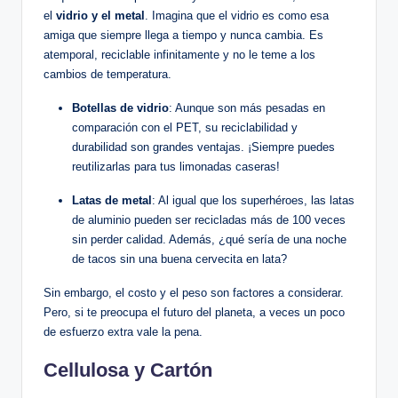
el
vidrio​ y el metal
. Imagina que el⁤ vidrio es como esa
amiga que siempre llega⁣ a tiempo y ​nunca cambia. Es
atemporal, reciclable⁢ infinitamente y​ no le teme a los
cambios de⁣ temperatura.
Botellas⁢ de ‌vidrio
: ​Aunque son ⁢más pesadas en
comparación con el PET, su reciclabilidad y
durabilidad son ⁤grandes ⁣ventajas.⁢ ¡Siempre puedes
reutilizarlas para ‍tus limonadas caseras!
Latas de ⁢metal
: Al igual que los superhéroes,⁢ las latas‌
de aluminio‍ pueden ser recicladas más de 100 veces
sin perder ⁤calidad.⁣ Además, ¿qué sería de‌ una noche
de tacos‌ sin⁢ una buena cervecita ‍en lata?
Sin embargo, el costo y el peso son​ factores ⁣a ‍considerar.
Pero, ‌si ​te preocupa el futuro del planeta, ‌a veces ​un poco
de esfuerzo extra‍ vale la pena.
Cellulosa y Cartón