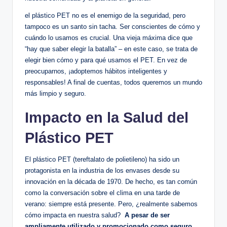
el plástico PET no es ⁢el enemigo de la seguridad,​ pero
tampoco es⁢ un ⁣santo​ sin ⁣tacha.⁣ Ser conscientes de cómo y
cuándo lo usamos es​ crucial.⁢ Una vieja máxima ‍dice que
“hay que⁢ saber elegir la batalla” – ⁤en este caso, se trata de
elegir bien cómo y para‍ qué usamos⁤ el PET.‍ En vez de
preocuparnos,‌ ¡adoptemos hábitos ⁣inteligentes y
responsables! A ‌final de cuentas, todos queremos un‌ mundo
más limpio⁢ y seguro.
Impacto‍ en ⁢la Salud ​del
Plástico⁣ PET
El plástico ‌PET (tereftalato⁢ de polietileno) ha ‌sido un
protagonista en la industria de los envases desde su
innovación en la década ⁢de⁣ 1970. De hecho, es tan común
como la conversación⁤ sobre el clima en una tarde ⁢de
‌verano: siempre está presente. Pero, ¿realmente sabemos
cómo⁣ impacta en nuestra salud? ⁢
A‍ pesar ​de ser
ampliamente utilizado y promocionado como seguro
,