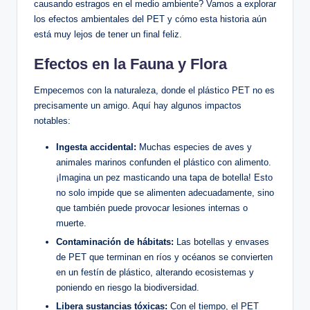
causando estragos en el‌ medio ⁢ambiente? Vamos ‌a explorar
los efectos ‌ambientales ⁣del PET y cómo esta historia aún
está muy ‌lejos de tener un ⁢final feliz.
Efectos ​en la Fauna y Flora
Empecemos con la⁣ naturaleza, donde​ el plástico‍ PET no​ es⁣
precisamente un amigo. Aquí hay algunos impactos
notables:
Ingesta accidental:
⁣Muchas especies de aves y
animales ⁢marinos‌ confunden el plástico⁢ con ⁣alimento.
¡Imagina ⁣un ⁤pez masticando una tapa de botella! Esto
no solo impide⁣ que se alimenten adecuadamente, sino
que⁢ también ⁤puede ⁢provocar lesiones internas o
muerte.
Contaminación de hábitats:
Las botellas‍ y‌ envases⁢
de⁣ PET que terminan en ríos y océanos se‍ convierten
en un‍ festín ‍de⁢ plástico, alterando ecosistemas y
poniendo en‍ riesgo la biodiversidad.
Libera ‌sustancias tóxicas:
Con el tiempo,‌ el PET