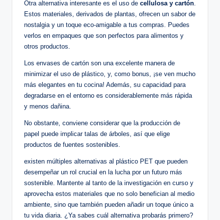
Otra alternativa interesante ​es el uso de
cellulosa y cartón
.
Estos⁣ materiales, derivados⁢ de plantas, ofrecen ​un sabor de
nostalgia y un toque eco-amigable a tus compras. Puedes
verlos en empaques⁣ que son​ perfectos ⁢para alimentos y
otros productos.
Los ​envases de cartón son​ una ​excelente manera de
minimizar el‍ uso de plástico, y, como ‍bonus, ¡se ven mucho⁣
más ⁣elegantes en tu cocina! Además, su​ capacidad para
degradarse en el entorno ⁢es considerablemente más rápida
‍y‌ menos dañina.
No ⁣obstante, conviene considerar que la producción de
papel puede implicar talas de árboles,‍ así que elige
productos de ‍fuentes ‍sostenibles.
existen múltiples alternativas‍ al plástico PET‌ que pueden
desempeñar un rol crucial en la lucha por un futuro más
sostenible. Mantente​ al tanto⁢ de la investigación en curso y‌
aprovecha estos materiales que no ‍solo ‍benefician al medio
ambiente, sino​ que también⁤ pueden⁣ añadir un toque único a
tu⁤ vida diaria.​ ¿Ya sabes cuál alternativa‍ probarás primero?