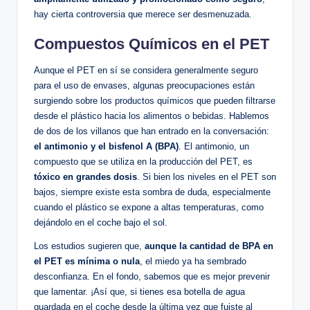
hay ⁣cierta ‌controversia que‍ merece ser desmenuzada.‍
Compuestos Químicos en el PET
Aunque el PET ⁢en sí se considera generalmente seguro
para ​el ⁤uso de envases, algunas preocupaciones están​
surgiendo sobre los ‍productos ‌químicos que pueden filtrarse
desde ‌el plástico hacia los alimentos o bebidas. Hablemos
de dos de los villanos que han‌ entrado en la conversación:
el ⁢antimonio y el bisfenol ‍A (BPA)
. ‌El antimonio, un
compuesto que ‌se utiliza en la producción del PET, es
tóxico en grandes dosis
. Si bien ⁤los niveles en el ​PET son‍
bajos, siempre existe esta sombra de duda, especialmente⁤
cuando el plástico se‌ expone a altas temperaturas, como
dejándolo en el coche ‍bajo el sol.
Los ⁤estudios⁣ sugieren que,
aunque la ​cantidad ​de‍ BPA en
el PET es mínima‍ o nula
, el miedo ya ha sembrado
desconfianza. En ​el fondo, sabemos‌ que es mejor prevenir ​
que⁤ lamentar. ¡Así que, si ⁣tienes​ esa botella de agua
guardada en el coche desde ⁤la última ⁢vez que fuiste ​al