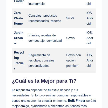
Finder
intercambio
oid
Zero
iOS,
Consejos, productos
Waste
$4.99
Andr
recomendados, recetas
Home
oid
Jardín
iOS,
Plantas, recetas de
Urban
Gratis
Andr
compostaje, comunidad
o
oid
Recycl
Seguimiento de
Gratis con
iOS,
ing
reciclaje, consejos
opción
Andr
Tracke
personalizados
premium
oid
r
¿Cuál es la Mejor para Ti?
La respuesta depende de tu estilo de vida y tus
necesidades. Si lo tuyo son las compras responsables y
tienes una economía circular en mente,
Bulk Finder
será tu
mejor amigo, ayudándote a encontrar las tiendas más