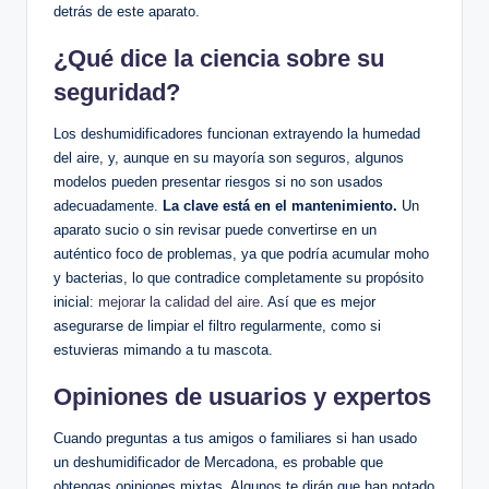
detrás de⁢ este aparato.
¿Qué dice la ciencia sobre su⁢
seguridad?
Los deshumidificadores funcionan extrayendo la humedad
del aire, y, aunque en su mayoría son seguros, algunos ​
modelos pueden ⁣presentar riesgos si‍ no son usados ​
adecuadamente.
La clave está en el⁤ mantenimiento.
Un
aparato sucio o​ sin revisar⁣ puede convertirse en un
auténtico foco de problemas,⁢ ya⁣ que podría acumular moho
y bacterias, lo que contradice completamente su propósito
inicial:‌
mejorar la calidad del aire
.‍ Así que⁢ es mejor
asegurarse de limpiar el filtro regularmente, como si
estuvieras mimando a tu mascota.
Opiniones de usuarios y​ expertos
Cuando preguntas a tus‍ amigos o familiares si han​ usado
un deshumidificador de Mercadona, es probable que
obtengas opiniones mixtas. Algunos te dirán ⁤que han notado