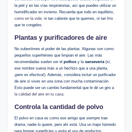
la piel y en las vías respiratorias, así que puedes utilizar un⁣
humidificador‍ en⁤ invierno. Recuerda que todo en equilibrio,
como en la⁣ vida
:⁤ ni tan caliente que te quemes,⁤ ni tan ‌frío
que te congeles.
Plantas y purificadores de aire
No subestimes el poder⁢ de‌ las plantas. Algunas son ‌como
pequeños superhéroes ‌que limpian el aire. Las más
recomendadas⁣ suelen ser el⁢
pothos
y la‌
sanseveria
​(sí,
ese nombre suena más a un ⁤hechizo ‌que a ⁢una planta,
¡pero ‌es efectiva!). Además,⁣ considera ⁤incluir un purificador
de aire si vives en una zona⁢ con mucha contaminación.
⁢Esto puede ser un cambio fundamental que le dé un giro a
la calidad del aire en tu casa
.
Controla la cantidad de ‌polvo
El polvo en‌ casa es como ese amigo ⁣que siempre trae
drama; ‌nadie lo quiere, pero ahí está. ‍Usa un trapo húmedo
⁣para limpiar superficies y evita el​ uso de productos