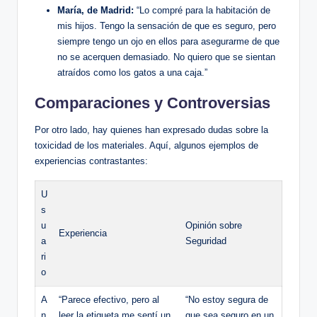
María, de Madrid:
“Lo ⁢compré para la habitación de
mis hijos.⁤ Tengo la sensación de que ‌es seguro,⁣ pero
siempre tengo un ojo en ellos para asegurarme de que‍
no se acerquen demasiado. No quiero que se sientan
atraídos‍ como ‌los gatos a una caja.”
Comparaciones y Controversias
Por otro lado, hay quienes han ‍expresado ‌dudas sobre la
toxicidad de los materiales. Aquí, algunos ejemplos de
experiencias⁢ contrastantes:
U
s
u
Opinión sobre
Experiencia
a
Seguridad
ri
o
A
“Parece efectivo, pero al
“No estoy segura de
n
leer‌ la etiqueta me sentí ⁣un
que sea seguro ‌en un