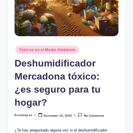
Posted
Tóxicos en el Medio Ambiente
in
Deshumidificador
Mercadona tóxico:
¿es seguro para tu
hogar?
Ecoswap.es
December 15, 2025
No Comments
Posted
by
¿Te has preguntado alguna vez si el‌ deshumidificador