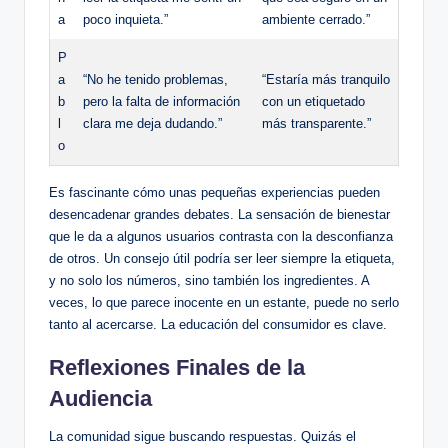
a
poco inquieta.”
ambiente cerrado.”
P
a
“No ⁤he tenido problemas,
“Estaría más tranquilo
b
⁤pero la falta ‌de​ información
con un etiquetado
l
clara me deja dudando.”
más transparente.”
o
Es fascinante cómo‍ unas pequeñas experiencias pueden
desencadenar grandes debates. La sensación⁣ de bienestar
que le⁤ da a algunos usuarios contrasta con ​la desconfianza
de otros.⁤ Un⁤ consejo útil⁤ podría ser leer siempre la⁤ etiqueta,
y no‌ solo los números, sino también los ingredientes. A
veces,⁢ lo que parece inocente en un estante, puede no serlo
⁣tanto al acercarse. La‍ educación del consumidor es clave.
Reflexiones Finales de la
Audiencia
La comunidad sigue buscando respuestas. Quizás ⁣el