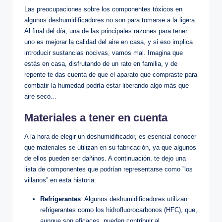
Las preocupaciones ⁢sobre⁣ los componentes tóxicos en
algunos ​deshumidificadores no son para tomarse⁣ a la ligera.
Al final del día, una de las principales razones para tener
uno es mejorar la calidad ​del aire en casa, y si eso implica
introducir‍ sustancias​ nocivas, vamos mal. Imagina que
estás ⁤en casa, disfrutando de un rato en familia, y de
repente te ⁢das cuenta de que el aparato que compraste para
combatir la humedad podría estar liberando algo más que⁣
aire seco…
Materiales a tener en cuenta
A la hora de elegir un deshumidificador, es esencial‌ conocer
qué materiales ⁤se utilizan ‌en su fabricación, ya que algunos
de ellos pueden⁤ ser dañinos. A⁤ continuación, te dejo una
lista de componentes que podrían representarse como ‌”los⁣
villanos” en esta historia:
Refrigerantes
: Algunos deshumidificadores utilizan
refrigerantes como los hidrofluorocarbonos ‍(HFC), que,
⁤aunque son eficaces, pueden contribuir al