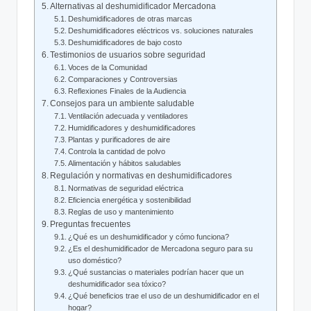
Alternativas al deshumidificador Mercadona
Deshumidificadores de ​otras marcas
Deshumidificadores eléctricos ⁣vs. ⁢soluciones naturales
Deshumidificadores de bajo costo
Testimonios de usuarios sobre​ seguridad
Voces de ⁤la⁣ Comunidad
Comparaciones y Controversias
Reflexiones Finales de la Audiencia
Consejos para un ambiente saludable
Ventilación adecuada ‌y ventiladores
Humidificadores y deshumidificadores
Plantas y purificadores de aire
Controla la cantidad de ‌polvo
Alimentación y ‍hábitos saludables
Regulación ⁣y⁢ normativas⁣ en ​deshumidificadores
Normativas de seguridad eléctrica
Eficiencia‌ energética y sostenibilidad
Reglas de ⁢uso y ‌mantenimiento
Preguntas frecuentes
¿Qué⁤ es un deshumidificador y ​cómo⁤ funciona?
¿Es el deshumidificador de Mercadona seguro para su
⁣uso doméstico?
¿Qué sustancias o ‌materiales​ podrían hacer que ​un
deshumidificador sea tóxico?
¿Qué beneficios trae el uso⁣ de un⁣ deshumidificador en el
hogar?