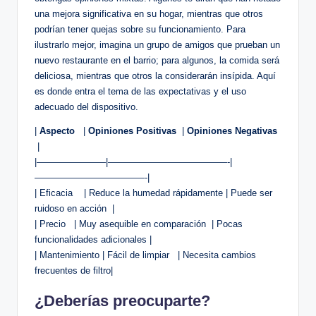
una mejora significativa en su ‍hogar, mientras que otros
‍podrían tener quejas sobre su‍ funcionamiento. Para
ilustrarlo mejor, imagina un grupo de amigos que prueban​ un
⁢nuevo restaurante​ en el barrio; para algunos, la ⁤comida⁣ será
deliciosa, mientras que ⁣otros la considerarán insípida. Aquí
‍es donde entra‌ el tema de las expectativas y el uso​
adecuado del dispositivo.
|
Aspecto
​ ⁤ |
Opiniones ⁤Positivas
‌ |
Opiniones Negativas
⁢
⁢ |
|———————–|—————————————-|
————————————-|
| Eficacia ​ ⁣ ⁤⁢ | Reduce la humedad rápidamente | Puede ser
ruidoso en acción ​ |
| Precio ‌ ⁣ | Muy asequible en comparación‌ ‍ | Pocas
funcionalidades adicionales |
| Mantenimiento | Fácil ‌de limpiar ⁤ ‌ | Necesita cambios
frecuentes de filtro|
¿Deberías preocuparte?