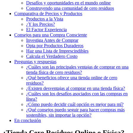
Desafíos y oportunidades en el mundo online
Construyendo una comunidad de cero residuos
Comparativa de Precios y Productos
Productos a la Vista
¿Y los Precios?
El Factor Experiencia
Consejos para una Compra Consciente
Investiga Antes de Comprar
Opta por Productos Duraderos
Haz una Lista de Imprescindibles
Calcula el Verdadero Costo
Preguntas y respuestas
¿Cuáles son las principales ventajas de comprar en una
tienda física de cero residuos?
¿Qué beneficios ofrece una tienda online de cero
residuos?
¿Existen desventajas al comprar en una tienda física?
¿Cuáles son los desafíos asociados con las compras en
línea?
¿Cómo puedo decidir cuál opción es mejor para mí?
¿Qué consejos puedo seguir para hacer compras más
sostenibles, sin importar la opción?
En conclusión
¿Tienda Cero Residuos Online o Física?