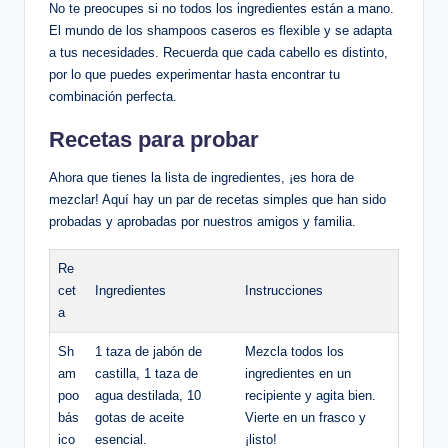
No te preocupes si no todos los ingredientes están a mano.
El mundo de los shampoos caseros es flexible y se adapta
a tus necesidades. Recuerda que cada cabello es distinto,
por lo que puedes experimentar hasta encontrar tu
combinación perfecta.
Recetas para probar
Ahora que tienes la lista de ingredientes, ¡es hora de
mezclar! Aquí hay un par de recetas simples que han sido
probadas y aprobadas por nuestros amigos y familia.
Re
cet
Ingredientes
Instrucciones
a
Sh
1 taza de jabón de
Mezcla todos los
am
castilla, 1 taza de
ingredientes en un
poo
agua destilada, 10
recipiente y agita bien.
bás
gotas de aceite
Vierte en un frasco y
ico
esencial.
¡listo!