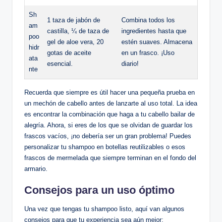
Sh
1 taza de jabón de
Combina todos los
am
castilla, ¼ de taza de
ingredientes hasta que
poo
gel de aloe vera, 20
estén suaves. Almacena
hidr
gotas de aceite
en un frasco. ¡Uso
ata
esencial.
diario!
nte
Recuerda que siempre es útil hacer una pequeña prueba en
un mechón de cabello antes de lanzarte al uso total. La idea
es encontrar la combinación que haga a tu cabello bailar de
alegría. Ahora, si eres de los que se olvidan de guardar los
frascos vacíos, ¡no debería ser un gran problema! Puedes
personalizar tu shampoo en botellas reutilizables o esos
frascos de mermelada que siempre terminan en el fondo del
armario.
Consejos para un uso óptimo
Una vez que tengas tu shampoo listo, aquí van algunos
consejos para que tu experiencia sea aún mejor: