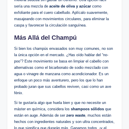
sería una mezcla de
aceite de oliva y azúcar
como
exfoliante para el cuero cabelludo. Aplícalo suavemente,
masajeando con movimientos circulares, para eliminar la
caspa y favorecer la circulación sanguínea.
Más Allá del Champú
Si bien los champús envasados son muy comunes, no son
la única opción en el mercado. ¿Has oído hablar del “no-
poo”? Este movimiento se basa en limpiar el cabello con
alternativas como el bicarbonato de sodio mezclado con
agua o vinagre de manzana como acondicionador. Es un
enfoque un poco más aventurero, pero los que lo han
probado juran que sus cabellos reviven, casi como un ave
fénix.
Si te gustaría algo que huela bien y que no necesite un
máster en química, considera los
shampoos sólidos
que
están en auge. Además de ser
zero waste
, muchos están
hechos con ingredientes naturales y son ultra concentrados,
lo que significa que durarán más. Ganamos todos, ¡y el