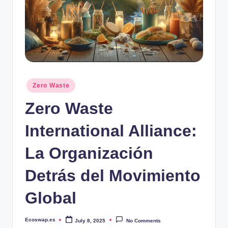
Posted
Zero Waste
in
Zero Waste
International Alliance:
La Organización
Detrás del Movimiento
Global
Ecoswap.es
July 8, 2025
No Comments
Posted