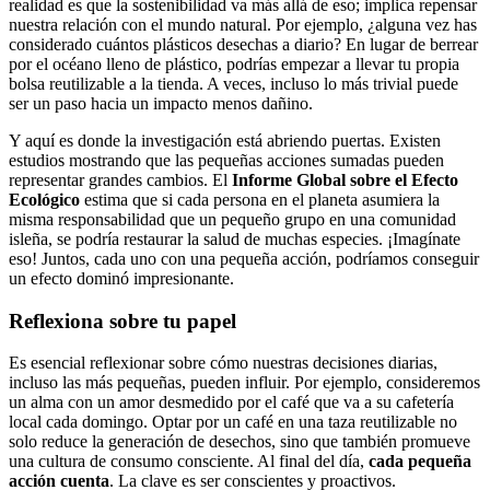
realidad es que la sostenibilidad va más allá de eso; implica repensar
nuestra relación con el mundo natural. Por ejemplo, ¿alguna vez has
considerado cuántos plásticos desechas a diario? En lugar de berrear
por el océano lleno de plástico, podrías empezar a llevar tu propia
bolsa reutilizable a la tienda. A veces, incluso lo más trivial puede
ser un paso hacia un impacto menos dañino.
Y aquí es donde la investigación está abriendo puertas. Existen
estudios mostrando que las pequeñas acciones sumadas pueden
representar grandes cambios. El
Informe Global sobre el Efecto
Ecológico
estima que si cada persona en el planeta asumiera la
misma responsabilidad que un pequeño grupo en una comunidad
isleña, se podría restaurar la salud de muchas especies. ¡Imagínate
eso! Juntos, cada uno con una pequeña acción, podríamos conseguir
un efecto dominó impresionante.
Reflexiona sobre tu papel
Es esencial reflexionar sobre cómo nuestras decisiones diarias,
incluso las más pequeñas, pueden influir. Por ejemplo, consideremos
un alma con un amor desmedido por el café que va a su cafetería
local cada domingo. Optar por un café en una taza reutilizable no
solo reduce la generación de desechos, sino que también promueve
una cultura de consumo consciente. Al final del día,
cada pequeña
acción cuenta
. La clave es ser conscientes y proactivos.