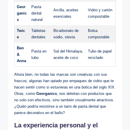
Geor
Pasta
Arcilla, aceites
Vidrio y cartón
ganic
dental
esenciales
compostable
s
natural
Twic
Tabletas
Bicarbonato de
Bolsa
e
dentales
sodio, stevia
compostable
Ben
Pasta en
Sal del Himalaya,
Tubo de papel
&
tubo
aceite de coco
reciclado
Anna
Ahora bien, no todas las marcas son creativas con sus
frascos; algunas han optado por empaques de vidrio que te
hacen sentir como si estuvieras en una botica del siglo XIX.
Otras, como
Georganics
, nos deleitan con productos que
no solo son efectivos, sino también visualmente atractivos.
¿Quién podría resistirse a un tarro de pasta dental que
parece decorativo en el baño?
La experiencia personal y el