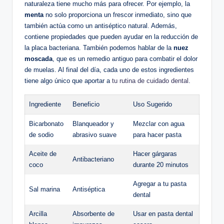
naturaleza tiene mucho más para ofrecer. Por ejemplo, la
menta
no solo proporciona un frescor inmediato, sino que
también actúa como un antiséptico natural. Además,
contiene propiedades que pueden ayudar en la reducción de
la placa bacteriana. También podemos hablar de la
nuez
moscada
, que es un remedio antiguo para combatir el dolor
de muelas. Al final del día, cada uno de estos ingredientes
tiene algo único que aportar a
tu rutina de cuidado dental
.
Ingrediente
Beneficio
Uso Sugerido
Bicarbonato
Blanqueador y
Mezclar con agua
de sodio
abrasivo suave
para hacer pasta
Aceite de
Hacer gárgaras
Antibacteriano
coco
durante 20 minutos
Agregar a tu pasta
Sal marina
Antiséptica
dental
Arcilla
Absorbente de
Usar en pasta dental