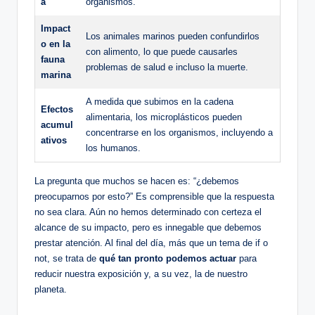
a
organismos.
Impact
Los animales marinos pueden confundirlos
o en la
con alimento, lo que puede causarles
fauna
problemas de salud e incluso la muerte.
marina
A medida que subimos en la cadena
Efectos
alimentaria, los microplásticos pueden
acumul
concentrarse en los organismos, incluyendo a
ativos
los humanos.
La pregunta que muchos se hacen es: “¿debemos
preocuparnos por esto?” Es comprensible que la respuesta
no sea clara. Aún no hemos determinado con certeza el
alcance de su impacto, pero es innegable que debemos
prestar atención. Al final del día, más que un tema de if o
not, se trata de
qué tan pronto podemos actuar
para
reducir nuestra exposición y, a su vez, la de nuestro
planeta.