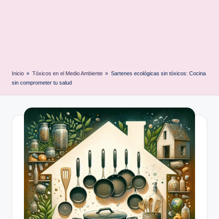
Inicio
»
Tóxicos en el Medio Ambiente
»
Sartenes ecológicas sin tóxicos: Cocina
sin comprometer tu salud