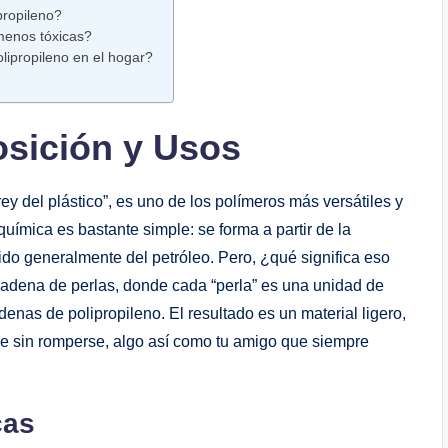
propileno?
 menos tóxicas?
propileno⁢ en‍ el hogar?
osición y Usos
ey del plástico”, es uno de los polímeros más versátiles y
ímica es bastante⁤ simple: se forma a⁣ partir de la
ido generalmente del petróleo. Pero, ¿qué significa eso
dena de perlas, donde cada‍ “perla” es​ una unidad de⁢
as de polipropileno. El resultado ‌es un material ligero,​
e sin romperse, algo así como tu ⁣amigo que siempre
cas