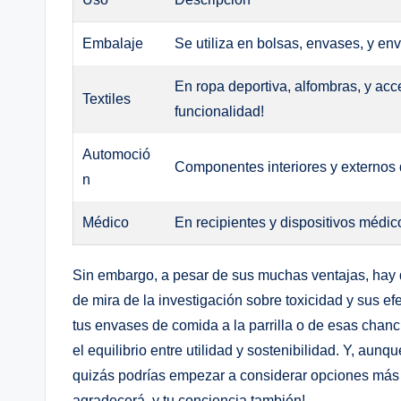
Embalaje
Se utiliza en bolsas, envases, y env
En ropa deportiva, alfombras, y acce
Textiles
funcionalidad!
Automoció
Componentes interiores y externos d
n
Médico
En recipientes y dispositivos médico
Sin embargo, a⁣ pesar de sus⁤ muchas ventajas, hay q
de mira ​de la investigación sobre toxicidad y sus ef
tus ‌envases de comida a la parrilla o de esas chancl
el equilibrio ⁤entre utilidad y sostenibilidad. Y, aunq
quizás podrías empezar‍ a considerar opciones más so
agradecerá, ⁤y tu conciencia también!