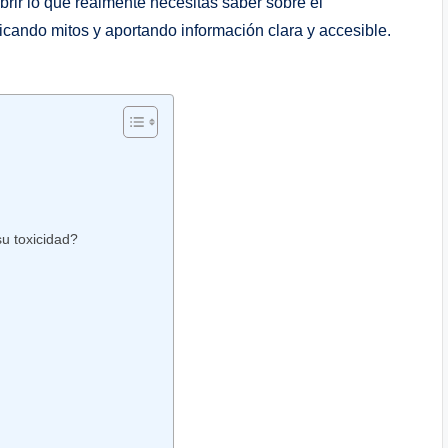
ir lo que⁤ realmente necesitas saber sobre​ el‌
ficando mitos y ​aportando ⁢información clara y accesible.
su toxicidad?