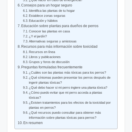
¿Qué ⁢hacer en caso de emergencia?
Consejos para‌ un hogar seguro
Identifica las plantas de tu hogar
Establece zonas seguras
Educación y hábitos
Educación‌ sobre plantas para ⁤dueños ⁣de perros
Conocer las plantas en casa
¿Y ‍el⁤ jardín?
Alternativas seguras ‍y amistosas
Recursos para más información sobre ⁣toxicidad
Recursos en línea
Libros⁢ y ⁢publicaciones
Grupos y foros de discusión
Preguntas⁣ formuladas frecuentemente
¿Cuáles ​son las​ plantas más tóxicas para los⁢ perros?
¿Qué síntomas pueden ⁢presentar ‍los perros después de
ingerir plantas tóxicas?
¿Qué ⁤debo ⁤hacer ⁤si mi perro ingiere una planta tóxica?
¿Cómo puedo‍ evitar que mi‌ perro​ acceda​ a plantas
tóxicas?
¿Existen tratamientos para los efectos de la toxicidad por
plantas⁢ en perros?
¿Qué recursos puedo consultar para obtener más
información ⁢sobre ​plantas tóxicas para perros?
En resumen