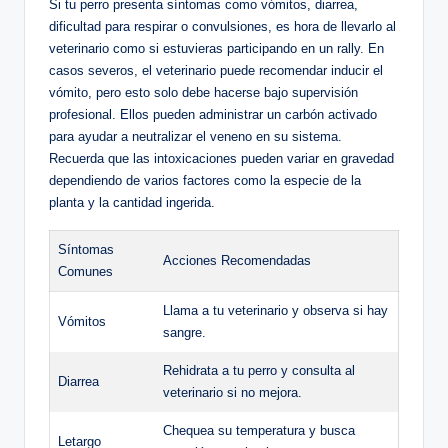
Si tu⁢ perro presenta síntomas ⁤como vómitos, ‌diarrea,⁤
dificultad⁤ para ​respirar o convulsiones, es hora de‌ llevarlo ⁢al
‌veterinario como si estuvieras participando en un⁤ rally. En
casos⁤ severos, el‍ veterinario puede recomendar inducir el
⁢vómito, pero ⁢esto solo debe hacerse bajo supervisión
profesional.⁣ Ellos ⁢pueden administrar un carbón activado
para ⁢ayudar a neutralizar el veneno ‌en su ⁢sistema.
⁢Recuerda que las intoxicaciones⁣ pueden variar en ​gravedad‍
dependiendo de varios⁤ factores como⁤ la especie de la
planta y la cantidad ​ingerida.
Síntomas
Acciones‍ Recomendadas
Comunes
Llama⁤ a tu veterinario y observa si hay
Vómitos
sangre.
Rehidrata ⁤a⁤ tu perro y consulta al
Diarrea
veterinario si no mejora.
Chequea‍ su temperatura y busca‍
Letargo