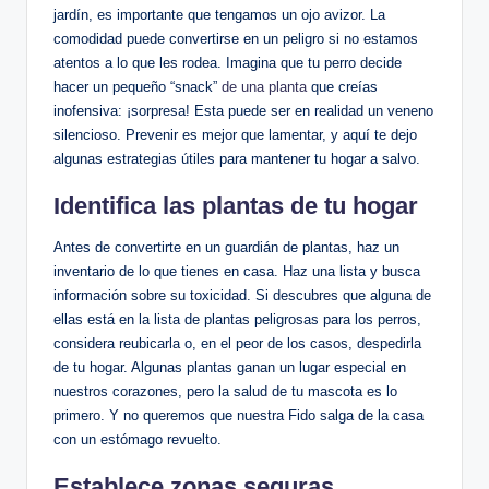
jardín, ⁤es importante​ que tengamos un​ ojo avizor. La
comodidad puede convertirse ⁢en un peligro​ si no estamos
atentos a lo que​ les ⁤rodea. Imagina que ​tu perro decide
hacer ‌un ‍pequeño “snack”
de ⁤una planta
que creías
inofensiva: ¡sorpresa! Esta⁤ puede ser en ⁢realidad ​un veneno
silencioso. Prevenir es mejor que ⁢lamentar, ​y ​aquí te dejo
algunas estrategias útiles⁣ para mantener tu hogar ⁢a salvo.
Identifica las plantas de tu hogar
Antes ‍de ⁤convertirte en ⁣un guardián​ de plantas, haz un
inventario de lo que​ tienes en ​casa. Haz una lista⁢ y‌ busca
⁣información sobre su toxicidad. Si descubres​ que alguna de
ellas‌ está en la lista de plantas⁢ peligrosas para los ‌perros,
considera reubicarla‌ o, en ⁤el ​peor de los casos, ‌despedirla
de tu hogar. Algunas plantas ganan un lugar ‌especial en
nuestros ⁣corazones,‍ pero la salud de ⁢tu mascota es lo
primero. Y no queremos ​que nuestra Fido salga ‌de​ la casa
con un⁣ estómago ‌revuelto.
Establece zonas seguras