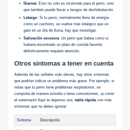
Diarrea
: Esto no solo ⁣es incómodo para⁤ el ‍perro, sino
‌que también puede llevar a riesgos de​ deshidratación.
Letargo
: Si⁤ tu perro, normalmente⁢ lleno de energía
como​ un cachorro,‍ se‍ vuelve más letárgico que un⁢
gato​ en un día de lluvia, hay que investigar.
Salivación excesiva
: Un perro que babea como si
hubiera encontrado un ⁣plato de comida favorita
definitivamente​ requiere atención.
Otros síntomas ⁤a tener en cuenta
Además de⁤ las⁤ señales más ‌obvias, hay ​otros síntomas
que podrían⁣ indicar un⁢ problema más grave. Por ejemplo, ​si
notas ⁤que tu perro⁤ tiene problemas respiratorios, ⁤se‌
comporta de manera⁣ extraña o tiene convulsiones, ¡a correr⁢
al ‍veterinario! Aquí te dejamos una ⁢
tabla rápida
‌con más
síntomas ⁢que⁢ no ⁣debes ignorar:
Síntoma
Descripción