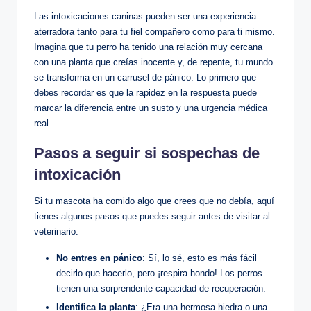
Las‍ intoxicaciones caninas pueden ‌ser una⁣ experiencia
aterradora tanto ⁤para tu fiel compañero como para ti mismo.
Imagina⁤ que tu ⁣perro​ ha tenido una relación muy⁤ cercana
con una planta que creías inocente⁢ y, de repente, tu mundo⁢
se transforma en ⁣un carrusel de​ pánico. Lo primero ⁣que
debes​ recordar⁢ es que la ⁣rapidez en la respuesta puede
marcar la diferencia entre un susto ​y una urgencia médica
real.
Pasos a ​seguir si sospechas ‌de
intoxicación
Si ⁤tu ⁣mascota ha⁤ comido algo que‌ crees ⁢que⁣ no⁣ debía,‌ aquí
tienes algunos pasos ​que puedes seguir antes de visitar al⁣
veterinario:
No entres ‍en pánico
: Sí, lo sé, esto es más fácil
decirlo que hacerlo, pero ¡respira hondo! ⁣Los perros
tienen una ⁣sorprendente capacidad de ‍recuperación.
Identifica la planta
:​ ¿Era ‍una hermosa hiedra ⁤o‌ una