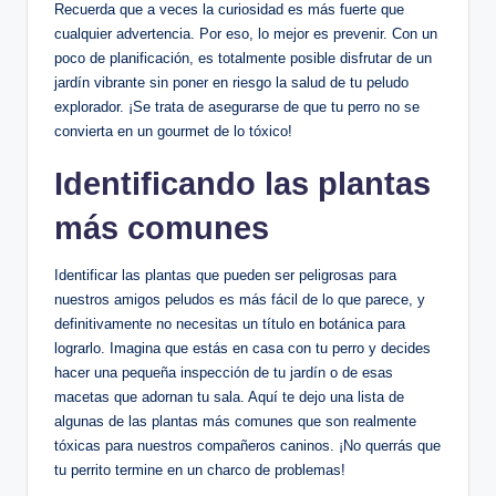
Recuerda que a veces ⁤la⁢ curiosidad es más fuerte que
cualquier advertencia. Por⁣ eso, lo mejor‍ es prevenir. ​Con ⁤un⁢
poco ​de planificación, es totalmente posible disfrutar​ de⁣ un
jardín vibrante sin poner en riesgo​ la salud de tu peludo⁣
explorador.⁣ ¡Se ⁣trata ⁢de asegurarse de que tu perro no se
convierta en⁣ un gourmet de lo tóxico!
Identificando las plantas
más⁣ comunes
Identificar las plantas que ⁣pueden ser peligrosas para
nuestros amigos peludos es más fácil de lo que parece, ​y
definitivamente no ‍necesitas un título en botánica para‌
lograrlo.‍ Imagina ⁤que estás ⁢en casa ‌con ⁢tu perro y ⁢decides
hacer una pequeña inspección de tu jardín o de esas‍
macetas‌ que adornan tu sala.​ Aquí te‌ dejo una lista de
algunas de ​las plantas más comunes ​que son realmente
tóxicas para nuestros compañeros caninos. ¡No querrás que
tu perrito termine ⁤en ⁤un charco de problemas!