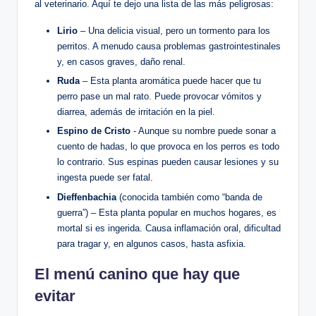
al veterinario. ‌Aquí‌ te ⁤dejo una lista de⁢ las ⁤más peligrosas:
Lirio
– Una ‌delicia visual, pero un tormento para los
perritos. A ‌menudo causa problemas gastrointestinales
y, ‌en​ casos graves, daño renal.
Ruda
– Esta⁤ planta aromática puede​ hacer que tu
perro ⁣pase un mal rato. Puede provocar vómitos‍ y
diarrea,​ además ​de irritación ⁣en la⁢ piel.
Espino de Cristo
‌-​ Aunque su nombre puede⁣ sonar a‌
cuento de hadas, lo que provoca en los perros es todo‍
lo contrario.⁤ Sus espinas pueden‍ causar‌ lesiones y ⁤su
ingesta ⁣puede ser fatal.
Dieffenbachia
(conocida también‌ como⁢ “banda de
guerra”) – Esta⁢ planta popular en muchos ‍hogares,⁢ es
mortal si es ingerida. Causa inflamación oral, dificultad
para tragar y, ⁤en​ algunos ⁣casos, hasta asfixia.
El menú canino que ​hay que
evitar