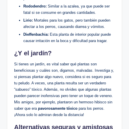
Rododendro:
Similar a la azalea, ya que puede ser
⁤fatal ‌si se⁤ consume⁣ en grandes cantidades.
Lirio:
Mortales para los ‌gatos, pero también‍ pueden
afectar a los perros, causando diarrea‌ y ⁢vómitos.
Dieffenbachia:
Esta planta de ‌interior popular puede
causar ‍irritación ​en la⁤ boca ⁢y dificultad para ​tragar.
¿Y ‍el⁤ jardín?
Si ‍tienes un jardín, es vital saber qué ⁤plantas ⁢son
beneficiosas y cuáles‍ son, digamos, malvadas.​ Investiga y,
si piensas ⁤plantar algo ⁤nuevo, considera‌ si es seguro para
tu ⁣peludo. A veces, una ⁣planta resulta ser un verdadero⁤
“sabueso” ‍tóxico. Además, no olvides que​ algunas plantas
pueden ⁣parecer inofensivas pero tener un ‍toque de veneno.
Mis amigos, por ejemplo, plantaron un hermoso hibisco sin‌
saber⁣ que ⁤era
pavorosamente ⁢tóxico
para los perros.
¡Ahora solo lo admiran desde‌ la‍ distancia!
Alternativas seguras ‍y amistosas