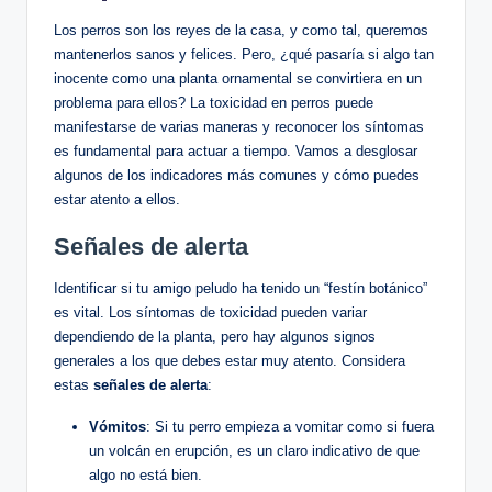
Los perros son los reyes⁤ de la‍ casa, y​ como⁣ tal, queremos
mantenerlos sanos‌ y felices. Pero, ¿qué pasaría si algo tan
inocente como una planta ornamental se convirtiera en ‍un
problema para ellos? La ⁢toxicidad⁢ en perros puede
⁣manifestarse de ⁣varias maneras y reconocer los ⁤síntomas
es fundamental para​ actuar a​ tiempo.⁤ Vamos ‌a desglosar
algunos de ​los indicadores más comunes y cómo puedes
estar atento a​ ellos.
Señales de alerta
Identificar si tu amigo peludo ha tenido ​un “festín botánico”
es vital. Los síntomas de ‌toxicidad​ pueden variar
dependiendo de la⁣ planta, pero hay algunos signos
generales ​a‍ los que debes estar ⁤muy‍ atento. Considera
estas⁣
señales de alerta
:
Vómitos
: ⁤Si tu ⁤perro empieza a vomitar como si ⁢fuera
un ⁣volcán en erupción, es ‍un‍ claro indicativo de que
algo no está bien.