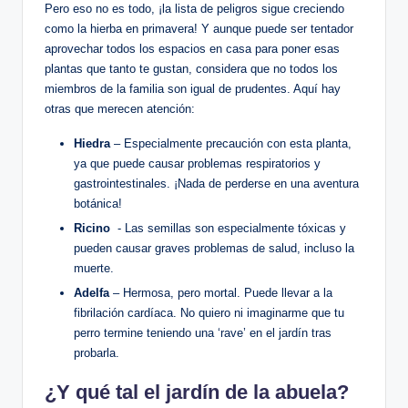
Pero eso⁣ no⁤ es‍ todo,​ ¡la lista de peligros ‌sigue creciendo
como la hierba en primavera!‍ Y ⁤aunque puede ser tentador
aprovechar todos los espacios en casa para poner esas
plantas‌ que ⁢tanto‍ te gustan, considera que​ no todos los
miembros de la​ familia son igual ⁣de prudentes. Aquí hay
otras que merecen atención:
Hiedra
– Especialmente precaución con esta planta,
ya que puede causar problemas respiratorios y
gastrointestinales.⁣ ¡Nada ‌de perderse en ⁣una ⁤aventura
botánica!
Ricino
‌ -⁤ Las semillas son especialmente ⁢tóxicas y
pueden causar graves problemas de salud, incluso la
muerte.
Adelfa
– Hermosa,⁢ pero mortal. Puede llevar a la
fibrilación cardíaca. No quiero ‌ni⁤ imaginarme ⁤que tu
perro termine teniendo una ‘rave’ ⁤en el jardín tras
probarla.
¿Y qué tal el jardín ​de ‌la abuela?