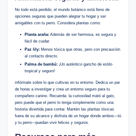
No todo está perdido; el mundo botánico está ‍lleno de​
opciones seguras que pueden alegrar ​tu ‍hogar y ser
amigables con tu perro. Considera plantas⁤ como:
Planta araña:
⁤Además ⁤de ser hermosa, es segura‌ y
⁣fácil de ​cuidar.
Paz lily:
Menos⁤ tóxica que otras, ⁣pero con precaución
al contacto directo.
Palma de bambú:
¡Un auténtico gancho de estilo
tropical​ y ‌seguro!
infórmate sobre lo que ‍cultivas en tu entorno. Dedica un par
⁤de horas a investigar y crea un‍ entorno seguro para tu
compañero canino. Recuerda: ⁤la curiosidad mató al gato,
pero puede que​ el perro lo ⁢tenga simplemente como ​una
historia divertida‍ para contar.⁢ Mantén las⁤ plantas⁤ tóxicas
fuera de su alcance y disfruta de‍ un⁤ hogar⁤ donde ambos—tú
y⁤ tu⁤ perro—puedan ​vivir ⁣felices y seguros.