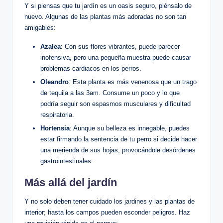
Y si piensas ‌que tu jardín es un oasis⁣ seguro, piénsalo de
nuevo. Algunas de las plantas ⁤más adoradas​ no son tan
‍amigables:
Azalea
: Con sus‍ flores vibrantes, puede ⁤parecer
inofensiva, ⁢pero ‍una pequeña muestra ‌puede causar
problemas‌ cardiacos en los ​perros.
Oleandro
: Esta planta es‍ más venenosa que un trago
de tequila a ⁤las 3am.⁤ Consume un poco ⁤y⁢ lo que
podría ⁢seguir son‌ espasmos‍ musculares y dificultad
respiratoria.
Hortensia
: Aunque⁤ su belleza es innegable, puedes
estar firmando la sentencia ‍de tu perro si decide hacer
una merienda ​de sus ⁢hojas, provocándole desórdenes
⁣gastrointestinales.
Más allá ⁣del jardín
Y ⁤no solo deben tener cuidado los ‌jardines ​y ‍las plantas de
interior; hasta los campos pueden esconder peligros. Haz