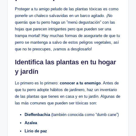
Proteger⁢ a tu amigo peludo de las plantas tóxicas es‌ como
ponerle un ​chaleco salvavidas⁣ en un barco agitado. ¡No
querrás que‍ tu perro haga un ‌”menú degustación” ⁢con⁤ las
‌hojas que​ parecen intrigantes pero que pueden ser una
‌trampa‌ mortal! Hay muchas formas de asegurarte de que tu
perro se mantenga a salvo de estos peligros ‍vegetales, así
que no‌ te preocupes, ¡vamos a⁢ desglosarlo!
Identifica‌ las plantas ‌en‍ tu hogar​
y jardín
Lo primero es‍ lo ⁣primero:
conocer ‍a tu‌ enemigo
. Antes de
que tu perro adopte hábitos ​de jardinero, haz un ‍inventario
de las plantas que tienes en ‌casa y en⁢ tu⁣ jardín. Algunas ‍de
las más comunes que pueden ser tóxicas son:
Dieffenbachia
⁤(también‍ conocida como “dumb cane”)
Azalea
Lirio de ⁤paz