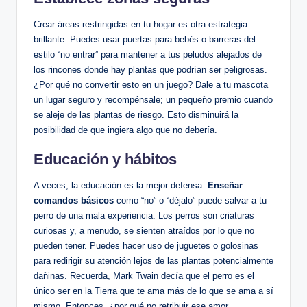
Crear áreas restringidas en tu ‌hogar es otra estrategia
brillante. ⁢Puedes usar ​puertas para bebés⁢ o barreras del
‍estilo “no ⁤entrar” para mantener⁣ a tus peludos‍ alejados de‌
los rincones donde hay plantas ⁣que‌ podrían ⁢ser ⁣peligrosas.‌
¿Por qué no convertir esto en un ​juego? Dale a tu mascota‍
un lugar seguro y‍ recompénsale; un pequeño premio cuando
se​ aleje de las plantas de riesgo. Esto disminuirá la
posibilidad de ‍que ⁢ingiera ‍algo ⁢que no ‍debería.
Educación y hábitos
A⁤ veces, la ⁤educación es la mejor defensa.
Enseñar
comandos⁢ básicos
como “no” o “déjalo” puede salvar⁢ a tu
perro ‌de una ⁢mala experiencia. Los ⁢perros ⁢son criaturas
curiosas y, a menudo,‍ se‍ sienten atraídos por lo que ‍no
pueden tener. Puedes hacer uso ⁢de juguetes o golosinas
para ⁤redirigir⁤ su atención ‌lejos de las ‍plantas potencialmente
dañinas. ​Recuerda,‌ Mark ⁢Twain decía que el perro es ​el
único ser en ⁣la Tierra que te ‍ama más de lo que se ama a sí
mismo. Entonces, ¿por qué no retribuir ese amor