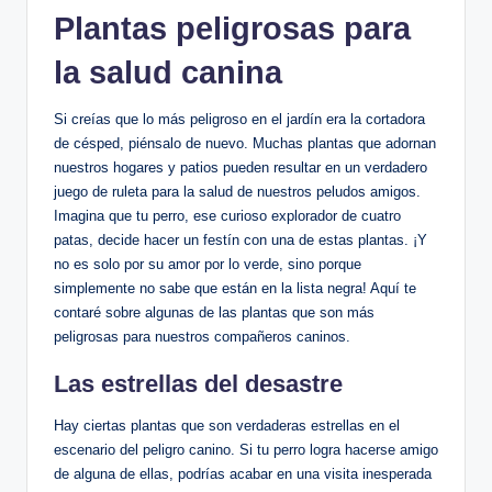
Plantas peligrosas para
la salud ‌canina
Si creías que lo más peligroso en ⁤el jardín era la cortadora
de ⁣césped, piénsalo de ‍nuevo.‌ Muchas​ plantas que adornan
nuestros hogares y ⁢patios‍ pueden resultar en un verdadero
juego ‍de ‍ruleta‌ para la salud ‍de nuestros peludos amigos.
Imagina que tu perro, ese curioso⁢ explorador ‌de cuatro
patas,​ decide hacer‌ un festín con una ‍de estas plantas. ¡Y
no es solo por ⁤su amor por ⁣lo⁤ verde, sino porque
simplemente ‌no sabe que⁣ están en⁤ la lista negra! ‌Aquí ​te
⁤contaré sobre algunas ⁢de las plantas que son‌ más‌
peligrosas​ para nuestros‍ compañeros caninos.
Las estrellas del desastre
Hay ciertas plantas ⁢que son verdaderas estrellas en el
escenario del peligro canino. Si tu perro logra​ hacerse amigo
‍de alguna de⁤ ellas, podrías acabar en una visita ⁢inesperada