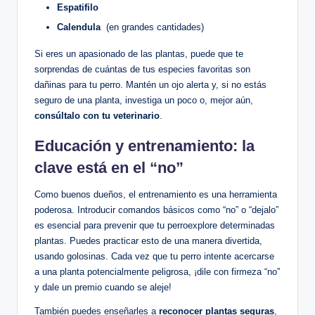
Espatifilo
Calendula
‌ (en grandes ⁤cantidades)
Si eres ‌un‌ apasionado ​de las plantas, puede que te
sorprendas ⁢de⁤ cuántas⁣ de tus⁤ especies favoritas son
dañinas para tu‌ perro. Mantén un ojo⁢ alerta y, si no estás
seguro de una planta, investiga un poco o,‍ mejor aún,
consúltalo con tu veterinario
.
Educación y ⁢entrenamiento:‍ la
clave está ‍en el‌ “no”
Como buenos dueños, el entrenamiento ⁣es una herramienta
poderosa. Introducir ⁢comandos básicos⁣ como “no” o​ “dejalo”⁤
es esencial ⁢para prevenir⁤ que tu perroexplore determinadas
plantas. Puedes‌ practicar⁤ esto de una manera ⁣divertida,
usando golosinas. Cada vez que tu‌ perro⁤ intente acercarse
a una planta ⁣potencialmente peligrosa, ¡dile con ⁣firmeza “no”
y dale un premio‌ cuando se aleje!
También puedes‌ enseñarles ⁤a
reconocer plantas seguras
,