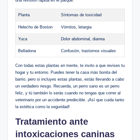
una revisión rápida en el parque:
Planta
Síntomas ⁤de toxicidad
Helecho de Boston
Vómitos, letargia
Yuca
Dolor abdominal,⁤ diarrea
Belladona
Confusión, ⁣trastornos visuales
Con ⁤todas⁤ estas plantas‌ en⁣ mente, te⁢ invito a ‍que revises tu
hogar ⁢y tu ⁣entorno. Puedes ​tener la ‍casa ​más​ bonita del
barrio, pero si incluyes estas plantas, estás llevando a cabo
un verdadero riesgo. Recuerda, un perro ​sano es un perro
feliz,⁢ y⁢ tú⁣ también⁢ lo⁣ serás⁢ cuando‌ no ⁣tengas que correr al
veterinario por​ un accidente predecible. ¡Así que⁤ cuida tanto
la estética como la seguridad!
Tratamiento ante​
intoxicaciones‍ caninas