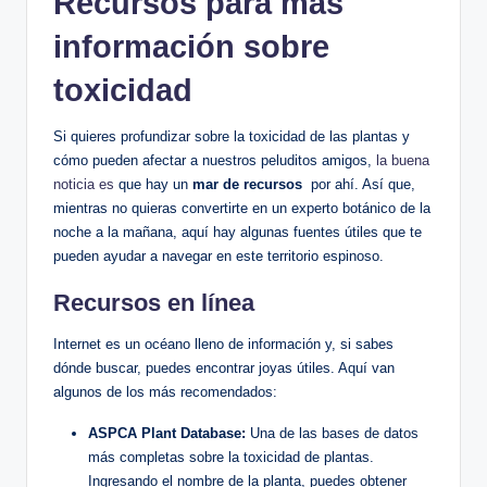
Recursos para más
información sobre
⁣toxicidad
Si quieres profundizar sobre‌ la ⁢toxicidad de las plantas⁤ y ​
cómo ⁤pueden afectar a‌ nuestros‌ peluditos amigos, ​
la buena
noticia es
que⁣ hay ‌un
mar de recursos
‌ por⁤ ahí. Así que,
mientras no quieras ​convertirte en un ​experto‍ botánico de la
noche‍ a la mañana, aquí⁢ hay algunas fuentes útiles que⁣ te
pueden ayudar ⁣a navegar en este⁤ territorio espinoso.
Recursos en línea
Internet es un⁢ océano ‌lleno ⁣de‌ información y,⁣ si​ sabes⁤
dónde ⁢buscar, puedes encontrar joyas útiles. Aquí van
algunos⁣ de⁣ los más⁤ recomendados:
ASPCA Plant ⁤Database:
Una de las bases ⁣de datos⁣
más ​completas sobre la toxicidad de⁤ plantas.
Ingresando⁢ el nombre de⁣ la⁢ planta, puedes obtener