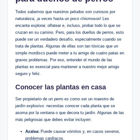
Todos sabemos‌ que nuestros peludos son curiosos por
‍naturaleza; ¡a veces ​hasta un poco chismosos! Les
encanta explorar, olfatear e, ‍incluso, probar⁤ todo lo que se
‌cruzan ⁢en su‍ camino. Pero, ⁣para los dueños de perros,⁤ esto
puede ser un verdadero⁣ desafío, especialmente cuando​ se
trata‍ de plantas. Algunas de ⁣ellas son ⁤tan tóxicas que un‍
simple mordisco puede meter ⁣a tu amigo de cuatro patas en
graves problemas. ⁤Por eso, entender el mundo de las
plantas⁤ es ⁣esencial ‌para mantener a​ nuestro mejor ⁣amigo
seguro y ⁤feliz.
Conocer las plantas en casa
Ser‍ propietario de ⁢un perro es como ser ⁢un ⁢maestro de
jardín explosivo: necesitas conocer cada⁢ planta que se
asoma por la ventana o que decora⁢ tu jardín. Algunas de ⁢las⁤
más ⁢peligrosas que⁣ debes‍ evitar incluyen:
Azalea:
Puede causar vómitos y,‌ en‍ casos severos,
problemas cardíacos.