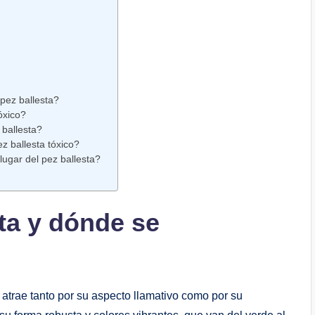
pez ballesta? ⁢
ico?⁤ ​
z ballesta?
 ballesta tóxico?⁣
gar del pez‍ ballesta? ⁣
sta y dónde se
‌atrae tanto‍ por⁤ su ⁣aspecto llamativo como por su⁣