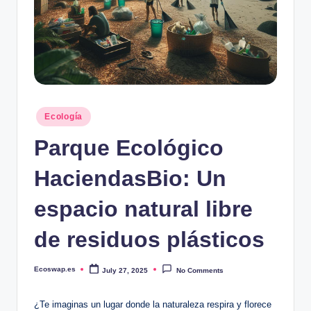
Posted
Ecología
in
Parque Ecológico
HaciendasBio: Un
espacio natural libre
de residuos plásticos
Ecoswap.es
July 27, 2025
No Comments
Posted
by
¿Te imaginas un lugar donde la naturaleza respira y florece