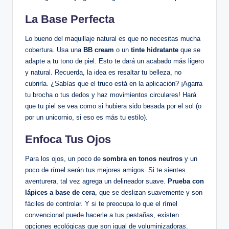
La Base Perfecta
Lo bueno del maquillaje natural es que no necesitas mucha
cobertura. Usa una
BB cream
o un
tinte hidratante
que se
adapte a tu tono de piel. Esto te dará un acabado más ligero
y natural. Recuerda, la idea es resaltar tu belleza, no
cubrirla. ¿Sabías que el truco está en la aplicación? ¡Agarra
tu brocha o tus dedos y haz movimientos circulares! Hará
que tu piel se vea como si hubiera sido besada por el sol (o
por un unicornio, si eso es más tu estilo).
Enfoca Tus Ojos
Para los ojos, un poco de
sombra en tonos neutros
y un
poco de rímel serán tus mejores amigos. Si te sientes
aventurera, tal vez agrega un delineador suave.
Prueba con
lápices a base de cera
, que se deslizan suavemente y son
fáciles de controlar. Y si te preocupa lo que el rímel
convencional puede hacerle a tus pestañas, existen
opciones ecológicas que son igual de voluminizadoras.