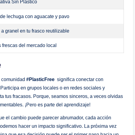
ativa Sin Plástico
de lechuga con ​aguacate y pavo
a granel en tu frasco reutilizable
s frescas del mercado local
e
 la comunidad
#PlasticFree
⁣ significa conectar con
articipa⁢ en⁣ grupos locales⁢ o en redes sociales ‌y⁤
tus fracasos. ‌Porque, ‌seamos ​sinceros, a⁢ veces ⁢olvidas
lamentables. ¡Pero ‌es parte del aprendizaje!
ue el cambio puede parecer abrumador, cada acción
odemos hacer un‍ impacto significativo. ​La próxima vez⁣
ina que esa decisión puede ​ser el primer paso⁤ hacia ⁣un