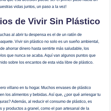
uestras vidas juntos, un ​paso a‍ la vez!
s⁢ de Vivir Sin​ Plástico
chas al abrir tu despensa es ​el de un ratón de
 paquete. Vivir sin plástico no solo es un sueño‍ ambiental,‌
e ahorrar dinero hasta sentirte más ​saludable,⁤ los
uelos que‍ nunca se acaba. Aquí van algunos puntos⁢ que
ido sobre los ⁢encantos de​ esta vida libre de plástico.
ero villano‍ en tu​ hogar.⁢ Muchos envases ​de plástico
 los alimentos y bebidas. Así‍ que,‌ ¿por qué ⁣arriesgar⁣ tu
uras? Además, al reducir‌ el⁣ consumo de plástico, ​es
s y productos a granel, como el pan ​artesanal de la