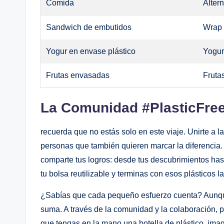
Comida
Altern
Sandwich de embutidos
Wrap 
Yogur en envase plástico
Yogur 
Frutas envasadas
Fruta
La Comunidad⁢ #PlasticFre
recuerda que no estás‍ solo en este viaje. Unirte a
personas⁤ que también⁢ quieren marcar la ‍diferencia. P
comparte tus logros: desde tus descubrimientos hasta 
tu bolsa reutilizable y terminas con esos ​plásticos 
¿Sabías que cada ⁤pequeño esfuerzo cuenta? Aunq
suma. A ​través de la comunidad y ‌la colaboración, p
que tengas en‍ la ⁤mano una botella de plástico, imag