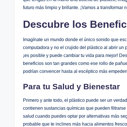
futuro más ⁤limpio y ⁢brillante.​ ¡Vamos a transformar n
Descubre los Beneficio
Imagínate un mundo​ donde el ⁣único sonido que ‍escu
⁢computadora y no el ⁤crujido del ⁢plástico al abrir un
¡es posible y puede cambiar tu vida ⁢para mejor! Desd
beneficios son tan⁢ grandes como ‌ese rollo de⁤ pañ
podrían ‌convencer hasta⁣ al⁣ escéptico ⁢más empedern
Para ⁣tu Salud y Bienestar
Primero ⁤y​ ante​ todo, el plástico puede ser un verdad
contienen sustancias químicas que pueden filtrarse en
salud ⁤cuando ⁤puedes optar ⁤por alternativas más seg
probable que te inclines más hacia alimentos fresco