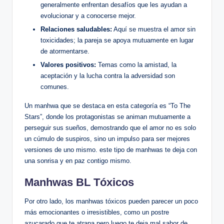
‌generalmente enfrentan desafíos que les ayudan a
evolucionar y⁣ a conocerse mejor.
Relaciones saludables:
Aquí se muestra el amor sin
toxicidades; ​la pareja se apoya mutuamente en lugar
⁤de ⁤atormentarse.
Valores positivos:
Temas como la amistad, la
aceptación y la lucha contra la adversidad son
⁢comunes.
Un manhwa que​ se destaca en esta categoría es⁤ “To The
⁢Stars”, donde los ‍protagonistas se animan mutuamente a
perseguir‌ sus sueños, demostrando ​que ⁣el ⁣amor no‌ es solo‍
un cúmulo de suspiros, sino un impulso para ser mejores
versiones‍ de ⁣uno mismo. este tipo de manhwas te deja ⁣con
una sonrisa y en paz⁣ contigo mismo.
Manhwas BL Tóxicos
Por otro lado, los manhwas tóxicos ​pueden ​parecer⁤ un poco
más ​emocionantes o irresistibles, como un postre
azucarado que te atrapa pero luego te deja mal sabor de