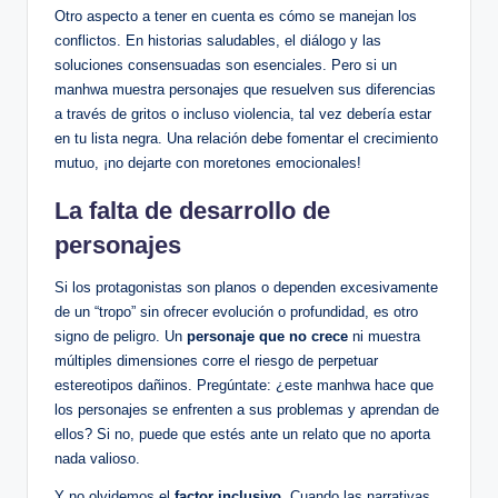
Otro aspecto a tener en cuenta es cómo ‍se manejan los
‌conflictos. En historias saludables, ⁤el diálogo y las
soluciones consensuadas son esenciales. Pero si un
⁤manhwa muestra​ personajes que resuelven sus diferencias
a‍ través de gritos o incluso violencia, tal vez ‌debería estar
en tu lista negra. Una relación debe fomentar el crecimiento
mutuo, ¡no dejarte con moretones⁤ emocionales!
La ‍falta de desarrollo de
personajes
Si los protagonistas son planos o dependen excesivamente
de un‍ “tropo” sin​ ofrecer evolución o ‍profundidad, es otro
signo de​ peligro. Un
personaje que no crece
ni​ muestra
múltiples dimensiones corre el ‌riesgo de perpetuar
estereotipos dañinos. Pregúntate: ¿este manhwa hace que
los personajes se enfrenten a⁢ sus problemas y⁤ aprendan de
ellos? Si no, puede que estés ante un relato que no aporta
nada valioso.
Y no olvidemos ⁢el
factor inclusivo
. Cuando las narrativas