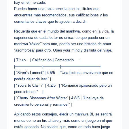
hay ‍en el mercado.
Puedes hacer una tabla sencilla con ⁢los ⁤títulos que
encuentres más ‍recomendados, sus ⁢calificaciones y los
comentarios claves que te ayuden a decidir.
Recuerda que en el mundo del​ manhwa,
como en la vida
, la
experiencia de cada lector es única. Lo que puede⁣ ser un
manhwa “tóxico” ‌para uno, podría ser una historia de amor‌
“asombrosa” para otro. Open your mind y disfruta del viaje.
| Título ⁣ ⁤ ​ | Calificación | Comentario ​ ‌ ‍ ‍ |
|———————-|————–|——————————–|
| “Siren’s Lament” | 4.5/5 ⁢ ⁣ | “Una historia envolvente​ que⁤ no
podrás dejar de leer.” ‍|
| “Yours to Claim” ⁢ | 4.2/5 ‌ ⁢ | “Romance apasionado pero un
poco intenso.” ⁤⁢ ⁣ ⁤ |
| “Cherry Blossoms After Winter” | 4.8/5 | “Una joya de
‌crecimiento personal ⁤y romance.” ⁣|
Aplicando‍ estos consejos, elegir un manhwa BL se sentirá
menos como un tiro al aire ‌y‍ más como un ⁤juego en el que
estás ganando. No‍ olvides que, como en todo buen juego