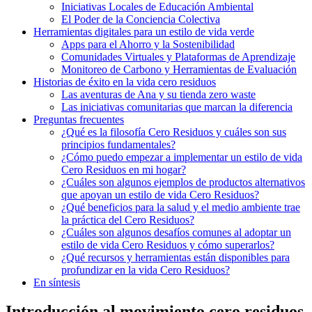
Iniciativas Locales de Educación Ambiental
El Poder de la Conciencia Colectiva
Herramientas digitales para un estilo de vida verde
Apps para el Ahorro y la Sostenibilidad
Comunidades Virtuales y Plataformas de Aprendizaje
Monitoreo de Carbono y Herramientas de Evaluación
Historias de éxito en la vida cero residuos
Las aventuras de Ana y su tienda zero waste
Las iniciativas comunitarias que marcan la diferencia
Preguntas frecuentes
¿Qué es la filosofía Cero Residuos y cuáles son sus
principios fundamentales?
¿Cómo puedo empezar a implementar un estilo de vida
Cero Residuos en mi hogar?
¿Cuáles son algunos ejemplos de productos alternativos
que apoyan un estilo de vida Cero Residuos?
¿Qué beneficios para la salud y el medio ambiente trae
la práctica del Cero Residuos?
¿Cuáles son algunos desafíos comunes al adoptar un
estilo de vida Cero Residuos y cómo superarlos?
¿Qué recursos y herramientas están disponibles para
profundizar en la vida Cero Residuos?
En síntesis
Introducción al movimiento cero residuos