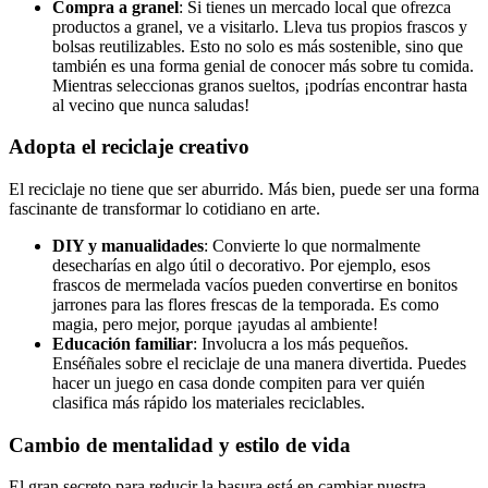
Compra a granel
: Si tienes un mercado local que ofrezca
productos a granel, ve a visitarlo. Lleva tus propios frascos y
bolsas reutilizables. Esto no solo es más sostenible, sino que
también es una forma genial de conocer más sobre tu comida.
Mientras seleccionas granos sueltos, ¡podrías encontrar hasta
al vecino que nunca saludas!
Adopta el reciclaje creativo
El reciclaje no tiene que ser aburrido. Más bien, puede ser una forma
fascinante de transformar lo cotidiano en arte.
DIY y manualidades
: Convierte lo que normalmente
desecharías en algo útil o decorativo. Por ejemplo, esos
frascos de mermelada vacíos pueden convertirse en bonitos
jarrones para las flores frescas de la temporada. Es como
magia, pero mejor, porque ¡ayudas al ambiente!
Educación familiar
: Involucra a los más pequeños.
Enséñales sobre el reciclaje de una manera divertida. Puedes
hacer un juego en casa donde compiten para ver quién
clasifica más rápido los materiales reciclables.
Cambio de mentalidad y estilo de vida
El gran secreto para reducir la basura está en cambiar nuestra