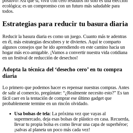
positivo! Así que sí, vivir con cero residuos no solo es una elección
ecológica; es un compromiso con un futuro más saludable para
todos.
Estrategias para reducir tu basura diaria
Reducir la basura diaria es como un juego. Cuanto más te adentras
en él, más estrategias descubres y te diviertes. Aquí te comparto
algunos consejos que he ido aprendiendo en este camino hacia un
hogar más eco-amigable. ¡Vamos a convertir nuestra vida cotidiana
en un festival de reducción de desechos!
Adopta la técnica del ‘desecho cero’ en tu compra
diaria
Lo primero que podemos hacer es repensar nuestras compras. Antes
de salir al comercio, pregúntate: “¿Realmente necesito esto?” Es tan
fácil caer en la tentación de comprar ese último gadget que
probablemente termine en un rincón olvidado.
Usa bolsas de tela
: La próxima vez que vayas al
supermercado, deja esas bolsas de plástico en casa. Recuerda,
llevar tu propia bolsa es como llevar una capa de superhéroe;
¡salvas al planeta un poco más cada vez!