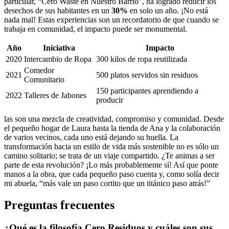
particular, “Cero Waste en Nuestro Barrio”, ha logrado reducir los
desechos de sus habitantes en un
30%
en solo un año. ¡No está
nada mal! Estas experiencias son un recordatorio de que cuando se
trabaja en comunidad, el impacto puede ser monumental.
Año
Iniciativa
Impacto
2020
Intercambio de Ropa
300 kilos de ropa reutilizada
Comedor
2021
500 platos servidos sin residuos
Comunitario
150 participantes aprendiendo a
2022
Talleres de Jabones
producir
las son una mezcla de creatividad, compromiso y comunidad. Desde
el pequeño hogar de Laura hasta la tienda de Ana y la colaboración
de varios vecinos, cada uno está dejando su huella. La
transformación hacia un estilo de vida más sostenible no es sólo un
camino solitario; se trata de un viaje compartido. ¿Te animas a ser
parte de esta revolución? ¡Lo más probablemente sí! Así que ponte
manos a la obra, que cada pequeño paso cuenta y, como solía decir
mi abuela, “más vale un paso cortito que un titánico paso atrás!”
Preguntas frecuentes
¿Qué es la filosofía Cero Residuos y cuáles son sus