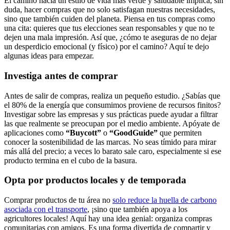
El camino hacia un estilo de vida más verde y saludable implica, sin
duda, hacer compras que no solo satisfagan nuestras necesidades,
sino que también cuiden del planeta. Piensa en tus compras como
una cita: quieres que tus elecciones sean responsables y que no te
dejen una mala impresión. Así que, ¿cómo te aseguras de no dejar
un desperdicio emocional (y físico) por el camino? Aquí te dejo
algunas ideas para empezar.
Investiga antes de comprar
Antes de salir de compras, realiza un pequeño estudio. ¿Sabías que
el 80% de la energía que consumimos proviene de recursos finitos?
Investigar sobre las empresas y sus prácticas puede ayudar a filtrar
las que realmente se preocupan por el medio ambiente. Apóyate de
aplicaciones como
“Buycott”
o
“GoodGuide”
que permiten
conocer la sostenibilidad de las marcas. No seas tímido para mirar
más allá del precio; a veces lo barato sale caro, especialmente si ese
producto termina en el cubo de la basura.
Opta por productos locales y de temporada
Comprar productos de tu área no
solo reduce la huella de carbono
asociada con el transporte
, ¡sino que también apoya a los
agricultores locales! Aquí hay una idea genial: organiza compras
comunitarias con amigos. Es una forma divertida de compartir y