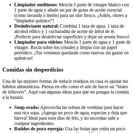
Limpiador multiusos:
Mezcla 1 parte de vinagre blanco con
1 parte de agua y añade un par de gotas de aceite esencial
(como lavanda o limón) para un olor fresco. ¡Adiós, olores a
“limpiador químico”!
Desinfectante natural:
Combina 1 taza de agua, 1 taza de
alcohol etílico y 1 cucharadita de aceite de árbol de té.
¡Perfecto para desinfectar superficies y dejar un aroma fresco!
Limpiador para vidrios:
Mezcla 1 parte de agua y 1 parte de
vinagre. Rocía sobre los cristales y limpia con un papel
periódico. ¡Tus ventanas quedarán como nuevas sin gastar en
químicos!
Comidas sin desperdicios
Una de las mejores formas de reducir residuos en casa es ajustar tus
hábitos alimenticios. Piensa en ello como el arte de hacer un “bistro
de leftovers”. Aquí van algunas ideas para que no pongas la comida
a la basura:
Soup-erado:
Aprovecha las sobras de verduras para hacer
una rica sopa. ¡Agrega un poco de agua, especias y deja que
hierva! Ideal para esos días de frío, y no necesitas salir a
comprar ingredientes.
Batidos de pura energía:
Usa las frutas que están un poco