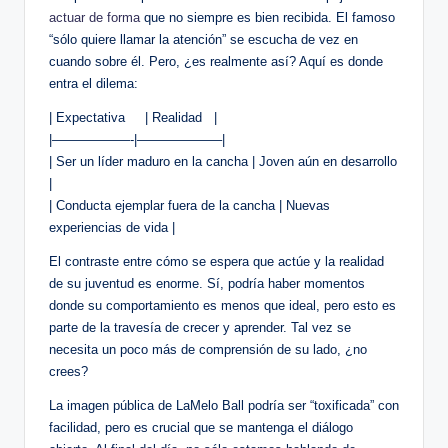
actuar de forma
⁤ que no ⁣siempre es bien recibida. El famoso​
“sólo ⁣quiere llamar la atención” se escucha de vez ​en
cuando sobre​ él. Pero, ¿es ⁣realmente así? ‍Aquí es ⁤donde
entra el dilema:
| Expectativa ⁣ ‌ ⁢ ‍ | Realidad ⁤ ⁢ |
|——————-|——————–|
| Ser un líder⁣ maduro en la cancha | Joven‌ aún en⁣ desarrollo
|
| Conducta ejemplar ​fuera de la cancha | Nuevas
experiencias de vida |
El contraste entre cómo se espera que actúe y la realidad⁤
de ⁣su juventud es⁤ enorme. Sí,⁢ podría haber‌ momentos
donde su ‍comportamiento es⁢ menos que ideal, ⁢pero esto es​
parte de la ‍travesía de crecer y⁢ aprender. Tal vez ‌se
necesita un​ poco más de comprensión de su‌ lado, ¿no
crees?
La imagen pública de LaMelo Ball podría ser “toxificada” con​
facilidad, pero‌ es crucial⁣ que se mantenga el diálogo