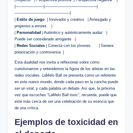
|———————-|—————————————–|
——————————————-|
|
Estilo de juego
​ |⁣ Innovador y​ creativo ⁢ ⁢ | Arriesgado y
⁢propenso a errores ⁣ ⁣ ⁤ |
|​
Personalidad
| Auténtico y auténticamente ‍audaz ⁣ ​ |
Puede ser considerado arrogante​ ‌⁢ ​ |
|
Redes Sociales
| Conecta ‍con⁤ los jóvenes ⁢ ​ ‌ ⁤ ⁢ ​ | ⁢Genera
polarización y ⁤controversia ‍ |
Esta dualidad nos ‍invita a⁤ reflexionar sobre cómo
cuestionamos​ y entendemos la figura de ​los atletas en las
redes sociales. LaMelo Ball se presenta como un referente
‌en este nuevo mundo, donde cada paso ⁤en⁢ la cancha puede
ser un viral,​ y cada palabra un ⁣debate. Así que, la próxima
vez que escuches “LaMelo Ball toxic”, recuerda, puede que
⁤esté más cerca⁤ de ser una celebración‍ de su esencia que​
de una crítica.
Ejemplos de‌ toxicidad en