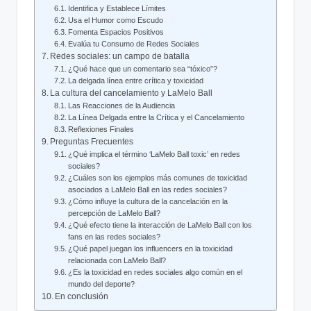
Identifica ⁤y‍ Establece Límites
Usa el Humor como Escudo
Fomenta‍ Espacios Positivos
Evalúa tu Consumo de Redes ‍Sociales
Redes sociales: un campo de batalla
¿Qué hace que un comentario sea⁣ “tóxico”?
La delgada línea entre crítica y toxicidad
La ⁣cultura del cancelamiento y LaMelo Ball
Las Reacciones de la Audiencia
La Línea Delgada entre la⁤ Crítica y el Cancelamiento
Reflexiones⁣ Finales
Preguntas Frecuentes
¿Qué ‍implica el término ‘LaMelo Ball toxic’ en redes
sociales?
¿Cuáles son ⁤los ejemplos más comunes de toxicidad
asociados a LaMelo Ball en las redes sociales?
¿Cómo influye la cultura de la cancelación en‌ la
percepción ‍de ​LaMelo Ball?
¿Qué efecto‌ tiene la interacción de LaMelo Ball con los
⁤fans en ⁤las redes sociales?
¿Qué ‌papel juegan ⁣los influencers en la toxicidad
relacionada ⁤con LaMelo Ball?
¿Es la toxicidad en redes sociales algo común ⁤en el
mundo del ‍deporte?
En conclusión