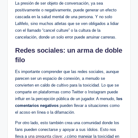
La presión⁢ de ser objeto de ‍conversación, ​ya sea
positivamente ⁤o negativamente, puede generar⁢ un efecto
cascada en⁢ la salud‍ mental de una​ persona. Y no solo
LaMelo, sino muchos⁤ atletas‌ que se ven obligados ⁤a lidiar
con el llamado‌ “cancel⁢ culture”‍ o ​la⁢ cultura de la
cancelación, donde un ⁤solo error puede arruinar carreras.
Redes sociales: ‌un arma de doble​
filo
Es importante comprender que ‌las ⁤redes sociales, aunque
parecen ser un espacio de conexión, a⁤ menudo se
‍convierten en ‍caldo de cultivo para la toxicidad. ⁣Lo que se
comparte en ⁢plataformas como​ Twitter o Instagram‍ puede
‌influir⁤ en la percepción ⁤pública ​de un ⁢jugador. A menudo,
los
comentarios negativos
pueden llevar a ⁤situaciones como
el acoso ​en línea o la difamación.
Por otro lado, esto también⁤ crea una ⁣comunidad donde los
fans pueden conectarse y apoyar a sus ídolos.​ Esto nos
lleva a
una pregunta clave
: ¿cómo manejar la ⁣toxicidad en