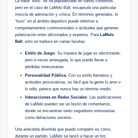
La frase “toxic” se ha popularizado en ‍varios⁤ contextos,
pero en el ⁣caso de LaMelo Ball,⁣ encapsula una particular
mezcla de admiración ​y crítica. En términos⁤ generales, lo
“toxic” en el ⁣ámbito ⁤deportivo puede referirse​ a
comportamientos controversiales o actitudes que generan
polarización entre ⁣aficionados y expertos. Para⁤
LaMelo
Ball
, ⁤esto se⁣ traduce en varias facetas:
Estilo de Juego
:⁢ Su manera de jugar es ‍electrizante,
pero a veces arriesgada, lo que puede llevar ⁢a⁣
pérdidas innecesarias.
Personalidad Pública
:‌ Con su estilo llamativo y
actitudes provocativas, es fácil​ que​ la gente lo‌ ame o
lo odie, parece que nunca hay un término medio.
Interacciones en⁢ Redes Sociales
:⁤ Las publicaciones
de LaMelo pueden ser​ un festín de comentarios,
donde se encuentran tanto seguidores entusiastas
como detractores severos.
Una anécdota divertida que puedo compartir es cómo,
durante un partido, LaMelo se lanzó a hacer ⁣un⁣ tiro