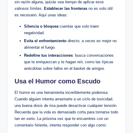
sin ​razón alguna, ⁤quizás sea⁤ tiempo ‌de ⁣aplicar⁤ esos
valiosos​ límites.
Establecer las fronteras
no es‌ solo útil:
es necesario. Aquí unas ideas:
Silencia o bloquea
cuentas ‍que solo ‌traen
negatividad.
Evita ​el enfrentamiento
directo; a veces ⁢es mejor no
‍alimentar el ⁢fuego.
Redefine tus interacciones
: busca conversaciones‌
que te enriquezcan ⁤y te hagan reír,⁣ como las típicas
anécdotas sobre fallos en⁢ el basket de​ amigos.
Usa el Humor como Escudo
El humor‍ es una herramienta increíblemente poderosa.
‌Cuando alguien intenta arrastrarte a un ciclo de toxicidad,
una buena dosis ⁣de risa puede desactivar cualquier tensión.
Recuerda que la vida es demasiado ⁤corta⁢ para tomarse todo
tan⁤ en serio. La próxima vez que te encuentres con⁣ un
comentario hiriente, intenta responder con‍ algo ‌como: