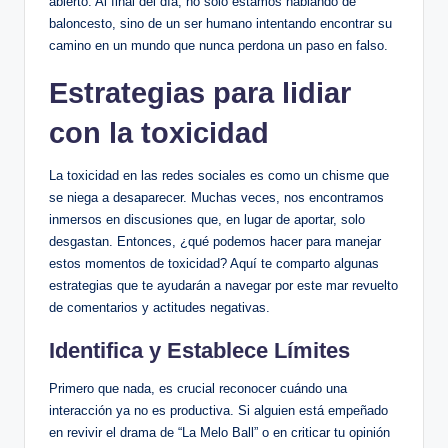
abierto. Al final del día, no sólo estamos hablando de
baloncesto, sino de ​un ser​ humano⁤ intentando encontrar su
camino en un mundo que nunca perdona ‌un paso en falso.
Estrategias para lidiar
con la toxicidad
La toxicidad en las redes sociales es como un chisme que
se niega a desaparecer. Muchas veces, nos encontramos
inmersos en discusiones⁤ que,​ en lugar de⁢ aportar, solo
desgastan. Entonces,⁤ ¿qué podemos hacer para manejar‌
estos momentos de ​toxicidad? ​Aquí te comparto algunas⁤
estrategias que te ayudarán a ⁤navegar por ⁢este mar revuelto
de comentarios y ⁢actitudes negativas.
Identifica ⁤y‍ Establece Límites
Primero⁤ que nada, es crucial reconocer‌ cuándo⁤ una
interacción ya no es productiva.⁢ Si alguien está ‌empeñado
⁤en‌ revivir el drama de “La Melo Ball” o en criticar tu opinión