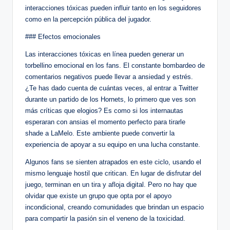
interacciones tóxicas pueden influir tanto en los seguidores
como ‌en la percepción pública del⁤ jugador.
### Efectos​ emocionales
Las interacciones tóxicas en ‍línea⁤ pueden ​generar un
torbellino⁢ emocional en los⁤ fans. El constante bombardeo de
comentarios negativos puede llevar a ansiedad⁣ y estrés.
¿Te has dado cuenta de cuántas ⁢veces, al entrar a Twitter
durante⁢ un ‍partido de los Hornets, lo primero que ves son‍
más críticas que​ elogios? Es ‌como si ⁢los internautas⁣
esperaran‍ con ansias el​ momento perfecto para tirarle
shade⁣ a⁤ LaMelo. Este ambiente puede convertir la
experiencia de apoyar a su equipo en una lucha constante.
Algunos fans se sienten atrapados en ⁢este‌ ciclo, ⁣usando⁤ el
mismo lenguaje hostil que critican. En lugar de disfrutar del
juego, terminan en un tira y afloja digital. Pero no hay ‍que
olvidar que existe un grupo ⁤que opta por el ‍apoyo
incondicional, creando comunidades que brindan un ‌espacio
para ‍compartir la pasión sin el‌ veneno de ⁣la toxicidad.