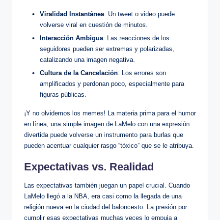
Viralidad Instantánea
: Un tweet o⁢ video puede
volverse viral en cuestión de ⁢minutos.⁤
Interacción Ambigua
: Las ⁢reacciones​ de los
seguidores pueden ser extremas⁤ y‌ polarizadas,
catalizando una‌ imagen negativa.
Cultura de la Cancelación
: Los errores⁢ son
⁤amplificados ⁤y perdonan poco, especialmente para‍
figuras ​públicas.
¡Y no‌ olvidemos los memes! La materia prima para ‍el humor
⁢en línea; una simple​ imagen de LaMelo con una expresión
⁢divertida puede volverse un ​instrumento‍ para burlas que
pueden acentuar​ cualquier rasgo “tóxico” que se⁢ le atribuya.
Expectativas vs. Realidad
Las expectativas también juegan un ⁢papel crucial. Cuando
LaMelo llegó a la NBA, era casi como la llegada de una
religión‌ nueva ‌en la⁣ ciudad ⁤del baloncesto. La presión ‍por
cumplir esas expectativas muchas veces lo empuja a