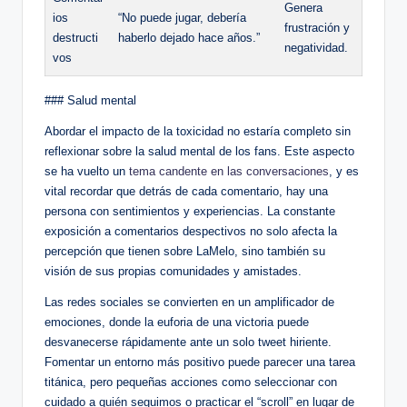
Genera
ios
“No puede‌ jugar, debería
frustración‌ y
destructi
haberlo⁢ dejado hace años.”
negatividad.
vos
###⁣ Salud mental
Abordar el impacto de la toxicidad no estaría completo sin
‌reflexionar sobre la ‌salud mental de los fans. ‍Este aspecto
se ha​ vuelto ⁢un
tema candente en las conversaciones
,⁣ y es
vital recordar que detrás de cada comentario, ⁣hay una​
persona con sentimientos y experiencias. La constante
⁢exposición‍ a comentarios ​despectivos no⁤ solo afecta la
‍percepción que tienen ⁢sobre LaMelo, ​sino también su
visión de ⁤sus‌ propias comunidades y amistades.
Las redes sociales se ‍convierten en ⁣un amplificador de⁣
emociones, ⁤donde la euforia de una⁣ victoria puede
‍desvanecerse rápidamente ante un solo ⁣tweet hiriente.
Fomentar un entorno más positivo​ puede parecer una tarea
titánica, pero pequeñas acciones como seleccionar con⁣
cuidado a quién seguimos o⁤ practicar el “scroll” en lugar de