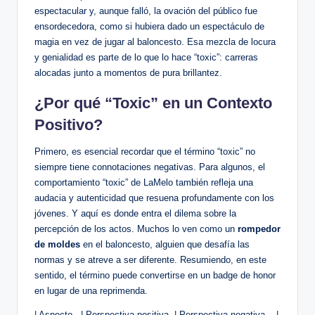
espectacular y, aunque falló, la ovación del público fue
ensordecedora, ⁢como si hubiera⁣ dado‌ un espectáculo de
magia en vez de jugar al baloncesto. Esa mezcla⁣ de locura
y genialidad es parte ‌de lo que lo⁢ hace “toxic”: carreras
alocadas junto a momentos de pura‍ brillantez.
¿Por qué “Toxic” en un Contexto
Positivo?
Primero, es‌ esencial ⁢recordar que el término “toxic” no
siempre tiene connotaciones negativas. Para algunos, el
⁣comportamiento “toxic” de LaMelo ⁣también refleja una
audacia y autenticidad que resuena profundamente con los
jóvenes. Y aquí es donde entra el ‍dilema sobre la
percepción de los actos. Muchos lo ven como un‍
rompedor
⁤de ​moldes
en el ⁣baloncesto, alguien que desafía las
normas y se atreve a ser diferente. ⁣Resumiendo, en este
sentido, el término puede convertirse en un badge de honor
en lugar⁣ de una reprimenda.
| Aspecto⁤ ​ ‌ | ⁤Perspectiva ⁢positiva ⁣ | Perspectiva negativa ​ ⁤ ​ |