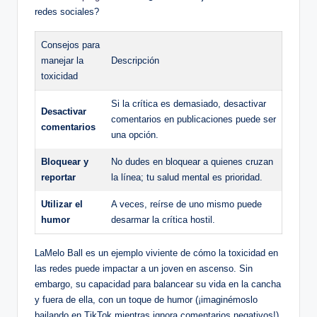
redes‌ sociales?
Consejos para‍
manejar⁣ la
Descripción
‌toxicidad
Si la crítica es demasiado, desactivar
Desactivar
comentarios en ‍publicaciones puede ser
comentarios
una​ opción.
Bloquear⁢ y
No dudes en ​bloquear⁣ a quienes cruzan
reportar
la línea; tu salud mental es prioridad.
Utilizar el
A veces, reírse de uno mismo puede
humor
desarmar ​la crítica hostil.
LaMelo⁢ Ball‍ es un ejemplo viviente de cómo la toxicidad‌ en⁤
las redes⁣ puede impactar a un joven en ascenso. Sin
embargo, su capacidad para balancear su vida en la cancha
y fuera de ella, con un toque de humor (¡imaginémoslo
bailando en TikTok mientras ​ignora comentarios negativos!),