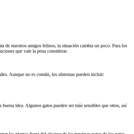
ta de nuestros amigos felinos, la situación cambia un poco. Para los
auciones que vale la pena considerar.
dades. Aunque no es común, los síntomas pueden incluir:
 buena idea. Algunos gatos pueden ser más sensibles que otros, así
er las plantas fuera del alcance de las traviesas patas de los gatos.