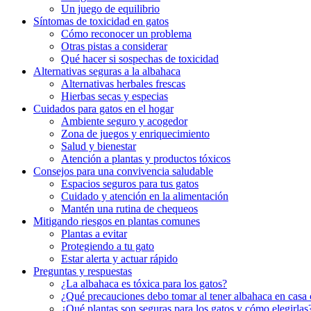
Un juego de equilibrio
Síntomas de toxicidad en gatos
Cómo reconocer un problema
Otras pistas a considerar
Qué hacer si sospechas de toxicidad
Alternativas seguras a la albahaca
Alternativas herbales frescas
Hierbas secas y especias
Cuidados para gatos en el hogar
Ambiente seguro y acogedor
Zona de juegos y enriquecimiento
Salud y bienestar
Atención a plantas y productos tóxicos
Consejos para una convivencia saludable
Espacios seguros para tus gatos
Cuidado y atención en la alimentación
Mantén una rutina de chequeos
Mitigando riesgos en plantas comunes
Plantas a evitar
Protegiendo a tu gato
Estar alerta y actuar rápido
Preguntas y respuestas
¿La albahaca es tóxica para los gatos?
¿Qué precauciones debo tomar al tener albahaca en casa
¿Qué plantas son seguras para los gatos y cómo elegirlas