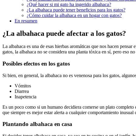
¿Qué hacer si mi gato ha ingerido albahaca?
¿La albahaca puede tener beneficios para los gatos?
¿Cómo cuidar la albahaca en un hogar con gatos?
En resumen
¿La albahaca puede afectar a los gatos?
La albahaca es una de esas hierbas aromáticas que nos hacen pensar en 
gatos, la albahaca no se considera una planta tóxica en sí, pero eso no
Posibles efectos en los gatos
Si bien, en general, la albahaca no es venenosa para los gatos, algu
Vómitos
Diarrea
Inapetencia
Es un poco como si un humano decidiera comerse un plato completo de 
que siempre es mejor estar alerta a cualquier comportamiento inusual
Plantando albahaca en casa
Si decides tener albahaca en casa, ya sea en tu cocina o en el jardín, 