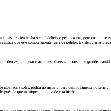
la pasta recién hecha o en el delicioso pesto casero, pero cuando se tra
 significa que esté completamente fuera de peligro. Existen ciertas prec
nos pueden experimentar reacciones adversas si consumen grandes canti
albahaca a solas; podría no matarlo, pero definitivamente no sería una
 después de que mastiquen un poco de esta hierba.
hay algunas recomendaciones que deberías seguir. Siempre es ideal manten