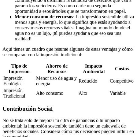
contribuyendo a disminuir la cantidad de desechos que van a
parar a los vertederos. Es como darle una segunda
oportunidad a esos árboles que se transformaron en papel.
Menor consumo de recursos
: La impresión sostenible utiliza
menos agua y energía, lo que significa que estás ayudando a
conservar esos recursos vitales. Imagina un mundo donde el
agua no es un lujo, ¡tú puedes ayudar a que eso sea una
realidad!
Aquí tienes un cuadro que resume algunas de estas ventajas y cómo
se comparan con la impresión tradicional:
Tipo de
Ahorro de
Impacto
Costos
Impresión
Recursos
Ambiental
Impresión
Menor uso de agua y
Reducido
Competitivo
Ecológica
energía
Impresión
Alto consumo
Alto
Variable
Tradicional
Contribución Social
No se trata solo de mejorar tu cifra de ganancias o tu impacto
ambiental; la impresión sostenible también tiene un cakewalk de
beneficios sociales. Considera cómo tus decisiones pueden influir en
la comunidad: