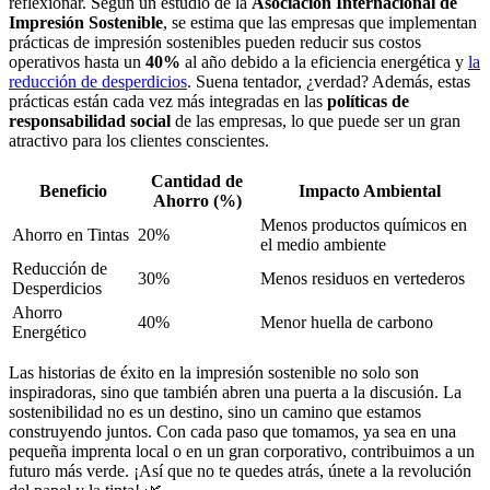
reflexionar. Según un estudio de la
Asociación Internacional de
Impresión Sostenible
, se estima que las empresas que implementan
prácticas de impresión sostenibles pueden reducir sus costos
operativos hasta un
40%
al año debido a la eficiencia energética y
la
reducción de desperdicios
. Suena tentador, ¿verdad? Además, estas
prácticas están cada vez más integradas en las
políticas de
responsabilidad social
de las empresas, lo que puede ser un gran
atractivo para los clientes conscientes.
Cantidad de
Beneficio
Impacto Ambiental
Ahorro (%)
Menos productos químicos en
Ahorro en Tintas
20%
el medio ambiente
Reducción de
30%
Menos residuos en vertederos
Desperdicios
Ahorro
40%
Menor huella de carbono
Energético
Las historias de éxito en la impresión sostenible no solo son
inspiradoras, sino que también abren una puerta a la discusión. La
sostenibilidad no es un destino, sino un camino que estamos
construyendo juntos. Con cada paso que tomamos, ya sea en una
pequeña imprenta local o en un gran corporativo, contribuimos a un
futuro más verde. ¡Así que no te quedes atrás, únete a la revolución