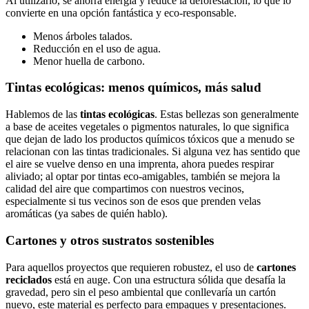
Al utilizarlo, se ahorra energía y reduce la deforestación, lo que lo
convierte en una opción fantástica y eco-responsable.
Menos árboles talados.
Reducción en el uso de agua.
Menor huella de carbono.
Tintas ecológicas: menos químicos, más salud
Hablemos de las
tintas ecológicas
. Estas bellezas son generalmente
a base de aceites vegetales o pigmentos naturales, lo que significa
que dejan de lado los productos químicos tóxicos que a menudo se
relacionan con las tintas tradicionales. Si alguna vez has sentido que
el aire se vuelve denso en una imprenta, ahora puedes respirar
aliviado; al optar por tintas eco-amigables, también se mejora la
calidad del aire que compartimos con nuestros vecinos,
especialmente si tus vecinos son de esos que prenden velas
aromáticas (ya sabes de quién hablo).
Cartones y otros sustratos sostenibles
Para aquellos proyectos que requieren robustez, el uso de
cartones
reciclados
está en auge. Con una estructura sólida que desafía la
gravedad, pero sin el peso ambiental que conllevaría un cartón
nuevo, este material es perfecto para empaques y presentaciones.