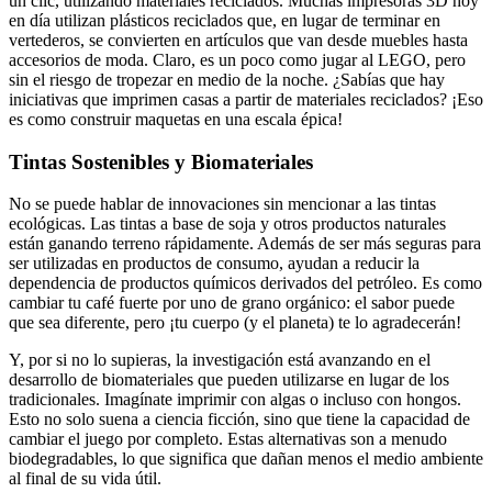
un clic, utilizando materiales reciclados. Muchas impresoras 3D hoy
en día utilizan plásticos reciclados que, en lugar de terminar en
vertederos, se convierten en artículos que van desde muebles hasta
accesorios de moda. Claro, es un poco como jugar al LEGO, pero
sin el riesgo de tropezar en medio de la noche. ¿Sabías que hay
iniciativas que imprimen casas a partir de materiales reciclados? ¡Eso
es como construir maquetas en una escala épica!
Tintas Sostenibles y Biomateriales
No se puede hablar de innovaciones sin mencionar a las tintas
ecológicas. Las tintas a base de soja y otros productos naturales
están ganando terreno rápidamente. Además de ser más seguras para
ser utilizadas en productos de consumo, ayudan a reducir la
dependencia de productos químicos derivados del petróleo. Es como
cambiar tu café fuerte por uno de grano orgánico: el sabor puede
que sea diferente, pero ¡tu cuerpo (y el planeta) te lo agradecerán!
Y, por si no lo supieras, la investigación está avanzando en el
desarrollo de biomateriales que pueden utilizarse en lugar de los
tradicionales. Imagínate imprimir con algas o incluso con hongos.
Esto no solo suena a ciencia ficción, sino que tiene la capacidad de
cambiar el juego por completo. Estas alternativas son a menudo
biodegradables, lo que significa que dañan menos el medio ambiente
al final de su vida útil.