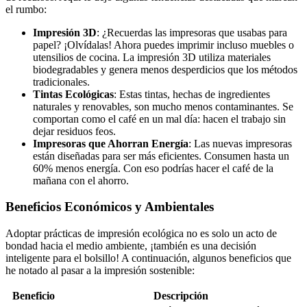
el rumbo:
Impresión 3D
: ¿Recuerdas las impresoras que usabas para
papel? ¡Olvídalas! Ahora puedes imprimir incluso muebles o
utensilios de cocina. La impresión 3D utiliza materiales
biodegradables y genera menos desperdicios que los métodos
tradicionales.
Tintas Ecológicas
: Estas tintas, hechas de ingredientes
naturales y renovables, son mucho menos contaminantes. Se
comportan como el café en un mal día: hacen el trabajo sin
dejar residuos feos.
Impresoras que Ahorran Energía
: Las nuevas impresoras
están diseñadas para ser más eficientes. Consumen hasta un
60% menos energía. Con eso podrías hacer el café de la
mañana con el ahorro.
Beneficios Económicos y Ambientales
Adoptar prácticas de impresión ecológica no es solo un acto de
bondad hacia el medio ambiente, ¡también es una decisión
inteligente para el bolsillo! A continuación, algunos beneficios que
he notado al pasar a la impresión sostenible:
Beneficio
Descripción