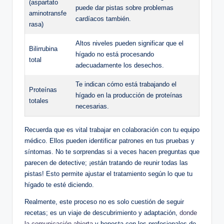
(aspartato
puede dar pistas sobre problemas
aminotransfe
cardíacos también.
rasa)
Altos niveles pueden significar que el
Bilirrubina
hígado no está procesando
total
adecuadamente los desechos.
Te indican cómo está trabajando el
Proteínas
hígado en la producción de proteínas
totales
necesarias.
Recuerda que es vital trabajar en colaboración con tu equipo
médico. Ellos pueden identificar patrones en tus pruebas y
síntomas. No te sorprendas si a veces hacen preguntas que
parecen de detective; ¡están tratando de reunir todas las
pistas! Esto permite ajustar el tratamiento según lo que tu
hígado te esté diciendo.
Realmente, este proceso no es solo cuestión de seguir
recetas; es un viaje de descubrimiento y adaptación,
donde
la comunicación abierta
y honesta con los profesionales de