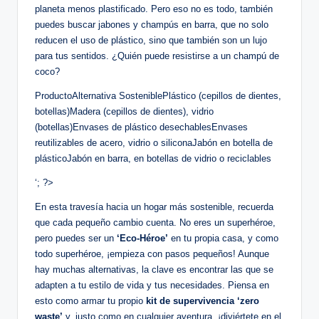
planeta menos plastificado. Pero eso no es todo, también
puedes buscar jabones y champús en barra, que no solo
reducen el uso de plástico, sino que también son un lujo
para tus sentidos. ¿Quién puede resistirse a un champú de
coco?
ProductoAlternativa SosteniblePlástico (cepillos de dientes,
botellas)Madera (cepillos de dientes), vidrio
(botellas)Envases de plástico desechablesEnvases
reutilizables de acero, vidrio o siliconaJabón en botella de
plásticoJabón en barra, en botellas de vidrio o reciclables
‘; ?>
En esta travesía hacia un hogar más sostenible, recuerda
que cada pequeño cambio cuenta. No eres un superhéroe,
pero puedes ser un
‘Eco-Héroe’
en tu propia casa, y como
todo superhéroe, ¡empieza con pasos pequeños! Aunque
hay muchas alternativas, la clave es encontrar las que se
adapten a tu estilo de vida y tus necesidades. Piensa en
esto como armar tu propio
kit de supervivencia ‘zero
waste’
y, justo como en cualquier aventura, ¡diviértete en el