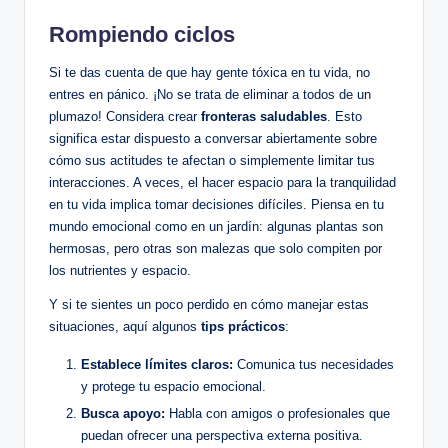
Rompiendo ‍ciclos
Si‍ te das cuenta ⁤de⁣ que ​hay gente⁢ tóxica en​ tu vida, no
entres en ⁤pánico. ¡No ‍se trata de eliminar a todos de⁢ un
plumazo!​ Considera⁤ crear​
fronteras saludables
. Esto
significa estar dispuesto a conversar ‌abiertamente sobre
cómo sus actitudes te afectan ​o ​simplemente⁢ limitar ⁤tus
interacciones. A ⁣veces, el hacer espacio ‌para la ⁣tranquilidad
en tu⁢ vida ⁤implica tomar decisiones difíciles. Piensa en tu
mundo emocional como en un jardín: algunas plantas‍ son
⁣hermosas, pero otras son malezas ⁤que solo compiten por‍
los nutrientes y espacio.
Y ⁤si te sientes un poco perdido ‍en cómo manejar estas
situaciones, aquí algunos
tips prácticos
:
Establece límites claros:
Comunica tus necesidades
y protege tu ‌espacio emocional.
Busca⁣ apoyo:
Habla con amigos o profesionales que
puedan⁢ ofrecer una perspectiva externa positiva.