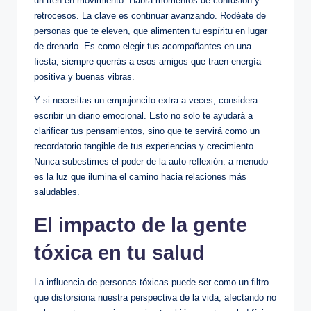
‌un tren en movimiento. Habrá ‌momentos ​de confusión ⁢y
retrocesos. La clave es continuar avanzando. Rodéate⁣ de
personas que te eleven, que alimenten ⁣tu espíritu en⁤ lugar
de drenarlo. ‍Es ⁤como elegir tus acompañantes en una
fiesta; ⁢siempre querrás ⁤a⁤ esos amigos que traen energía
positiva y buenas vibras.
Y si⁢ necesitas un empujoncito extra a veces, ⁣considera ​
escribir un ⁤diario emocional. Esto ‍no solo te ayudará a
⁢clarificar tus pensamientos, sino que te servirá ⁣como un
recordatorio tangible de tus experiencias y ​crecimiento.
Nunca subestimes el ⁢poder de la auto-reflexión: a menudo
⁢es la luz que ‍ilumina el camino ‌hacia relaciones‌ más
saludables.
El ⁢impacto ⁢de la gente
tóxica en tu salud
La​ influencia de personas tóxicas puede ser‌ como un ‌filtro
que distorsiona nuestra perspectiva de la vida, afectando no