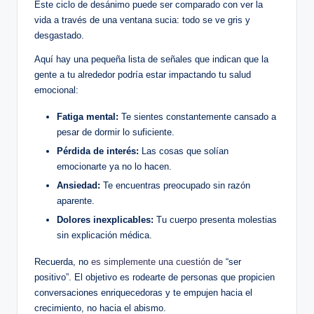
Este ‍ciclo de ⁣desánimo⁢ puede ser comparado con ver la
vida a través de una ventana sucia: ⁤todo ​se ve​ gris y
desgastado.
Aquí hay una pequeña lista de señales que⁣ indican que la
gente a tu alrededor podría ⁣estar impactando⁤ tu salud
emocional:
Fatiga mental:
Te sientes constantemente​ cansado a
pesar‍ de⁣ dormir lo suficiente.
Pérdida‍ de interés:
Las cosas que⁢ solían
emocionarte ya no lo⁢ hacen.
Ansiedad:
Te encuentras preocupado sin​ razón
aparente.
Dolores⁤ inexplicables:
Tu ​cuerpo⁤ presenta molestias
sin explicación ​médica.
Recuerda, no
es simplemente una cuestión de
“ser
positivo”. El objetivo es ⁢rodearte de ‌personas que propicien
conversaciones enriquecedoras y te empujen hacia ⁢el
crecimiento,⁤ no hacia el ‍abismo.