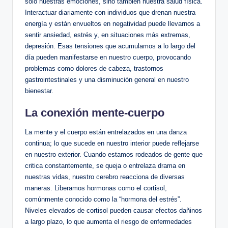
solo⁣ nuestras⁤ emociones, sino ⁢también nuestra salud física.
Interactuar diariamente con individuos ⁢que drenan ⁣nuestra​
energía y están envueltos en negatividad puede llevarnos a
sentir ansiedad, estrés y, en ⁣situaciones más extremas,
depresión. Esas tensiones que acumulamos⁣ a lo largo del
día pueden ‍manifestarse en ⁤nuestro cuerpo, provocando
problemas como dolores de cabeza, trastornos
gastrointestinales y una disminución‍ general en nuestro
bienestar.
La conexión mente-cuerpo
La​ mente y el cuerpo están entrelazados​ en una danza
continua;‌ lo que sucede en nuestro interior puede ⁢reflejarse
⁤en nuestro exterior. Cuando estamos rodeados de gente que
critica constantemente, se queja ⁤o entrelaza⁤ drama en
nuestras vidas, nuestro cerebro reacciona de ‍diversas
maneras. Liberamos hormonas como el cortisol,
comúnmente conocido como⁢ la “hormona del ‍estrés”. ​
Niveles elevados de cortisol pueden causar efectos dañinos
a largo ‍plazo,⁢ lo ‍que aumenta el riesgo de enfermedades