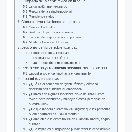
El ⁢impacto ⁢de la gente tóxica en tu salud
La conexión mente-cuerpo
Ruptura de la salud emocional
Rompiendo ‍ciclos
Cómo cultivar relaciones saludables
Conoce ‍tus límites
Rodéate de ⁣personas positivas
Fomenta la empatía y la comprensión
Mantén el sentido del humor
Lecciones de ‌libros sobre toxicidad
Identificación de ‍la toxicidad
La importancia de los límites
La auto-reflexión⁣ como ‍herramienta
Recuperación ⁢y crecimiento personal tras‌ la toxicidad
Encontrando⁣ el camino hacia el crecimiento
Preguntas ‍y respuestas
¿Qué es el ‌concepto de ‘gente tóxica’ y cómo se​
relaciona con ‍el bienestar emocional?
¿Cuáles son algunas lecciones clave del libro ‘Gente
tóxica’ para identificar y manejar a estas personas ‌en
nuestra vida?
¿De qué ⁣manera ‘Gente tóxica’ sugiere que las⁢ personas
pueden fortalecer su salud mental?
¿Cómo afecta la gente⁢ tóxica en el ámbito laboral, según
el libro?
¿Qué impactos a largo plazo puede⁤ tener la⁣ exposición a