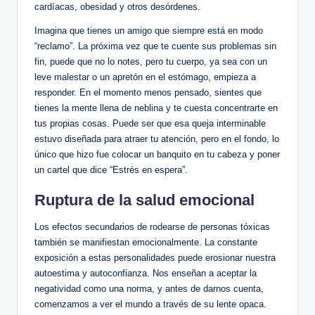
cardíacas, ​obesidad y otros‍ desórdenes.
Imagina que tienes un amigo que siempre⁣ está en⁣ modo‍
“reclamo”. La ⁢próxima ‌vez que te‌ cuente⁣ sus problemas sin
fin, puede​ que no lo notes, pero tu cuerpo, ya sea⁢ con​ un
leve malestar o un apretón en el‌ estómago, empieza a
⁢responder. En el⁢ momento menos pensado, sientes que
tienes la mente llena⁣ de neblina y te ​cuesta concentrarte en
tus propias cosas. Puede ser que⁢ esa ⁤queja interminable
estuvo diseñada para atraer tu ‍atención, pero en el fondo,⁤ lo
‌único que hizo ​fue⁢ colocar un banquito en tu cabeza y poner
un cartel ⁣que dice “Estrés en espera”.
Ruptura de la salud emocional
Los efectos secundarios de rodearse de personas tóxicas
también se manifiestan emocionalmente. La⁢ constante
exposición​ a estas personalidades puede erosionar nuestra
autoestima y autoconfianza. Nos enseñan a​ aceptar la
negatividad como⁣ una⁣ norma, y‌ antes de darnos cuenta,
comenzamos a ver ⁢el mundo a ⁤través ‌de su lente opaca.⁢