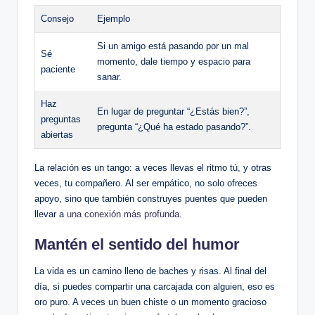
Consejo
Ejemplo
Si un amigo está pasando por ⁣un mal⁢
Sé
momento, dale‌ tiempo y‌ espacio para
paciente
sanar.
Haz⁢
En lugar de preguntar “¿Estás bien?”,
preguntas
pregunta “¿Qué​ ha estado pasando?”.
abiertas
La ⁣relación es un ⁢tango: a veces llevas⁣ el ⁢ritmo tú, y otras
‌veces, tu compañero. Al ser empático, no solo ofreces
apoyo, sino ​que también⁣ construyes puentes que pueden
llevar a
una conexión más profunda
.
Mantén el sentido del humor
La vida es un camino lleno de baches y risas.⁢ Al final del
día, si puedes ⁣compartir una ⁤carcajada⁢ con alguien, eso es
oro puro. A​ veces un buen chiste o un momento gracioso