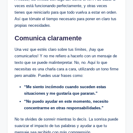
veces está funcionando perfectamente, y otras veces
tienes ⁢que​ reiniciarlo‌ para que ‍todo‍ vuelva ​a estar en ​orden.
Así que tómate⁣ el tiempo necesario para poner en‍ claro tus
propias necesidades.
Comunica claramente
Una vez⁣ que estés claro sobre‍ tus límites, ¡hay que
‍comunicarlos! Y no‌ me refiero a ⁤hacerlo con un ⁤mensaje de⁢
texto que se puede malinterpretar. ‌No, no. Aquí‍ lo que
necesitas es ‍una⁤ charla cara a cara, utilizando ‍un tono firme
pero amable. Puedes⁤ usar frases⁤ como:
“Me siento incómodo cuando suceden estas
situaciones y me gustaría que pararan.”
“No puedo ⁣ayudar ​en este ⁣momento, necesito‍
concentrarme en otras responsabilidades.”
No te olvides de sonreír mientras lo decís. La sonrisa puede⁣
suavizar el impacto⁤ de tus ‍palabras⁤ y ayudar ⁢a que ‍tu⁢
mensaje sea recibido⁤ con más comprensión.