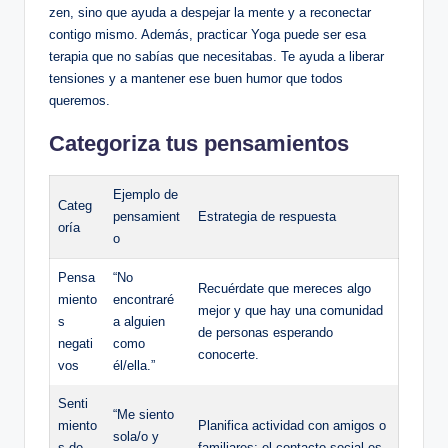
zen, sino que ayuda a despejar la mente y a reconectar
contigo mismo. Además, practicar Yoga puede ser esa
terapia que no sabías que necesitabas. Te ayuda a liberar
tensiones y a mantener ese buen humor que todos
queremos.
Categoriza tus pensamientos
Ejemplo de
Categ
pensamient
Estrategia de respuesta
oría
o
Pensa
“No
Recuérdate que mereces algo
miento
encontraré
mejor y que hay una comunidad
s
a alguien
de personas esperando
negati
como
conocerte.
vos
él/ella.”
Senti
“Me siento
miento
Planifica actividad con amigos o
sola/o y
s de
familiares; el contacto social es