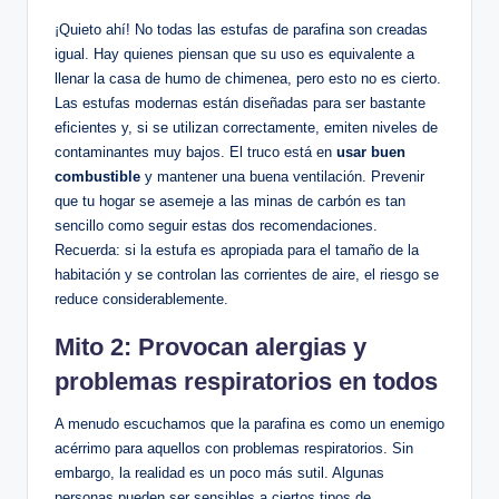
¡Quieto ahí! No todas las estufas ​de parafina son creadas
igual. Hay quienes piensan⁢ que su uso ‌es equivalente a
llenar la casa de humo de chimenea, pero esto no es cierto.⁤
Las estufas modernas ​están diseñadas para ser bastante
eficientes y, si se utilizan correctamente, emiten niveles⁣ de
contaminantes muy bajos. El truco está en
usar buen
combustible
y mantener⁣ una buena ventilación. ⁢Prevenir
que tu ‌hogar⁣ se asemeje a las minas de ⁢carbón es tan​
sencillo como seguir estas dos recomendaciones.
Recuerda: ​si ‍la ⁣estufa es apropiada para el tamaño de⁢ la
habitación y se controlan las corrientes de aire, el riesgo se
reduce considerablemente.
Mito 2: Provocan alergias y
problemas respiratorios ⁢en todos
A menudo escuchamos que la parafina es como un enemigo⁤
acérrimo para aquellos ​con problemas respiratorios. Sin
embargo, la realidad es un poco más sutil. Algunas
personas pueden ser sensibles a ciertos ⁢tipos‌ de⁣