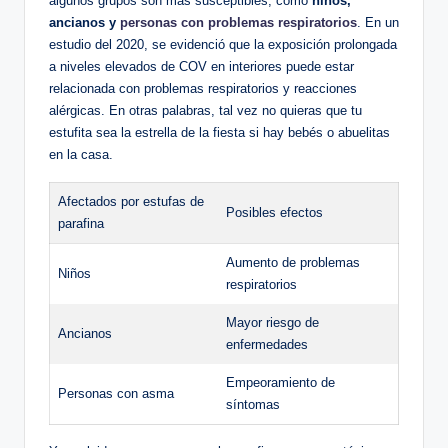
algunos grupos ⁢son más susceptibles, como
niños,⁤
ancianos ⁣y ⁤
personas con problemas respiratorios
. En⁣ un
estudio del 2020, ‍se evidenció que la exposición prolongada
a niveles elevados ‌de ‌COV ⁢en interiores puede estar
relacionada con problemas respiratorios y reacciones
alérgicas. En otras​ palabras, tal vez no⁣ quieras ​que tu
estufita sea la estrella de la ‍fiesta​ si hay ‍bebés o abuelitas
en la casa.
Afectados por estufas de
Posibles efectos
parafina
Aumento de problemas
Niños
respiratorios
Mayor riesgo de
Ancianos
enfermedades
Empeoramiento de
Personas con asma
síntomas