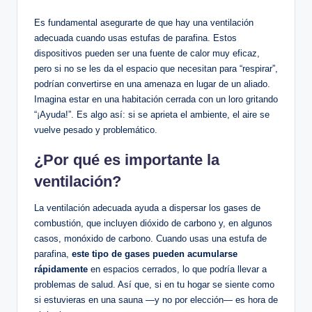
Es⁤ fundamental asegurarte⁣ de que hay una ventilación
adecuada cuando usas estufas de parafina.⁤ Estos
dispositivos pueden ser una fuente de calor muy​ eficaz,
pero si​ no se les da el espacio que​ necesitan para “respirar”,​
podrían convertirse en una amenaza en lugar de‌ un aliado.
Imagina estar en una habitación​ cerrada con ‍un loro ​gritando
“¡Ayuda!”. ​Es algo ⁤así: ‍si se‍ aprieta ⁢el ambiente, el aire se⁣
vuelve pesado y problemático.
¿Por qué ⁤es importante la
ventilación?
La ​ventilación adecuada ayuda a​ dispersar los gases de
combustión,​ que ‍incluyen dióxido de carbono ⁣y, en algunos
casos, monóxido ⁤de⁣ carbono. Cuando‌ usas una estufa⁣ de
parafina,
este ​tipo de gases pueden acumularse⁢
rápidamente
en espacios cerrados,‍ lo que podría llevar a
problemas ​de salud.‌ Así que, si‌ en ⁣tu hogar se siente como
si estuvieras ‍en una sauna —y no por elección— es hora de