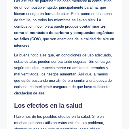
Las⁤ estufas‌ de parafina funcionan mediante la combustión
de un combustible líquido, principalmente parafina,⁣ que
liberan energía en ‍forma de ‌calor. Pero, como en ⁤una ⁤cena
de‌ familia, no todos los miembros se llevan bien. ⁢La
‌combustión incompleta puede producir
contaminantes⁤
como el monóxido ⁢de carbono y compuestos orgánicos
volátiles ⁣(COV)
, que son ‍enemigos de ⁣la calidad del aire en
interiores.
La buena noticia es que, en condiciones de⁣ uso ⁣adecuado,
estas‌ estufas pueden ser bastante seguras. Sin embargo,
según estudios, especialmente en ambientes cerrados ⁤y
mal ventilados, los⁤ riesgos aumentan. Así que, a menos
que estés buscando una atmósfera similar a⁣ una cueva de‍
carbono, es⁢ inteligente asegurarte de que haya suficiente
circulación de aire.
Los efectos en la salud
Hablemos de los posibles efectos en la salud. Si bien
muchas ‌personas utilizan‌ estas estufas​ sin problema,