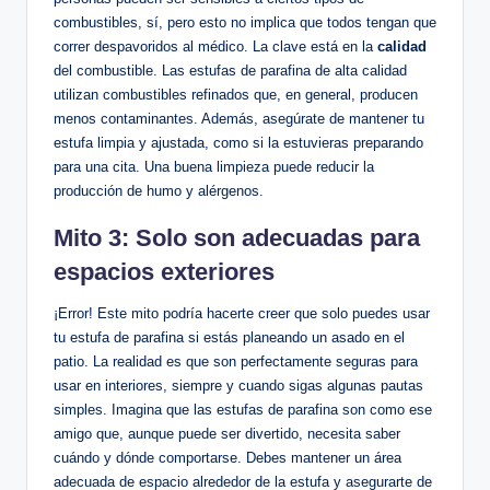
combustibles,‍ sí, pero esto⁣ no implica que todos tengan que
correr despavoridos al médico. La ⁢clave está en la
calidad
⁤
del combustible. Las estufas de parafina de alta calidad
utilizan combustibles refinados que, en general, producen
menos contaminantes. Además, asegúrate de mantener tu
estufa limpia y ajustada, como si⁢ la​ estuvieras preparando ​
para una cita. Una buena limpieza ⁣puede reducir la
producción de humo y alérgenos.
Mito 3: Solo son adecuadas para
espacios ⁣exteriores
¡Error!⁤ Este mito podría hacerte creer que solo⁣ puedes‍ usar
tu estufa de ⁤parafina ⁣si estás ⁣planeando un⁤ asado en⁣ el
‍patio. La realidad es que​ son perfectamente⁣ seguras para
usar en interiores, siempre y cuando⁢ sigas algunas pautas
simples. Imagina ⁤que las estufas de‌ parafina son​ como ese
amigo que,⁢ aunque puede ser divertido, necesita‍ saber
cuándo y dónde comportarse. Debes mantener ‍un área
adecuada de espacio alrededor de la estufa y asegurarte de‍