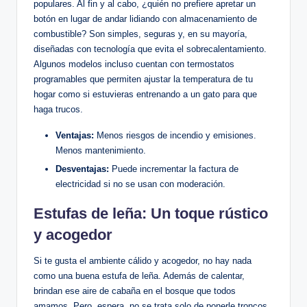
populares. ‍Al fin y al‍ cabo, ¿quién ⁢no prefiere apretar un
botón en lugar de andar lidiando con almacenamiento ‍de
combustible? Son simples, seguras y, en su mayoría,‌
diseñadas con tecnología ‍que evita el ‌sobrecalentamiento.
Algunos⁤ modelos ⁤incluso cuentan con termostatos
programables ‌que ⁤permiten ajustar la⁤ temperatura de tu
hogar ⁤como si estuvieras entrenando a ​un​ gato para que
haga trucos.
Ventajas:
Menos riesgos⁣ de incendio y emisiones.
Menos mantenimiento.
Desventajas:
‍Puede incrementar la factura de
electricidad ⁣si no se usan con moderación.
Estufas de leña: Un toque rústico
y acogedor
Si ‌te gusta el ambiente cálido y acogedor, no hay nada
como una buena estufa ⁣de leña. Además de‌ calentar,
brindan⁤ ese⁢ aire de cabaña​ en el bosque que todos
amamos. Pero, espera, no se ⁤trata ⁢solo⁤ de ponerle troncos