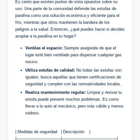
Es cierto‌ que existen puntos de vista opuestos sobre su
uso. Una parte de la‍ comunidad ⁤defiende las estufas ​de
parafina como una solución económica y eficiente para el
frío, ‌mientras que‌ otros mantienen la bandera de los‍
peligros⁤ a la salud. Entonces,‌ ¿qué puedes‌ hacer si​ decides
aceptar ⁢a ⁣la‍ parafina en tu hogar?
Ventilas el espacio:
Siempre asegúrate de que el
lugar ⁣esté bien ‍ventilado para dispersar ⁣cualquier gas
nocivo.
Utiliza​ estufas de ⁢calidad:
No todas las estufas son
iguales; busca aquellas que⁣ tienen certificaciones de
seguridad y cumplen con las​ normatividades locales.
Realiza mantenimiento regular:
Limpiar⁢ y revisar tu
estufa puede prevenir muchos problemas. Es como
llevar a tu auto al mecánico, pero más⁢ cálido​ y menos
ruidoso.
| Medidas de seguridad ⁣ ‌ | Descripción⁣ ⁢ ⁢ ⁤ |
|———————————|—————————————–|