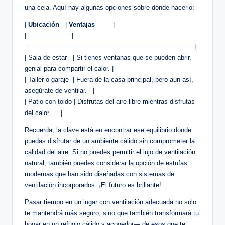
una ‍ceja. Aquí‍ hay algunas opciones sobre dónde hacerlo:
|
Ubicación
‌ ⁣ ⁢|⁢
Ventajas
‌ ‍ ‌ ⁣ ⁣ ⁣ ⁤ ⁣ |
|———————|
——————————————————————————|
| Sala de estar ‌ ‌ | Si tienes⁢ ventanas que ⁢se pueden ⁤abrir,
genial para compartir el⁤ calor.‌ |
| Taller o⁢ garaje ‍ | ‍Fuera de la casa principal, pero aún así,
asegúrate de ventilar. ‍ ⁤ |
| Patio⁢ con toldo ‌| Disfrutas del​ aire libre mientras​ disfrutas
del calor. ⁢ ‍ ‌ ‌ |
Recuerda, la clave está en encontrar ese equilibrio donde
puedas disfrutar de un ambiente​ cálido sin comprometer la​
calidad del ‌aire. Si no puedes permitir⁤ el lujo de ventilación
natural, también‍ puedes considerar la opción de estufas
modernas que ‌han sido diseñadas‌ con sistemas de
⁣ventilación incorporados. ¡El futuro es brillante!
Pasar ⁤tiempo en un lugar con ventilación adecuada no solo
te mantendrá más seguro, sino que también transformará tu
hogar en un refugio cálido y acogedor— de‌ esos⁤ que te