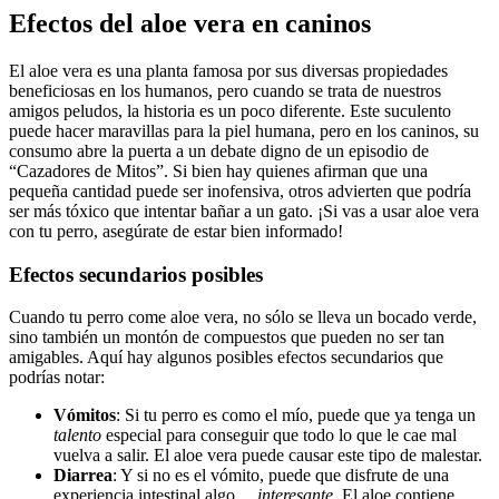
Efectos del aloe vera en caninos
El aloe vera es una planta famosa por sus diversas propiedades
beneficiosas en los humanos, pero cuando se trata de nuestros
amigos peludos, la historia es un poco diferente. Este suculento
puede hacer maravillas para la piel humana, pero en los caninos, su
consumo abre la puerta a un debate digno de un episodio de
“Cazadores de Mitos”. Si bien hay quienes afirman que una
pequeña cantidad puede ser inofensiva, otros advierten que podría
ser más tóxico que intentar bañar a un gato. ¡Si vas a usar aloe vera
con tu perro, asegúrate de estar bien informado!
Efectos secundarios posibles
Cuando tu perro come aloe vera, no sólo se lleva un bocado verde,
sino también un montón de compuestos que pueden no ser tan
amigables. Aquí hay algunos posibles efectos secundarios que
podrías notar:
Vómitos
: Si tu perro es como el mío, puede que ya tenga un
talento
especial para conseguir que todo lo que le cae mal
vuelva a salir. El aloe vera puede causar este tipo de malestar.
Diarrea
: Y si no es el vómito, puede que disfrute de una
experiencia intestinal algo…
interesante
. El aloe contiene