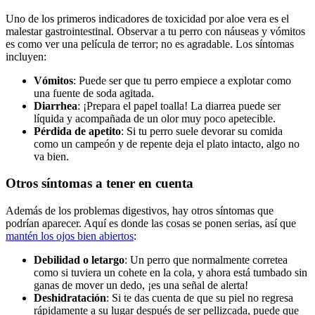
Uno de los primeros indicadores de toxicidad por aloe vera es el
malestar gastrointestinal. Observar a tu perro con náuseas y vómitos
es como ver una película de terror; no es agradable. Los síntomas
incluyen:
Vómitos
: Puede ser que tu perro empiece a explotar como
una fuente de soda agitada.
Diarrhea
: ¡Prepara el papel toalla! La diarrea puede ser
líquida y acompañada de un olor muy poco apetecible.
Pérdida de apetito
: Si tu perro suele devorar su comida
como un campeón y de repente deja el plato intacto, algo no
va bien.
Otros síntomas a tener en cuenta
Además de los problemas digestivos, hay otros síntomas que
podrían aparecer. Aquí es donde las cosas se ponen serias, así que
mantén los ojos bien abiertos
:
Debilidad o letargo
: Un perro que normalmente corretea
como si tuviera un cohete en la cola, y ahora está tumbado sin
ganas de mover un dedo, ¡es una señal de alerta!
Deshidratación
: Si te das cuenta de que su piel no regresa
rápidamente a su lugar después de ser pellizcada, puede que