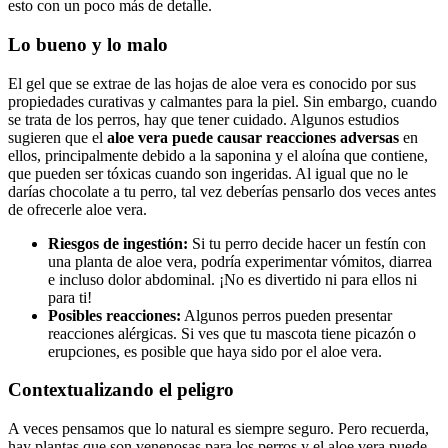
esto con un poco más de detalle.
Lo bueno y lo malo
El gel que se extrae de las hojas de aloe vera es conocido por sus
propiedades curativas y calmantes para la piel. Sin embargo, cuando
se trata de los perros, hay que tener cuidado. Algunos estudios
sugieren que el
aloe vera puede causar reacciones adversas
en
ellos, principalmente debido a la saponina y el aloína que contiene,
que pueden ser tóxicas cuando son ingeridas. Al igual que no le
darías chocolate a tu perro, tal vez deberías pensarlo dos veces antes
de ofrecerle aloe vera.
Riesgos de ingestión:
Si tu perro decide hacer un festín con
una planta de aloe vera, podría experimentar vómitos, diarrea
e incluso dolor abdominal. ¡No es divertido ni para ellos ni
para ti!
Posibles reacciones:
Algunos perros pueden presentar
reacciones alérgicas. Si ves que tu mascota tiene picazón o
erupciones, es posible que haya sido por el aloe vera.
Contextualizando el peligro
A veces pensamos que lo natural es siempre seguro. Pero recuerda,
hay plantas que son venenosas para los perros y el aloe vera puede