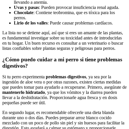
llevando a anemia.
Uvas y pasas
: Pueden provocar insuficiencia renal aguda.
Chocolate
: Contiene teobromina, que es tóxica para los
perros.
Lirio de los valles
: Puede causar problemas cardíacos.
La lista no se detiene aquí, así que si eres un amante de las plantas,
es fundamental investigar sobre su toxicidad antes de introducirlas
en tu hogar. Un buen recurso es consultar a un veterinario o buscar
listas confiables sobre plantas seguras y peligrosas para perros.
¿Cómo puedo cuidar a mi perro si tiene problemas
digestivos?
Si tu perro experimenta
problemas digestivos
, ya sea por la
ingestión de aloe vera o por otras razones, existen ciertas medidas
que puedes tomar para ayudarlo a recuperarse. Primero, asegúrate de
mantenerlo hidratado
, ya que los vómitos y la diarrea pueden
llevar a la deshidratación. Proporcionarle agua fresca y en dosis
pequeñas puede ser útil.
En segundo lugar, es recomendable ofrecerle una dieta blanda
durante uno o dos días. Puedes preparar arroz blanco cocido
mezclado con un poco de pollo sin piel y sin huesos para facilitar la
digestión. Esto ayudará a calmar su estómago y proporcionarle