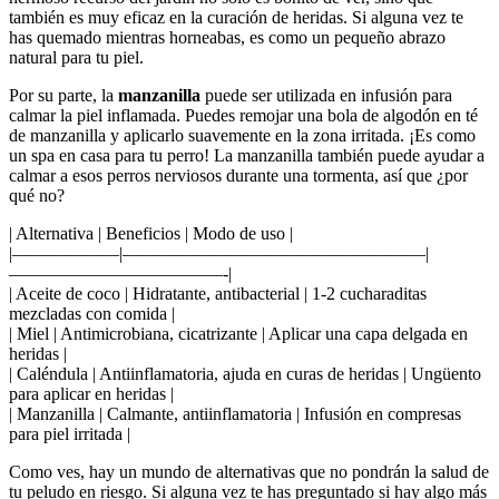
también es muy eficaz en la curación de heridas. Si alguna vez te
has quemado mientras horneabas, es como un pequeño abrazo
natural para tu piel.
Por su parte, la
manzanilla
puede ser utilizada en infusión para
calmar la piel inflamada. Puedes remojar una bola de algodón en té
de manzanilla y aplicarlo suavemente en la zona irritada. ¡Es como
un spa en casa para tu perro! La manzanilla también puede ayudar a
calmar a esos perros nerviosos durante una tormenta, así que ¿por
qué no?
| Alternativa | Beneficios | Modo de uso |
|——————|—————————————————|
————————————-|
| Aceite de coco | Hidratante, antibacterial | 1-2 cucharaditas
mezcladas con comida |
| Miel | Antimicrobiana, cicatrizante | Aplicar una capa delgada en
heridas |
| Caléndula | Antiinflamatoria, ajuda en curas de heridas | Ungüento
para aplicar en heridas |
| Manzanilla | Calmante, antiinflamatoria | Infusión en compresas
para piel irritada |
Como ves, hay un mundo de alternativas que no pondrán la salud de
tu peludo en riesgo. Si alguna vez te has preguntado si hay algo más