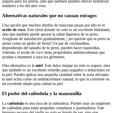
seguras para los perros, sino que también pueden ofrecer beneficios
similares a los del aloe vera.
Alternativas naturales que no causan estragos
Una opción que muchos dueños de mascotas pasan por alto es el
aceite de coco
. Este elixir dorado no solo es un excelente hidratante,
sino que también puede apoyar la salud digestiva de tu perro.
Asegúrate de introducirlo gradualmente,; ¡no querrás que tu perro se
sienta como un globo de fiesta! Un par de cucharaditas,
dependiendo del tamaño de tu perro, pueden hacer maravillas.
Además, el aceite de coco tiene propiedades antimicrobianas que
ayudan a mantener a raya los gérmenes.
Otra alternativa es la
miel
. Este dulce manjar no solo es seguro, sino
que también es un excelente remedio para rasguños o irritaciones en
la piel. Puedes aplicar una pequeña cantidad sobre la zona afectada:
la miel actúa como un antimicrobiano natural, lo que la convierte en
un excelente aliado para calmar la piel.
El poder del caléndula y la manzanilla
La
caléndula
es otra joya de la naturaleza. Puedes usar un ungüento
de caléndula para tratar pequeñas cortaduras y quemaduras. Este
hermoso recurso del jardín no solo es bonito de ver, sino que