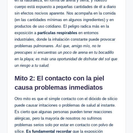
en⁣ la naturaleza, en forma de arena ⁣y tierra, y nuestro‍
cuerpo está expuesto a pequeñas cantidades de él ‌a⁢ diario
sin efectos nocivos aparente. Nos acompaña en la comida⁤
(en las cantidades mínimas en ‍algunos ingredientes) y​ en
productos de ‍uso cotidiano. ⁢El peligro⁣ radica más en la⁤
exposición a
partículas‌ respirables
en entornos⁢
industriales, donde la inhalación constante puede provocar
problemas pulmonares.
Así que, amigo mío,⁢ no te
preocupes si encuentras un poco ⁣de arena‍ en ⁢tu bocadillo
en la playa; es más una oportunidad de disfrutar del sol que
un riesgo a tu salud.
Mito 2: El contacto con la piel
causa ⁤problemas inmediatos
Otro⁤ mito es que ⁤el simple contacto con el dióxido de silicio
puede causar irritaciones o⁣ problemas de salud al instante.
Es cierto que algunas personas pueden tener ‌reacciones
alérgicas, pero la ‍mayoría de nosotros no sufrimos
problemas serios solo⁤ por estar en contacto ⁣con​ polvo ‌de
sílice.
Es ​fundamental recordar
que⁣ la exposición