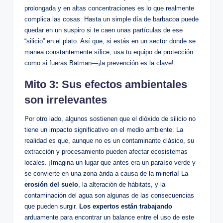
prolongada y en altas concentraciones es ‌lo​ que realmente
complica las ​cosas. Hasta un simple día de barbacoa puede
quedar en un suspiro si⁤ te caen unas partículas de ese
“silicio” en el plato. Así que, si ‍estás ⁤en un ‌sector donde se
manea constantemente sílice, usa tu equipo de protección
como si fueras‍ Batman—¡la prevención es la clave!
Mito 3:⁤ Sus efectos ambientales
son irrelevantes
Por otro lado, ⁢algunos sostienen que ⁣el dióxido de silicio no ​
tiene un impacto significativo en ‌el medio ambiente.​ La
realidad es que, aunque no es‌ un ​contaminante clásico, su
extracción y procesamiento pueden afectar‌ ecosistemas
locales. ⁢¡Imagina ⁤un lugar que ⁣antes era un ​paraíso verde y
se convierte en una zona árida a causa de ⁤la minería! La
erosión del suelo
, la alteración de hábitats,‌ y ‍la
contaminación del ⁤agua son algunas‍ de⁣ las consecuencias
⁢que pueden​ surgir.
Los​ expertos están trabajando
​
arduamente para encontrar un ⁣balance entre el uso⁢ de este