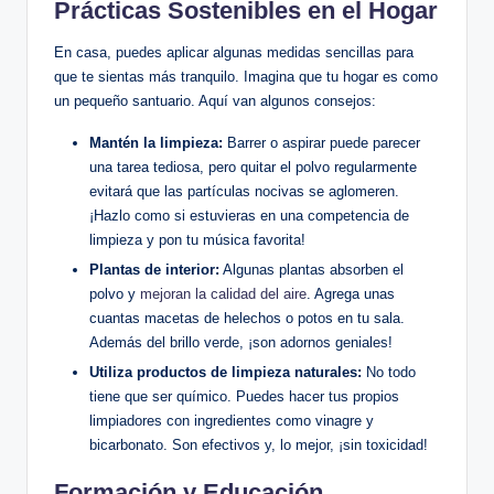
Prácticas Sostenibles en el‍ Hogar
En casa, puedes⁣ aplicar algunas medidas sencillas para
que te sientas más tranquilo. Imagina que tu hogar es⁢ como
‍un pequeño‌ santuario. ⁣Aquí⁢ van algunos consejos:
Mantén la limpieza:
​Barrer o​ aspirar puede parecer
una tarea tediosa,⁢ pero‌ quitar el polvo regularmente
evitará que las‍ partículas‍ nocivas se aglomeren.
¡Hazlo como ‍si estuvieras en una competencia de
limpieza y pon tu​ música favorita!
Plantas de interior:
Algunas plantas absorben el
polvo​ y
mejoran la calidad del aire
. Agrega unas
cuantas macetas de helechos o​ potos en tu sala.
Además del brillo verde, ¡son ⁣adornos geniales!
Utiliza productos de limpieza⁢ naturales:
No todo
tiene que ser ​químico. Puedes hacer tus propios
limpiadores⁤ con ingredientes como vinagre y
bicarbonato. Son efectivos ‌y, lo mejor, ¡sin toxicidad!
Formación y‌ Educación