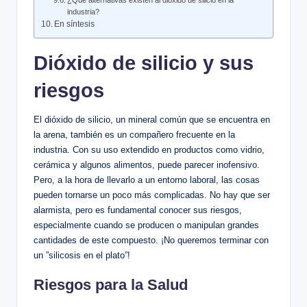
¿Qué⁣ alternativas existen al‍ dióxido ⁢de silicio en la
industria?
En síntesis
Dióxido de silicio y sus
riesgos
El dióxido de‌ silicio, un mineral común que⁢ se‍ encuentra en
la arena,‌ también​ es un ⁣compañero frecuente en la
industria.​ Con su uso extendido en productos como vidrio,
cerámica y ⁣algunos alimentos, puede parecer inofensivo. ​
Pero, a la hora de llevarlo a un entorno‍ laboral, las cosas
pueden‍ tornarse ⁣un poco más⁤ complicadas. No hay que ser
alarmista, pero es fundamental ‌conocer sus riesgos,
especialmente cuando se producen o manipulan grandes
cantidades de este ​compuesto. ¡No​ queremos⁢ terminar‌ con
un ⁢”silicosis en ⁣el plato”!
Riesgos ‍para la Salud