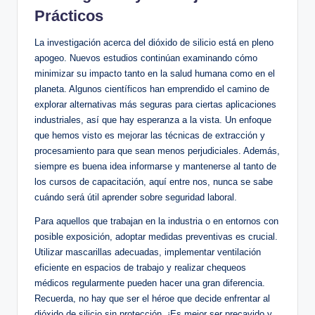
Prácticos
La investigación acerca ⁤del‍ dióxido de silicio está en pleno
apogeo. Nuevos ‍estudios ⁣continúan examinando cómo
minimizar su impacto tanto en la salud humana como en el
planeta. Algunos científicos han⁢ emprendido‍ el camino de
explorar alternativas más seguras ⁣para ciertas aplicaciones‌
industriales, así⁤ que hay esperanza a la vista. Un enfoque⁢
que hemos visto es ⁣mejorar las técnicas‌ de extracción y
⁢procesamiento para que sean menos⁣ perjudiciales. Además,
siempre es​ buena idea informarse ⁤y ​mantenerse ‌al tanto de
los cursos de capacitación, aquí⁣ entre nos, nunca se‌ sabe
cuándo será⁢ útil aprender sobre seguridad laboral.
Para aquellos que trabajan ⁣en la industria o en entornos con
posible exposición, ​adoptar medidas preventivas es crucial.
Utilizar mascarillas adecuadas, implementar ventilación
eficiente en espacios de trabajo y realizar chequeos
médicos regularmente pueden ⁤hacer una gran ‌diferencia.
Recuerda, no hay que⁣ ser el héroe que decide enfrentar​ al
dióxido de silicio sin protección. ¡Es mejor ⁢ser precavido y