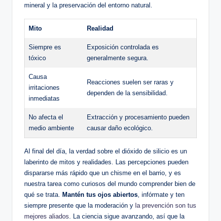
mineral ‌y‍ la preservación‍ del ‍entorno natural.
Mito
Realidad
Siempre es
Exposición​ controlada es‍
tóxico
generalmente segura.
Causa⁣
Reacciones suelen ser raras y
irritaciones
dependen‌ de la sensibilidad.
inmediatas
No afecta⁣ el
Extracción y procesamiento ‌pueden
medio ambiente
causar⁤ daño ecológico.
Al‌ final del día, la verdad sobre‌ el ​dióxido de silicio es ​un
laberinto​ de mitos y realidades. Las‌ percepciones pueden
⁢dispararse más‍ rápido​ que un chisme en el barrio, y es
⁢nuestra ‌tarea como curiosos del mundo comprender bien de
​qué se trata.
Mantén tus⁣ ojos abiertos
, infórmate ‌y ten
siempre⁤ presente que la⁣ moderación y ‍
la prevención son tus
mejores aliados
. La ​ciencia sigue avanzando, así que ⁢la