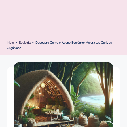
Inicio
»
Ecología
»
Descubre Cómo el Abono Ecológico Mejora tus Cultivos
Orgánicos