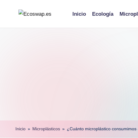
Inicio
Ecología
Micropl
Skip
to
content
Inicio
»
Microplásticos
»
¿Cuánto microplástico consumimos a