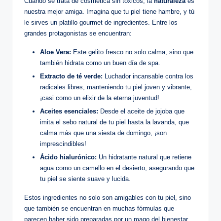
Cuando se trata de cosmética sin tóxicos, la
naturaleza
es
nuestra mejor amiga. Imagina que tu piel tiene hambre, y tú
le sirves un platillo gourmet de ingredientes. Entre los
grandes protagonistas se encuentran:
Aloe Vera:
Este gelito fresco no solo calma, sino que
también hidrata como un buen día de spa.
Extracto de té verde:
Luchador incansable contra los
radicales libres, manteniendo tu piel joven y vibrante,
¡casi como un elixir de la eterna juventud!
Aceites esenciales:
Desde el aceite de jojoba que
imita el sebo natural de tu piel hasta la lavanda, que
calma más que una siesta de domingo, ¡son
imprescindibles!
Ácido hialurónico:
Un hidratante natural que retiene
agua como un camello en el desierto, asegurando que
tu piel se siente suave y lucida.
Estos ingredientes no solo son amigables con tu piel, sino
que también se encuentran en muchas fórmulas que
parecen haber sido preparadas por un mago del bienestar.