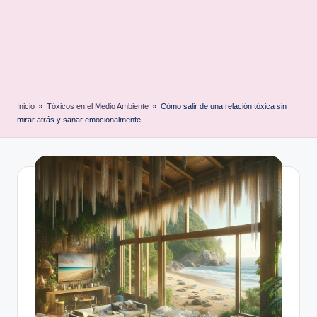
Inicio
»
Tóxicos en el Medio Ambiente
»
Cómo salir de una relación tóxica sin
mirar atrás y sanar emocionalmente