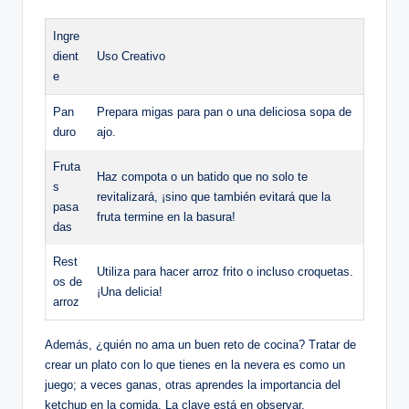
Ingre
dient
Uso Creativo
e
Pan
Prepara migas para pan o una deliciosa sopa de
duro
ajo.
Fruta
Haz compota o un batido que no solo te
s
revitalizará, ¡sino que también evitará que la
pasa
fruta termine en la basura!
das
Rest
Utiliza para hacer arroz frito o incluso croquetas.
os de
¡Una delicia!
arroz
Además, ¿quién no ama un buen reto de cocina? Tratar de
crear un plato con lo que tienes en la nevera es como un
juego; a veces ganas, otras aprendes la importancia del
ketchup en la comida. La clave está en observar,