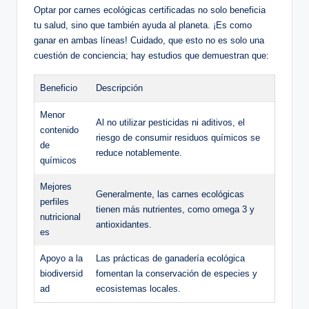
Optar por carnes ecológicas certificadas no solo beneficia
tu salud, sino que también ayuda al planeta. ¡Es como
ganar en ambas líneas! Cuidado, que esto no es solo una
cuestión de conciencia; hay estudios que demuestran que:
Beneficio
Descripción
Menor
Al no utilizar pesticidas ni aditivos, el
contenido
riesgo de consumir residuos químicos se
de
reduce notablemente.
químicos
Mejores
Generalmente, las carnes ecológicas
perfiles
tienen más nutrientes, como omega 3 y
nutricional
antioxidantes.
es
Apoyo a la
Las prácticas de ganadería ecológica
biodiversid
fomentan la conservación de especies y
ad
ecosistemas locales.