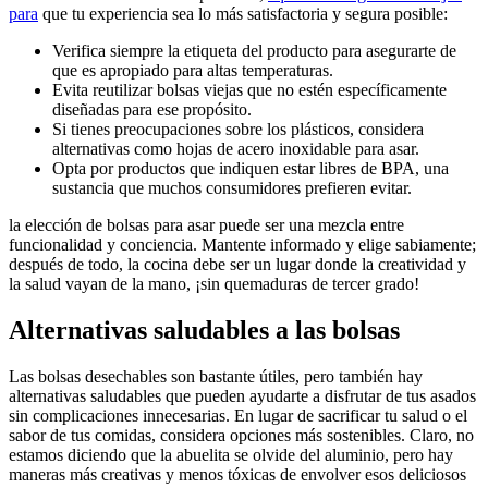
para
que tu⁣ experiencia sea⁢ lo más ‌satisfactoria y⁤ segura posible:
Verifica siempre la etiqueta del producto para asegurarte ‍de
que es apropiado para altas temperaturas.
Evita‍ reutilizar​ bolsas viejas que no estén específicamente
diseñadas​ para ese propósito.
Si tienes preocupaciones sobre ⁢los plásticos, considera ​
alternativas como‌ hojas ‌de acero inoxidable para asar.
Opta por productos que indiquen estar libres de BPA, una
sustancia‌ que muchos consumidores⁤ prefieren ⁣evitar.
la ⁣elección de bolsas para asar ‍puede ser ⁣una mezcla entre
funcionalidad y conciencia. Mantente⁤ informado y elige sabiamente;
después de todo, la‌ cocina debe ser un lugar donde la ​creatividad y‍
la salud vayan de la ⁢mano, ⁤¡sin ⁢quemaduras de tercer‌ grado!
Alternativas ‌saludables a las bolsas
Las⁤ bolsas desechables‍ son bastante útiles, pero también hay
alternativas saludables que pueden ayudarte a ⁢disfrutar de tus asados
sin complicaciones innecesarias. En⁤ lugar de sacrificar tu salud ‍o el
sabor de tus‌ comidas, considera ‍opciones más ⁢sostenibles. Claro, no
estamos diciendo que ​la abuelita​ se ⁣olvide⁣ del aluminio, ‌pero hay
maneras más creativas y menos tóxicas de envolver esos deliciosos ​