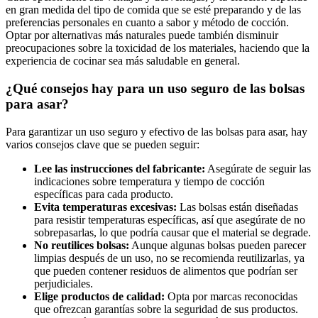
en gran medida del tipo de comida que se esté preparando y de ⁢las​
preferencias personales ‌en cuanto a⁣ sabor y método⁢ de ‍cocción.
Optar ⁤por ⁤alternativas más naturales puede también disminuir
preocupaciones sobre⁤ la toxicidad de los‌ materiales, haciendo ‍que⁤ la
experiencia de cocinar ⁣sea⁣ más​ saludable en general.
¿Qué consejos hay⁤ para un uso seguro de las bolsas
para asar?
Para garantizar un uso seguro y efectivo⁣ de⁢ las bolsas para asar, hay⁤
varios consejos clave que se pueden seguir:
Lee las instrucciones del fabricante:
Asegúrate de ​seguir las
indicaciones sobre‍ temperatura y tiempo de cocción
específicas para​ cada producto.
Evita temperaturas ‍excesivas:
Las bolsas están ⁣diseñadas⁣
para resistir ⁤temperaturas específicas, ‍así que‍ asegúrate ‍de‍ no
sobrepasarlas, ⁣lo que‍ podría⁤ causar ‌que‌ el material ‌se degrade.
No reutilices bolsas:
Aunque algunas bolsas pueden ⁤parecer
limpias después de un ‌uso, no se recomienda ⁤reutilizarlas, ya
⁤que pueden contener residuos de⁢ alimentos⁤ que podrían ​ser
perjudiciales.
Elige productos⁣ de calidad:
Opta ​por⁢ marcas reconocidas‍
que ofrezcan garantías sobre la seguridad⁢ de‌ sus ‍productos.