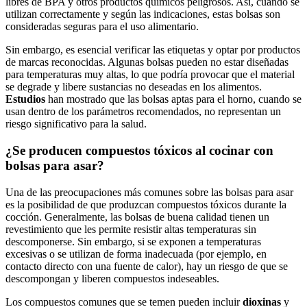
libres de BPA y otros productos químicos‌ peligrosos.​ Así, cuando se
​utilizan correctamente ‍y según ​las⁢ indicaciones, estas bolsas⁣ son
consideradas seguras para ​el uso ‌alimentario.
Sin embargo,⁣ es esencial verificar las etiquetas y optar por productos
de ‍marcas reconocidas. Algunas bolsas pueden no estar‍ diseñadas
para temperaturas muy altas,⁣ lo que⁢ podría provocar que ⁣el material
⁣se ‍degrade y ‍libere sustancias no deseadas ‍en los alimentos.
Estudios
han mostrado que​ las bolsas aptas para el horno, cuando se⁣
usan dentro ‍de los parámetros recomendados, ‌no representan ⁢un
riesgo significativo‍ para la salud.
¿Se​ producen compuestos tóxicos al cocinar con
⁣bolsas para asar?
Una⁢ de las preocupaciones⁢ más comunes sobre las bolsas ​para asar‌
es ⁤la posibilidad de ⁢que produzcan compuestos tóxicos durante la
⁣cocción. Generalmente, las bolsas de buena calidad tienen un
revestimiento que les permite resistir altas temperaturas ⁣sin
descomponerse. Sin embargo, si ​se exponen a temperaturas
excesivas o se utilizan de forma inadecuada ⁤(por ejemplo, en
contacto⁤ directo con una⁢ fuente de ⁣calor), hay un riesgo de ⁢que se
descompongan y ​liberen compuestos⁤ indeseables.
Los compuestos comunes⁤ que ‍se temen​ pueden ⁢incluir
dioxinas
y