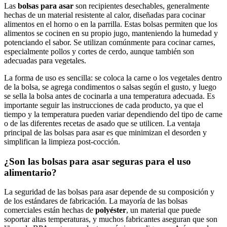
Las
bolsas para asar
son ‍recipientes desechables, ⁤generalmente ​
hechas⁣ de un ⁤material resistente‌ al calor, ‌diseñadas ​para cocinar
alimentos ‌en el horno o en la parrilla.‍ Estas bolsas permiten que los
alimentos ⁣se cocinen en su propio jugo, manteniendo la ‌humedad y
potenciando‌ el sabor. ⁣Se utilizan comúnmente para cocinar carnes,
especialmente⁤ pollos y cortes de cerdo, ⁣aunque⁢ también son
adecuadas para ⁣vegetales.
La forma de uso es sencilla: se coloca la carne o los⁢ vegetales dentro
de la bolsa, ​se agrega ⁤condimentos o salsas ⁢según⁢ el gusto, ‍y luego
se sella la bolsa​ antes‍ de cocinarla a una temperatura adecuada. Es
importante‌ seguir las instrucciones de cada ​producto, ya que el
tiempo y la temperatura pueden variar ​dependiendo ‌del tipo de carne
⁣o de las diferentes recetas⁢ de asado que se utilicen. La ventaja
principal de las‌ bolsas para asar es ⁣que minimizan el desorden y
simplifican la limpieza post-cocción.
¿Son las bolsas para asar‍ seguras para el uso
alimentario?
La seguridad de las bolsas para asar depende de su composición⁢ y
de los estándares de ‍fabricación.⁣ La⁢ mayoría de las​ bolsas​
comerciales están hechas de
polyéster
, un material que⁣ puede
soportar altas ​temperaturas, y muchos fabricantes aseguran que son