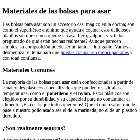
Materiales de las bolsas para asar
Las‌ bolsas‌ para asar ​son un accesorio casi mágico en la ​cocina; son
como ‍el superhéroe anónimo que ayuda a cocinar ‌esos ‍deliciosos
⁢platillos sin ‍que ​se ​nos ​queme ‌la casa. Pero, ¿alguna vez te has
preguntado de qué están hechas realmente? Aunque ⁤parecen
simples, su composición puede ser un tanto… intrigante. Vamos a
⁢desmenuzar el tema para‍ que ⁣
puedas cocinar sin preocupaciones
y
con total confianza.
Materiales Comunes
La mayoría de las⁢ bolsas para asar están⁢ confeccionadas a partir de
>materiales plásticos ‌especializados que pueden resistir altas
‍temperaturas,‌ como ‍el
polietileno
y el
nylon
. Estos plásticos son
elegidos ⁣por su durabilidad y ⁣su capacidad para no ⁤contaminar ⁤el‌
alimento. ¡Eso es lo​ que todos queremos! Que el único sabor que le
⁢pase a nuestro​ pollo‍ asado sea ‌el de la marinada, no el ⁤de un plástico
derretido.
¿Son⁤ realmente seguras?