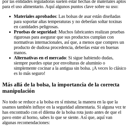
por las entidades reguladoras suelen estar⁤ hechas‍ de materiales aptos
para⁢ el uso alimentario.​ Aquí⁢ algunos puntos clave sobre‍ su uso:
Materiales‌ aprobados
: Las bolsas de asar ⁤están diseñadas​
para soportar‍ altas temperaturas y no deberían soltar toxinas
en​ cantidades peligrosas.
Pruebas de‌ seguridad
: Muchos fabricantes realizan​ pruebas
rigurosas para asegurar que sus productos cumplan con
normativas internacionales,⁤ así ⁤que, a menos‌ que compres un
producto de‌ dudosa⁣ procedencia, deberías estar en buenas
manos.
Alternativas en el mercado
: Si sigue habiendo dudas,
siempre puedes optar por envolturas⁢ de aluminio o
simplemente cocinar a‍ la antigua sin bolsa. ¡A veces lo clásico
‌es lo más seguro!
Más allá de⁤ la‍ bolsa, la importancia⁢ de la‌ correcta
manipulación
No todo se reduce a la bolsa ⁣en sí misma;‍ la manera⁢ en la que la
usamos también influye en la seguridad alimentaria. Si ‌alguna vez te⁢
has‍ encontrado⁤ con ‍el‌ dilema de la bolsa rota justo ‌antes de⁣ que el
pavo ⁣entre al ⁤horno, sabes ​lo⁢ que se siente. Así que, aquí⁢ van
algunas recomendaciones: