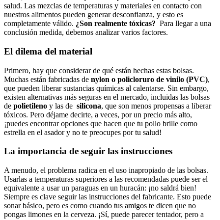
salud. Las mezclas de temperaturas y materiales en ⁣contacto con​
nuestros alimentos pueden generar ⁢desconfianza,⁣ y esto es
completamente ⁢válido.
¿Son realmente tóxicas?
‍ Para llegar a una
conclusión medida, debemos⁢ analizar varios factores.
El dilema del material
Primero,⁣ hay que considerar de qué están hechas estas⁤ bolsas.​
Muchas están ‍fabricadas de⁢
nylon ​o policloruro‌ de ‍vinilo ⁢(PVC)
,‌
que pueden liberar sustancias químicas⁣ al ‍calentarse. Sin‍ embargo,
existen alternativas más seguras en el mercado, incluidas las bolsas
de‌
polietileno
‍y⁣ las de ⁣
silicona
,⁤ que son menos ‌propensas a liberar
tóxicos. Pero ‍déjame decirte, a veces,⁤ por un precio ⁢más​ alto,
¡puedes encontrar opciones que hacen que tu pollo brille⁤ como
estrella en el asador ‌y no te preocupes ​por​ tu salud!
La importancia ​de seguir ​las ⁣instrucciones
A menudo, el​ problema radica en el uso inapropiado de las bolsas.
Usarlas a⁤ temperaturas superiores a las recomendadas puede ser el
equivalente a ⁤usar un paraguas en ⁣un huracán: ¡no saldrá bien!‌
Siempre ⁤es clave seguir las ⁣instrucciones‌ del fabricante. Esto puede
sonar básico, pero es como‍ cuando tus amigos‍ te dicen que no ​
pongas limones en la⁣ cerveza. ¡Sí, puede parecer tentador, ⁤pero a