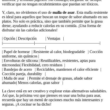
‌verificar ‌que ​no tengan ⁣recubrimientos ‌que puedan ser tóxicos.
Y, claro, no ⁢olvidemos el uso‍ de
malla de‍ asar
. Esta malla resistente
es ‌ideal para ⁢aquellos ⁤que ‌buscan un⁢ toque de sabor ahumado en sus
platos. ⁣No solo es ‌práctica, sino que también permite que⁤ la grasa
drene, ayudando ⁣a ⁢reducir calorías ‍en ⁣su comida. ¡Una forma de
disfrutar sin ⁣las calorías‍ adicionales!
| Opción |⁣ Descripción ‍ ⁢ ​ ​ ​ ⁢ ⁤ ⁣ | Ventajas ⁢ ‍ |
|————————|————————————————–|
———————————|
| Papel ⁣de ‌hornear ‍ ​| Resistente ‌al calor, biodegradable ⁣‍ ⁤ | ⁢Cocción
uniforme, sin⁤ químicos |
| Envolturas de silicona | Reutilizables, resistentes, aptas⁤ para
microondas|‌ Flexibilidad, cero residuos⁢ ⁢‌ |
|⁢ Bandejas de acero ‍ ‍ | Reciclables, mantienen el calor eficiente ⁤ |‌
Cocción pareja,⁣ durability ⁣⁣ ⁢ |
| Malla de asar ⁢ ⁤ | ‌Permite⁤ el drenaje⁢ de grasas, añade sabor
ahumado| Menos calorías, gran sabor ⁤ ‍ |
La clave está en ser ⁢creativo ⁣y explorar estas alternativas saludables.‌
Así ⁢que, la próxima vez que pienses ⁣en usar una⁤ bolsa para asar,
recuerda que hay ⁢un menú⁢ de ⁤opciones ‍mucho más interesantes y​
seguras. ¡A cocinar ​se ha dicho!