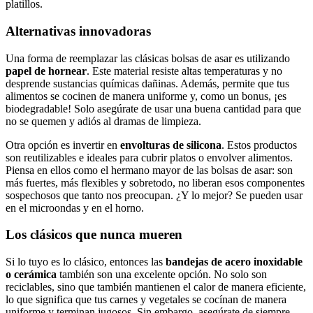
platillos.
Alternativas innovadoras
Una ​forma de‌ reemplazar ⁣las clásicas bolsas de asar es​ utilizando
papel de hornear
. Este material resiste altas ​temperaturas y no
desprende sustancias químicas dañinas. Además, ‍permite que​ tus
alimentos se cocinen de manera uniforme ‍y, como un ⁢bonus, ¡es
biodegradable! ⁤Solo asegúrate de⁣ usar una buena cantidad para que
no se quemen y adiós al dramas de limpieza.
Otra opción es invertir en
envolturas ⁣de silicona
.⁣ Estos⁣ productos
son reutilizables ​e​ ideales para ‍cubrir⁢ platos o envolver alimentos.
Piensa​ en ellos como el⁤ hermano mayor de⁣ las⁣ bolsas de asar: son
más fuertes, más‌ flexibles⁣ y ⁤sobretodo,⁤ no liberan‍ esos componentes
sospechosos que tanto nos ‍preocupan. ¿Y lo mejor? Se pueden⁢ usar
en​ el‌ microondas y en el horno.
Los⁢ clásicos​ que nunca mueren
Si lo⁢ tuyo es lo ⁣clásico, entonces las
bandejas de acero inoxidable
o cerámica
​también son una excelente opción. ‌No‍ solo son
reciclables, sino que también mantienen el calor de ⁢manera eficiente,
lo que significa⁤ que tus ‌carnes y vegetales se cocínan ⁢de manera
uniforme y terminan‌ jugosos.​ Sin‌ embargo, asegúrate de siempre