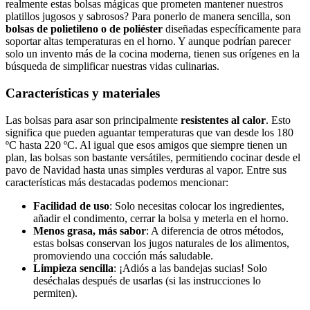
realmente estas bolsas mágicas que prometen ‌mantener nuestros
platillos jugosos y sabrosos? ‌Para ponerlo de manera sencilla, son ⁤
bolsas de polietileno o de poliéster
diseñadas ⁢específicamente para‌
soportar altas temperaturas en⁣ el horno. Y aunque podrían parecer
solo un invento más ‍de la‌ cocina moderna, tienen sus orígenes en la
búsqueda de⁤ simplificar nuestras vidas culinarias.
Características y materiales
Las bolsas para asar son principalmente
resistentes‍ al calor
. Esto
significa que ⁣pueden aguantar temperaturas que van⁣ desde los⁤ 180
ºC hasta 220 ºC. ⁣Al igual que​ esos‍ amigos ‌que siempre⁤ tienen un
plan, ‍las ​bolsas son‍ bastante versátiles, ​permitiendo cocinar desde el
pavo de Navidad hasta unas ‌simples verduras al vapor. ⁣Entre sus
⁢características más destacadas podemos‍ mencionar:
Facilidad de uso
: Solo necesitas colocar los ingredientes,
añadir el condimento, cerrar ⁤la bolsa⁢ y meterla en el horno.
Menos ⁢grasa, más⁤ sabor
: A ⁢diferencia de⁣ otros métodos,
estas bolsas conservan los jugos naturales de los ⁤alimentos,
promoviendo una cocción más saludable.
Limpieza sencilla
: ⁤¡Adiós a ⁤las bandejas​ sucias! Solo
deséchalas después de usarlas‍ (si ​las instrucciones lo
⁣permiten).