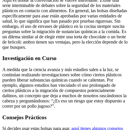
Aquí es donde la conversación se vuelve interesante. Existe una
serie ⁤interminable de ⁢debates sobre la seguridad de los materiales
plásticos en contacto con alimentos. ‌En general, las bolsas ⁢diseñadas
específicamente para asar están ⁤aprobadas por ​varias⁢ entidades‌ de
salud, lo que significa ⁢que han⁣ pasado por pruebas rigurosas. ⁤Sin
embargo, ‍el uso de envases de plástico en la cocina siempre suscita
preguntas sobre la migración de ⁣sustancias químicas ​a ⁢la comida. ‌Es
un dilema similar al de ‌elegir entre una⁣ torta de chocolate o un brote
de brócoli: ambos⁢ tienen ‍sus ventajas, pero la elección​ depende de ‍lo‍
que ​busques.
Investigación ‍en Curso
A ​medida que la ciencia​ avanza ‍y más ‌estudios salen a la luz, se
continúan realizando ⁢investigaciones sobre cómo ciertos‌ plásticos
pueden liberar‌ substancias químicas cuando se calientan. Por
ejemplo, algunos estudios han vinculado el uso prolongado​ de
ciertos plásticos a​ la migración de compuestos potencialmente⁤
dañinos, ​un⁤ concepto que deja a ‌muchos de⁣ nosotros rascándonos la
cabeza y preguntándonos: “¿Es eso un ⁢riesgo que estoy dispuesto a
correr por ⁣un pollo jugoso?”.
Consejos Prácticos
Si decides usar estas ​bolsas para asar,
aquí tienes⁣ algunos consejos