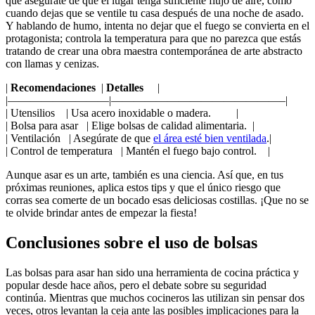
⁢que asegúrate de que el lugar‍ tenga suficiente flujo⁢ de aire, como
cuando dejas ⁣que se ventile tu casa ⁤después ​de una⁢ noche ⁢de asado.
Y ​hablando ‌de humo, intenta no dejar que ⁤el fuego⁣ se⁣ convierta en el
protagonista; controla ⁢la temperatura‍ para que no ​parezca que estás
tratando de crear una obra maestra⁣ contemporánea de arte abstracto
⁤con llamas y cenizas.
|
Recomendaciones
⁤ |
Detalles
⁢ ⁣ ‍ ⁣ |
|—————————|———————————————–|
| Utensilios ⁣ ‌ ‍ |⁢ Usa acero inoxidable⁢ o madera. ‌ ⁢ ‌ ⁢ ⁢ ‌ ​ ⁣ ‍|
|‌ Bolsa para asar ⁣ ‌ ‌| Elige bolsas ⁤de‍ calidad alimentaria. ⁢ |
| Ventilación ‍ ⁣ | Asegúrate de que
el área esté bien ventilada
.|
| Control ⁢de temperatura ⁢‍ ⁣ | Mantén el fuego​ bajo control. ⁢ ⁣ ​ |
Aunque ⁣asar es un arte,⁢ también es⁣ una ciencia. Así que,​ en tus
próximas ⁣reuniones, aplica estos ​tips ⁢y que el único riesgo⁣ que
corras ​sea comerte de un bocado esas deliciosas⁤ costillas.⁣ ¡Que no se
te olvide brindar antes⁢ de empezar‌ la fiesta!
Conclusiones⁤ sobre el uso de bolsas
Las bolsas para⁣ asar han​ sido ⁣una herramienta de cocina⁢ práctica y
popular desde hace años,​ pero el debate sobre su seguridad
continúa. Mientras que muchos cocineros ⁣las utilizan sin ⁤pensar ‍dos
veces, otros levantan la ceja ante las posibles implicaciones para la