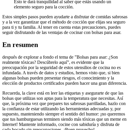
Esto ‌te dará tranquilidad al​ saber‍ que⁢ estás usando un
⁢elemento seguro para la​ cocción.
Estos simples⁤ pasos pueden ayudarte a disfrutar de comidas sabrosas
⁤y a⁣ la⁢ vez garantizar que el método ⁣de cocción ​que elijas sea seguro
para ti y tu familia. Al⁤ tener en cuenta estas precauciones, puedes
seguir disfrutando de las ventajas de cocinar con bolsas ​para⁤ asar.
En resumen
después de explorar a fondo el tema ⁤de ⁢”Bolsas para asar: ¿Son
realmente tóxicas? Descúbrelo aquí”, es evidente que⁤ la
preocupación por la​ seguridad de estos utensilios de cocina no es⁣
infundada. ​A través de datos y estudios, hemos visto que, si bien
algunas bolsas pueden presentar riesgos, ​el conocimiento‌ y la
⁢elección de productos certificados pueden hacer una gran​ diferencia.
Recuerda, la clave está en leer las​ etiquetas y asegurarte⁤ de que las
bolsas que utilizas ⁢son aptas para la⁣ temperatura que necesitas. Así
que, la​ próxima⁤ vez que prepares tus sabrosas parrilladas,​ hazlo⁤ con
la confianza de ⁢estar utilizando ⁣las ⁣herramientas adecuadas y, por
‍supuesto, manteniendo siempre el sentido del⁤ humor:​ ¡no ‌queremos
que​ tus hamburguesas terminen siendo‍ más ​tóxicas que un⁤ meme en
Internet! Mantente ​informado, cocine ‍con sabiduría y disfruta de⁤
cada bocado sin⁢ preocupaciones. ¡Buen provecho!