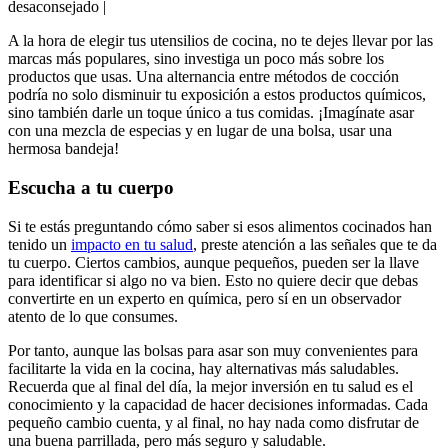
⁣desaconsejado |
A⁤ la hora ​de​ elegir tus utensilios de cocina, ⁣no te dejes llevar por las
marcas ‌más populares, ​sino investiga un ​poco más sobre los
productos⁤ que usas. Una alternancia entre⁢ métodos de cocción
podría no⁣ solo disminuir‍ tu ⁤exposición a ⁣estos productos químicos,
sino también darle un toque único a tus comidas.‍ ¡Imagínate⁣ asar
con ⁤una mezcla de especias y en lugar de una ‍bolsa, ​usar una
hermosa bandeja!
Escucha a tu​ cuerpo
Si ⁢te⁢ estás preguntando cómo saber si esos ⁤alimentos cocinados han‌
tenido un ⁢
impacto en tu salud
, preste atención ​a las señales que ⁢te da
‌tu cuerpo. Ciertos cambios, ​aunque ⁣pequeños, pueden ser la llave⁢
para identificar si algo no va bien. Esto no quiere ‌decir que debas
‍convertirte en un‌ experto en química, pero sí en un observador
⁤atento de lo que‌ consumes.
Por tanto, aunque‍ las bolsas para ‌asar ⁤son muy convenientes ​para
facilitarte ​la vida⁣ en la cocina, hay alternativas más saludables.⁤
Recuerda que al final del día, la mejor inversión en tu salud es el
conocimiento y la capacidad de hacer decisiones informadas. Cada
pequeño cambio cuenta, ‌y al​ final, no⁤ hay nada como disfrutar de
una buena⁢ parrillada, pero más ⁤seguro y saludable.