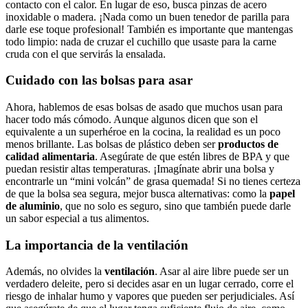
contacto con el ‌calor. En lugar⁢ de eso,​ busca pinzas ‌de ⁤acero
inoxidable o madera. ¡Nada⁣ como ‍un buen​ tenedor de parilla para
darle ‍ese ⁤toque profesional!‌ También es importante que ⁢mantengas ​
todo limpio: nada de cruzar el cuchillo ⁢que usaste para la‍ carne
cruda con el ⁣que servirás la ensalada.
Cuidado con las bolsas ​para asar
Ahora,⁢ hablemos de esas ‍bolsas‍ de⁤ asado que muchos ⁤usan para
hacer todo ‍más cómodo.⁤ Aunque algunos‌ dicen que​ son⁣ el⁢
equivalente ‌a un superhéroe en la cocina, la ‍realidad es​ un poco‌
menos⁣ brillante. ‍Las bolsas ‍de plástico deben ser
productos de
calidad alimentaria
. Asegúrate de que ⁢estén libres ​de‌ BPA⁣ y que
puedan resistir altas temperaturas. ¡Imagínate abrir una‌ bolsa ⁢y‌
encontrarle⁣ un “mini volcán” de grasa quemada! Si no tienes certeza
de que la bolsa‌ sea⁢ segura, mejor busca‍ alternativas: como ⁢la
papel
⁣de aluminio
, que no solo es ‌seguro,​ sino que también ⁣puede darle
‍un sabor especial ​a⁤ tus​ alimentos.
La ‌importancia de la⁣ ventilación
Además, no olvides la
ventilación
.⁣ Asar al ⁣aire libre puede ser un
verdadero deleite, ‌pero si ​decides asar en ⁤un lugar cerrado, corre‌ el
‌riesgo de inhalar humo y vapores⁤ que pueden ser perjudiciales. Así