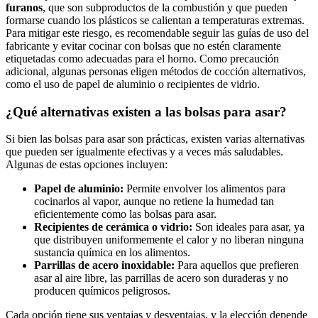
furanos
, que⁢ son subproductos de​ la combustión y que pueden
formarse​ cuando los ‌plásticos se calientan a temperaturas extremas.
‍Para mitigar este riesgo,⁣ es recomendable seguir ⁣las‌ guías de uso del
fabricante y evitar cocinar ⁣con bolsas que no estén claramente
etiquetadas como⁤ adecuadas para ‍el horno. ⁣Como⁢ precaución
adicional, ⁤algunas personas eligen métodos de cocción alternativos,
como el uso ​de⁢ papel de​ aluminio o recipientes de ‌vidrio.
¿Qué alternativas ‍existen a ​las bolsas para asar?
Si bien las bolsas para asar son ​prácticas, existen varias alternativas ​
que pueden‌ ser igualmente efectivas y a veces más saludables.
Algunas de estas opciones​ incluyen:
Papel de aluminio:
Permite envolver los alimentos para⁣
cocinarlos al ‍vapor, aunque no ​retiene la humedad ‍tan
eficientemente como las bolsas para ⁢asar.
Recipientes​ de cerámica‌ o vidrio:
‍Son ideales para asar, ya
que distribuyen ‌uniformemente el calor ​y⁣ no liberan ninguna
⁣sustancia ‍química en los alimentos.
Parrillas de⁢ acero ​inoxidable:
Para aquellos que prefieren
asar al aire libre, las parrillas de ‍acero ⁣son ⁢duraderas ⁢y no
producen químicos peligrosos.
Cada ‌opción tiene sus ventajas y desventajas, y la elección depende