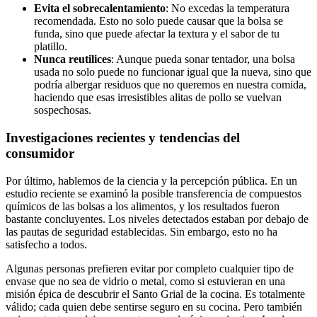
Evita⁤ el sobrecalentamiento
: No excedas ​la ⁤temperatura
recomendada. Esto no solo⁤ puede causar que la bolsa se
funda, sino⁣ que puede afectar la ‌textura y ‌el ⁣sabor​ de tu⁣
platillo.
Nunca reutilices
: Aunque pueda sonar⁤ tentador, ⁢una‍ bolsa
usada no solo puede no funcionar igual que la nueva, sino que
podría albergar residuos que⁤ no queremos ⁣en nuestra comida,
haciendo que ⁢esas irresistibles⁣ alitas de pollo se ‌vuelvan
sospechosas.
Investigaciones recientes y tendencias del
consumidor
Por último, ‌hablemos de‍ la ciencia⁤ y ⁢la percepción‌ pública. En un
estudio reciente se ⁢examinó ‌la posible‍ transferencia​ de compuestos
químicos de las bolsas a los alimentos, y los resultados ⁤fueron
bastante⁣ concluyentes.⁣ Los niveles​ detectados estaban por debajo de
las pautas ⁣de seguridad establecidas. Sin embargo, esto​ no ha
satisfecho a todos. ⁣
Algunas personas prefieren evitar por ​completo‌ cualquier​ tipo de
envase ‌que⁣ no sea de ​vidrio o metal, ‌como si estuvieran ‌en una
misión épica de descubrir el Santo​ Grial de la ‌cocina. Es totalmente
válido; cada ⁤quien debe sentirse seguro en ‌su cocina. Pero también⁤