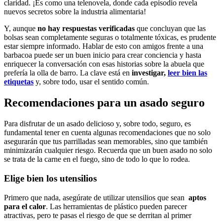
claridad.​ ¡Es ⁣como ⁣una telenovela,⁤ donde cada episodio revela
nuevos⁤ secretos sobre la⁣ industria alimentaria!
Y, aunque
no ​hay respuestas verificadas
que concluyan que las
bolsas sean completamente‌ seguras o totalmente tóxicas, ​es ​prudente
estar siempre informado.​ Hablar de esto con ⁤amigos ⁢frente a una
barbacoa puede ser⁣ un ‍buen inicio​ para crear⁤ conciencia y hasta
enriquecer la ⁣conversación con esas historias sobre la ⁣abuela que‍
prefería la olla de barro. La clave ⁣está ⁢en
investigar,
leer bien las
etiquetas
y, sobre‍ todo, usar el​ sentido ⁤común.
Recomendaciones para un asado‌ seguro
Para disfrutar⁢ de un⁢ asado delicioso y,‌ sobre ⁤todo, seguro,⁤ es
fundamental tener en cuenta​ algunas⁢ recomendaciones ⁤que no solo
asegurarán ⁤que ‌tus parrilladas sean memorables, sino que también
minimizarán cualquier ​riesgo. Recuerda que⁣ un buen‍ asado no solo
se ⁢trata de​ la ⁢carne en ⁢el fuego, sino de todo lo que ⁤lo rodea.
Elige​ bien los utensilios
Primero que‌ nada, asegúrate de utilizar utensilios‌ que sean ⁣
aptos
para el calor
. Las herramientas de plástico pueden ​parecer
atractivas, pero ‌te ⁤pasas​ el‍ riesgo‌ de que se derritan al primer