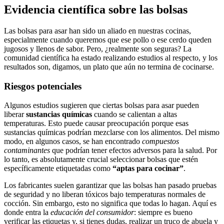
Evidencia científica ⁢sobre las bolsas
Las bolsas ⁤para asar han sido un aliado⁣ en nuestras ⁤cocinas,
especialmente cuando queremos que ese pollo o ese cerdo queden⁣
jugosos y llenos de sabor.​ Pero, ¿realmente ‍son ​seguras? La
comunidad científica⁣ ha estado realizando estudios al respecto, y los⁤
resultados son, digamos, un plato que aún no⁤ termina de‌ cocinarse.
Riesgos potenciales
Algunos estudios sugieren que ciertas bolsas⁢ para⁣ asar⁤ pueden
liberar
sustancias químicas
cuando se calientan a altas
⁢temperaturas. Esto puede ‍causar preocupación porque ‌esas
sustancias⁣ químicas podrían⁣ mezclarse ⁣con los alimentos.⁤ Del mismo
modo, en algunos casos, ⁣se han encontrado
compuestos⁢
contaminantes
que podrían tener ⁣efectos adversos para la salud. Por
⁤lo tanto, es absolutamente crucial ‌seleccionar bolsas que‌ estén
específicamente‌ etiquetadas‌ como
“aptas para cocinar”
.
Los fabricantes ⁢suelen garantizar que las bolsas han pasado pruebas
de seguridad y no liberan tóxicos bajo temperaturas normales de
‍cocción.⁣ Sin embargo, esto‌ no significa que todas ‍lo ⁤hagan. ‌Aquí es​
donde entra la
educación ⁤del consumidor
: siempre‍ es ⁢bueno
verificar ⁤las etiquetas y, si tienes dudas, realizar⁢ un ⁢truco ‍de⁣ abuela y