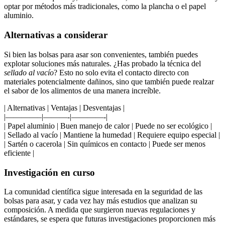
optar por métodos más tradicionales,​ como la plancha o el papel
⁢aluminio.
Alternativas a considerar
Si bien las bolsas⁤ para asar son convenientes,⁢ también ‍puedes
explotar soluciones más naturales. ¿Has ⁣probado la técnica del
sellado al vacío
? Esto no solo evita el contacto ‍directo ‌con
materiales potencialmente dañinos, ⁢sino que también puede ‍realzar
el sabor ​de los⁤ alimentos de una manera‌ increíble.⁢
| Alternativas⁣ | ⁢Ventajas | Desventajas |
|————–|———-|————-|
| Papel aluminio | Buen manejo ⁣de⁣ calor | Puede no ser ecológico |
| Sellado⁣ al vacío | Mantiene la humedad ‌|​ Requiere‍ equipo especial |
| Sartén⁣ o cacerola |​ Sin químicos ⁤en contacto | Puede ​ser menos ​
eficiente |
Investigación⁤ en curso
La comunidad científica⁣ sigue interesada en la seguridad de ⁢las
bolsas para​ asar, y cada vez hay ‍más‍ estudios que ​analizan su
composición. A⁣ medida ‍que⁢ surgieron nuevas regulaciones y
estándares,⁣ se espera que futuras⁤ investigaciones proporcionen más