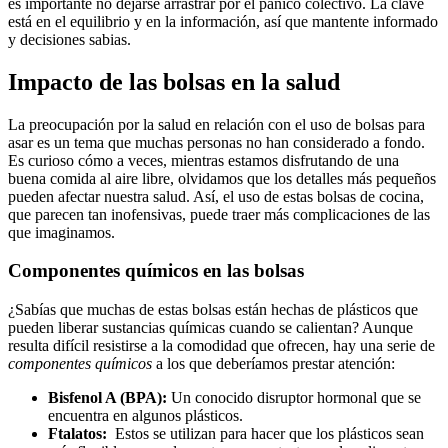
es importante no ⁤dejarse arrastrar por el pánico colectivo. ⁣La⁤ clave
está en el ‍equilibrio ‍y en la ​información, así ​que mantente informado
y decisiones sabias.
Impacto de las bolsas⁣ en la salud
La preocupación por la salud en relación con el uso de bolsas para
asar es un tema que muchas personas no han considerado⁤ a fondo.
Es curioso cómo‍ a veces,⁢ mientras estamos disfrutando de ⁤una
buena comida al aire libre, olvidamos que los ⁤detalles ⁤más pequeños
pueden afectar⁢ nuestra salud. Así, el uso de estas bolsas de cocina,
‍que parecen‌ tan inofensivas,⁣ puede traer más‍ complicaciones de las
que imaginamos.
Componentes químicos ‍en las bolsas
¿Sabías que muchas⁢ de estas bolsas están hechas de plásticos que‌
pueden ⁣liberar sustancias químicas ⁤cuando se calientan? Aunque
resulta ‌difícil resistirse⁣ a la comodidad que ofrecen, hay una serie de
componentes⁢ químicos
a los que ⁣deberíamos prestar ⁣atención:
Bisfenol A (BPA):
Un conocido ⁤disruptor ‍hormonal que se
encuentra en algunos plásticos.
Ftalatos:
‍ Estos se utilizan para ⁢hacer‍ que los plásticos ⁤sean