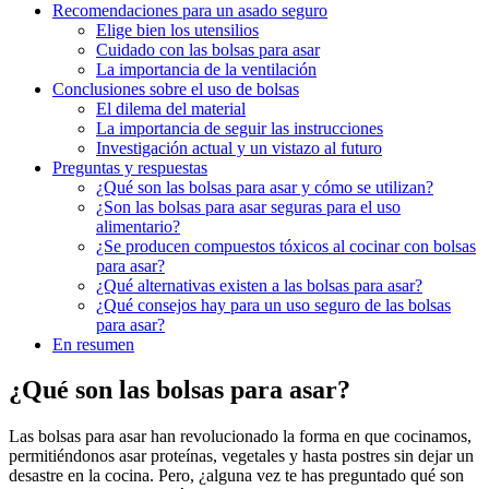
Recomendaciones para un asado‌ seguro
Elige​ bien los utensilios
Cuidado con las bolsas ​para asar
La ‌importancia de la⁣ ventilación
Conclusiones⁤ sobre el uso de bolsas
El dilema del material
La importancia ​de seguir ​las ⁣instrucciones
Investigación ‍actual y un vistazo al futuro
Preguntas y ​respuestas
¿Qué son las bolsas para asar ‍y cómo se utilizan?
¿Son las bolsas para asar‍ seguras para el uso
alimentario?
¿Se​ producen compuestos tóxicos al cocinar con ⁣bolsas
para asar?
¿Qué alternativas ‍existen a ​las bolsas para asar?
¿Qué consejos hay⁤ para un uso seguro de las bolsas
para asar?
En resumen
¿Qué son las bolsas para asar?
Las bolsas ⁢para asar han ‌revolucionado ⁤la forma en que cocinamos,
permitiéndonos ⁢asar⁣ proteínas,⁢ vegetales y hasta postres‌ sin⁣ dejar un
desastre​ en la cocina. Pero, ‌¿alguna​ vez te has preguntado qué son​