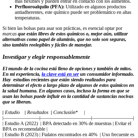
más ​flexibles y pueden entrar en contacto‌ con los‍ alimentos.
Perfluoroalquilo ‍(PFA):
Utilizado en algunos ⁢productos
antiadherentes, ⁤este químico puede ser problemático en altas
temperaturas.
Si bien las ​bolsas para ‍asar son prácticas, es esencial optar por
marcas
que están libres de estos ‌químicos o, mejor aún, utilizar
alternativas como ⁢papel de aluminio, que no solo son seguras,
sino​ también reelegibles ⁢y fáciles de manejar.
Investigar y⁢ elegir ⁤responsablemente
El mundo de la ‌cocina está lleno⁤ de opciones⁣ y⁢ también de ⁤mitos.
En mi experiencia,
la clave está en ser
un‍ consumidor informado.
Hay ​
estudios​ recientes
que están siendo realizados⁢ para
determinar⁣ el efecto a largo plazo de algunos ⁣de ‍estos químicos‌ en
la ‍salud ​humana. En algunos​ casos, incluso la forma en que se
usan las bolsas puede influir‍ en la cantidad de sustancias nocivas
que se liberan.
|
Estudio
⁤ ⁢ ⁤ |
Resultados
​ |‍
Conclusión
* ​ ⁢ ‌ ‌ |
|———————-|——————————-|————————-|
| Estudio A (2022) ⁢ | BPA detectado en 30% de muestras | Evitar el
BPA es recomendable |
| Estudio B‌ (2023) | Ftalatos encontrados‌ en‍ 40% ⁤‌ |‌ Uso frecuente es