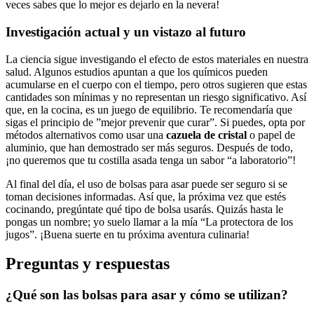
veces sabes⁣ que​ lo​ mejor es dejarlo en la nevera!
Investigación ‍actual y un vistazo al futuro
La ​ciencia sigue investigando ⁣el ​efecto de estos materiales en‌ nuestra
salud. Algunos estudios apuntan a que los químicos pueden⁢
acumularse en el cuerpo con ‌el tiempo, pero⁤ otros sugieren que estas
cantidades son mínimas y no ⁢representan ⁤un ‍riesgo significativo. ⁢Así
que, en ​la ​cocina, ‍es‌ un juego de⁣ equilibrio. Te recomendaría que
sigas el‌ principio de ‍”mejor prevenir que curar”. ⁢Si puedes, ⁤opta por
métodos alternativos⁢ como usar una
cazuela de cristal
o papel de
aluminio, que han demostrado ser ​más seguros. ‍Después de todo,
¡no queremos que tu costilla asada tenga un sabor “a laboratorio”!
Al final del día, el⁣ uso de bolsas para asar puede ‌ser seguro si‍ se
toman decisiones ​informadas. Así⁢ que, la⁣ próxima vez que estés
cocinando, pregúntate qué tipo ⁤de bolsa usarás. Quizás ⁣hasta le
‍pongas un nombre; ⁢yo suelo llamar a⁢ la mía ‌“La protectora de​ los
jugos”. ¡Buena suerte en tu próxima aventura culinaria!
Preguntas y ​respuestas
¿Qué son las bolsas para asar ‍y cómo se utilizan?