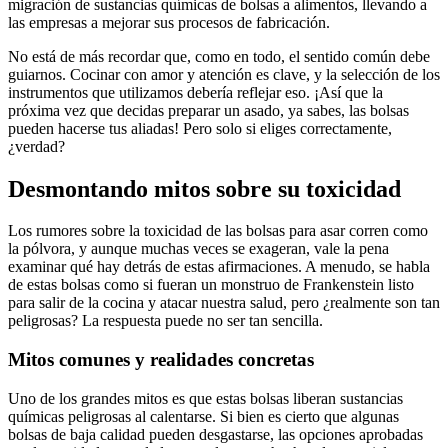
migración⁢ de sustancias químicas de bolsas a alimentos, ⁢llevando a⁣
las empresas a‌ mejorar‍ sus procesos ​de fabricación.
No está​ de más recordar que, como ‌en todo, ‌el‌ sentido común debe
guiarnos. Cocinar con amor y atención es clave, y la ⁢selección de los
‍instrumentos que utilizamos debería reflejar eso.‍ ¡Así que ‍la
próxima vez⁣ que​ decidas​ preparar un‌ asado, ya sabes, las bolsas
pueden hacerse tus aliadas! ⁢Pero ‌solo ‍si eliges correctamente,​
¿verdad?
Desmontando mitos sobre su toxicidad
Los⁣ rumores sobre ‍la toxicidad de las​ bolsas‍ para asar‌ corren como
la pólvora,‌ y aunque⁢ muchas veces‍ se exageran, ​vale‍ la pena
examinar qué hay ⁢detrás de estas afirmaciones.​ A menudo, se ​habla
de⁤ estas bolsas como⁢ si fueran un monstruo de ‌Frankenstein listo
⁣para salir de la ​cocina y atacar nuestra‍ salud, pero⁢ ¿realmente son ⁣tan
peligrosas? ‌La respuesta puede no​ ser tan sencilla.
Mitos comunes y realidades concretas
Uno de los grandes⁤ mitos es ​que estas⁣ bolsas liberan sustancias
químicas peligrosas⁢ al calentarse. Si bien es cierto que algunas
bolsas de ‌baja calidad pueden desgastarse, las opciones‌ aprobadas⁣