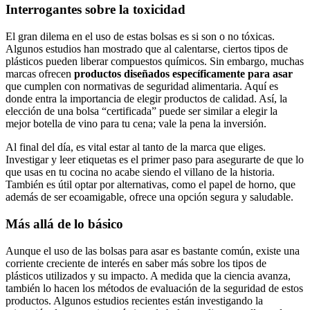
Interrogantes⁤ sobre la⁣ toxicidad
El gran dilema en el uso de estas ⁢bolsas ‍es si son o no tóxicas.‍
Algunos estudios han mostrado que al calentarse, ​ciertos tipos de
plásticos pueden‌ liberar ‌compuestos químicos.‌ Sin embargo, muchas
⁣marcas ofrecen
productos diseñados específicamente para asar
⁣que‍ cumplen con⁣ normativas ​de seguridad alimentaria. Aquí es
donde​ entra la importancia de elegir productos de ⁢calidad. Así, la
elección de una bolsa “certificada” puede ‍ser similar⁢ a elegir la
⁣mejor botella de vino para tu cena; vale‌ la pena la inversión.
Al final del día, ​es ⁣vital​ estar al​ tanto de la marca que eliges.
Investigar y leer etiquetas es el primer paso para asegurarte⁣ de que ‍lo
que usas ⁢en tu ‌cocina no acabe ⁣siendo el ⁢villano de‍ la⁢ historia.
También es útil optar por alternativas, como‌ el ⁢papel​ de⁤ horno,⁤ que
además de ​ser ecoamigable, ofrece una opción‍ segura ​y‌ saludable.
Más ⁤allá de lo⁤ básico
Aunque⁢ el uso ‍de las ⁢bolsas para‍ asar es ‌bastante‍ común, existe una
corriente creciente de interés en saber más​ sobre los tipos⁢ de ​
plásticos utilizados y su​ impacto.​ A medida​ que la ciencia avanza,
también lo hacen los métodos ‌de ‍evaluación de la seguridad de estos
productos. Algunos​ estudios ​recientes están investigando la⁢