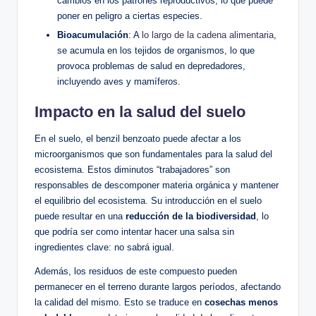
‍cambios en los patrones⁣ reproductivos, lo ⁢que puede
poner en peligro a ciertas especies.
Bioacumulación
: A
lo largo de la cadena alimentaria
,
se acumula en los tejidos⁤ de organismos, lo que
provoca problemas⁢ de salud en depredadores,
incluyendo aves y mamíferos.
Impacto en la ‌salud del suelo
En el suelo, ⁢el benzil benzoato ​puede afectar a los
microorganismos que son fundamentales​ para la salud del
ecosistema. Estos diminutos “trabajadores” son
responsables de descomponer⁣ materia orgánica y mantener
el equilibrio del ⁣ecosistema. Su introducción en el suelo
puede resultar en una
reducción de la biodiversidad
, lo
que podría‌ ser como intentar hacer una salsa sin
ingredientes clave:​ no sabrá igual. ⁢
Además, ‍los residuos ⁤de ⁢este compuesto pueden
permanecer ​en el terreno⁢ durante largos‍ períodos,‍ afectando
la calidad del mismo. Esto se ‍traduce en
cosechas menos