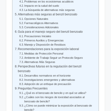
Problemas en los⁢ ecosistemas‌ acuáticos
Impacto en la ‌salud del suelo
La búsqueda de ‍alternativas más seguras
Alternativas ⁢más seguras al benzil benzoato
Opciones ​Naturales
Farmacológicos Alternativos
Consideraciones Adicionales
Guía para el manejo​ seguro del‍ benzil benzoato
Precauciones Iniciales
Primeros Auxilios y Emergencias
Manejo ‍y ⁣Disposición de Residuos
Recomendaciones‌ para la exposición laboral
Medidas de Protección Personal
Ambiente de Trabajo Seguir un​ Protocolo Seguro
Alternativas Más ⁤Seguras
Perspectivas futuras en la regulación del benzil
benzoato
Desarrollos⁤ normativos en el‌ horizonte
Investigaciones emergentes ‌y alternativas
Adopción de un enfoque de precaución
Preguntas Frecuentes
¿Qué es el benzoato de ​bencilo y en qué se utiliza?
¿Cuáles⁢ son los riesgos de toxicidad⁢ asociados al
benzoato de bencilo?
¿Cómo ⁢se‌ puede minimizar la exposición al benzoato ⁣de
bencilo?