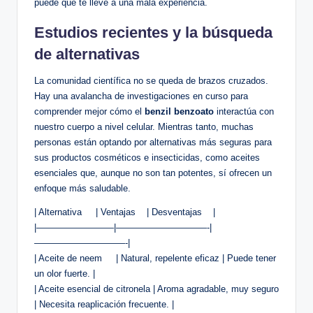
puede​ que te ​lleve a una mala experiencia.
Estudios recientes y la búsqueda
de alternativas
La comunidad científica no se ⁣queda de brazos‌ cruzados.
Hay una​ avalancha de investigaciones en curso para‍
comprender ​mejor cómo ​el
benzil benzoato
interactúa con
nuestro cuerpo a ⁢nivel celular. Mientras tanto, muchas
personas están optando por ⁣alternativas más seguras para
sus productos cosméticos‍ e insecticidas, como‍ aceites
esenciales que, aunque no son tan potentes, sí ofrecen⁣ un
enfoque más saludable.
| Alternativa ⁢⁢ ⁢ ‍ ⁢ | Ventajas ⁢ ‍ ⁣ | Desventajas ⁣ ​ ​ |
|————————–|——————————-|
——————————-|
| Aceite⁣ de neem ⁤ ​ ⁢ ⁤ | Natural, repelente eficaz⁤ |⁢ Puede tener
un ‍olor fuerte. |
| Aceite esencial de citronela | ​Aroma agradable, ⁤muy seguro
‍| Necesita reaplicación⁤ frecuente.‌ |