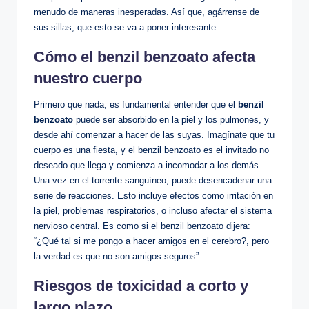
menudo de maneras inesperadas. Así que, agárrense de
sus⁣ sillas, que ‍esto ⁣se va a ‍poner interesante.
Cómo el benzil benzoato‌ afecta
nuestro cuerpo
Primero​ que nada,⁣ es fundamental entender que ​el
benzil
benzoato
puede ser absorbido en⁣ la piel y los pulmones,‌ y
desde ‍ahí comenzar a‌ hacer​ de⁤ las suyas. Imagínate que tu
cuerpo es una ⁤fiesta, y el⁢ benzil benzoato es el invitado no
deseado que llega y comienza a incomodar a los ⁢demás.
Una vez en el torrente sanguíneo, puede desencadenar una
serie de ‍reacciones. Esto incluye efectos como ⁤irritación en
la ⁤piel, problemas respiratorios, o incluso afectar el ​sistema
nervioso central.‍ Es como si el benzil benzoato dijera:
“¿Qué tal si me pongo a hacer amigos⁤ en el cerebro?, pero
la ​verdad es que no son ‌amigos‍ seguros”.
Riesgos de toxicidad a corto y
largo plazo