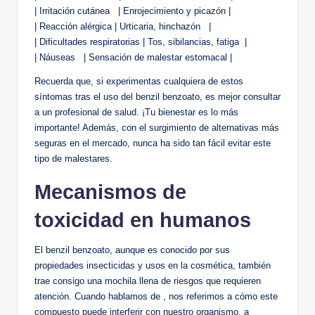
| Irritación​ cutánea ⁤ ⁣ | Enrojecimiento y picazón⁤ |
| Reacción alérgica | Urticaria, ⁤hinchazón ‍ ⁤ |
| ⁢Dificultades respiratorias | Tos, sibilancias, fatiga ⁤ |
| Náuseas ⁢ ‌ |⁤ Sensación de malestar estomacal |
Recuerda que, ⁤si experimentas ‍cualquiera de estos
síntomas tras ⁣el uso del benzil benzoato, es mejor‍ consultar
a un profesional de salud.​ ¡Tu bienestar es lo más
importante! Además, con ⁢el surgimiento⁤ de alternativas más
seguras en el mercado, nunca ha sido tan fácil evitar este
tipo de malestares.
Mecanismos de
toxicidad en humanos
El benzil benzoato, aunque es​ conocido por sus
propiedades insecticidas y usos en ‍la‌ cosmética, también
⁤trae consigo una mochila llena de ‍riesgos que requieren
atención. Cuando hablamos de , nos referimos a⁢ cómo este
compuesto puede interferir con nuestro organismo, a