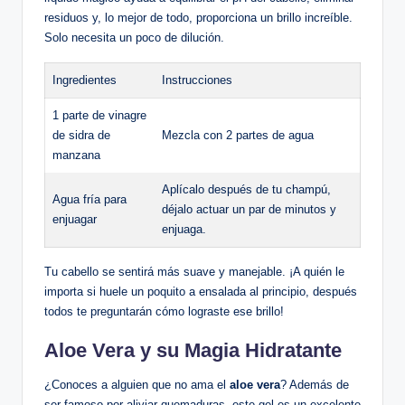
residuos y, lo mejor de todo, proporciona un brillo increíble.
Solo necesita un poco de dilución.
Ingredientes
Instrucciones
1 parte de vinagre
de sidra de
Mezcla con 2 partes de agua
manzana
Aplícalo después de tu champú,
Agua fría para
déjalo actuar un par de minutos y
enjuagar
enjuaga.
Tu cabello se sentirá más suave y manejable. ¡A quién le
importa si huele un poquito a ensalada al principio, después
todos te preguntarán cómo lograste ese brillo!
Aloe Vera y su Magia Hidratante
¿Conoces a alguien que no ama el
aloe vera
? Además de
ser famoso por aliviar quemaduras, este gel es un excelente