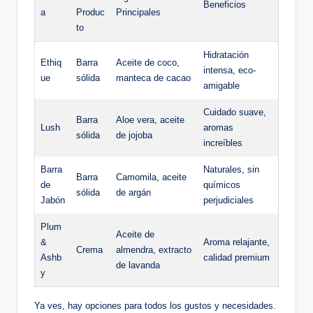
Beneficios
a
Produc
Principales
to
Hidratación
Ethiq
Barra
Aceite de coco,
intensa, eco-
ue
sólida
manteca de cacao
amigable
Cuidado suave,
Barra
Aloe vera, aceite
Lush
aromas
sólida
de jojoba
increíbles
Barra
Naturales, sin
Barra
Camomila, aceite
de
químicos
sólida
de argán
Jabón
perjudiciales
Plum
Aceite de
&
Aroma relajante,
Crema
almendra, extracto
Ashb
calidad premium
de lavanda
y
Ya ves, hay opciones para todos los gustos y necesidades.