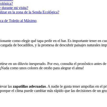
cológica?
 durante mi visita?
alizar en la zona de la Senda Ecológica?
ica de Toledo al Máximo
ionante como elegir qué tapa pedir en el bar. Es importante tener en cu
 cargada de bocadillos, y la promesa de descubrir paisajes naturales im
irse en un diluvio inesperado. Por eso, consulta el pronóstico antes de 
 ¡Nada como unos colores de otoño para alegrar el alma!
levar las
zapatillas adecuadas
. A nadie le gusta tener ampollas en el pr
, porque el clima puede cambiar más rápido que las decisiones de un g