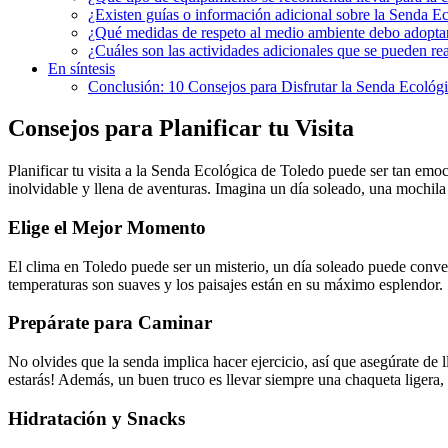
¿Existen guías o información adicional sobre la Senda E
¿Qué medidas de respeto al medio ambiente debo adoptar
¿Cuáles son las actividades adicionales que se pueden re
En síntesis
Conclusión: 10 Consejos para Disfrutar la Senda Ecológ
Consejos para Planificar tu Visita
Planificar tu visita a la Senda Ecológica de Toledo puede ser tan emoc
inolvidable y llena de aventuras. Imagina un día soleado, una mochila
Elige el Mejor Momento
El clima en Toledo puede ser un misterio, un día soleado puede convert
temperaturas son suaves y los paisajes están en su máximo esplendor.
Prepárate para Caminar
No olvides que la senda implica hacer ejercicio, así que asegúrate de l
estarás! Además, un buen truco es llevar siempre una chaqueta ligera
Hidratación y Snacks